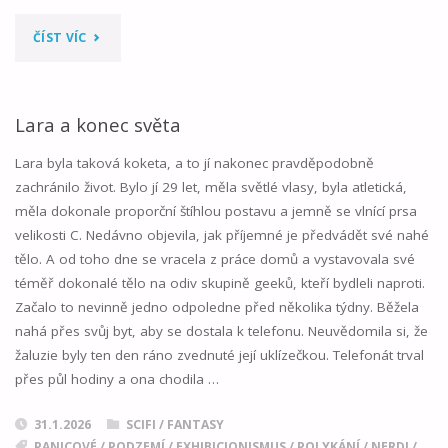
"ŽENATÝ
ČÍST VÍC
SE
ZÁVAZKY"
Lara a konec světa
Lara byla taková koketa, a to jí nakonec pravděpodobně
zachránilo život. Bylo jí 29 let, měla světlé vlasy, byla atletická,
měla dokonale proporční štíhlou postavu a jemně se vlnící prsa
velikosti C. Nedávno objevila, jak příjemné je předvádět své nahé
tělo. A od toho dne se vracela z práce domů a vystavovala své
téměř dokonalé tělo na odiv skupině geeků, kteří bydleli naproti.
Začalo to nevinně jedno odpoledne před několika týdny. Běžela
nahá přes svůj byt, aby se dostala k telefonu. Neuvědomila si, že
žaluzie byly ten den ráno zvednuté její uklízečkou. Telefonát trval
přes půl hodiny a ona chodila …
31.1.2026
SCIFI / FANTASY
PANICOVÉ
/
PODZEMÍ
/
EXHIBICIONISMUS
/
POLYKÁNÍ
/
NERDI
/