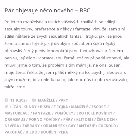
BERE
Pár objevuje něco nového – BBC
ZEZADU"
Po letech manželství a tisících vášnivých chvilkách se sdílejí
sexuální touhy, preference a někdy i fantazie. Vím, že jsem s ní
sdílel některé ze svých sexuálních fantazií, trojku, jak líže jinou
ženu a samozřejmě jak ji divokým způsobem šuká nějaký
obrovský černý penis. Mnohokrát jsme fantazírovali o černém
penisu, její dildo i vibrátor jsou černé, což mi připadá ironické, ale
mluvili jsme o tom, že problém s tím mám já, ne ona. Susan,
moje žena, řekla, že jsem příliš měkký na to, abych ji sledoval s
jiným mužem, bez ohledu na to, jak moc nás to oba vzrušovalo,
takže jsme …
11.9.2025
MANŽELÉ / PÁRY
LÍZÁNÍ KUNDY
/
BISEX
/
TROJKA
/
MANŽELÉ
/
ESCORT
/
MASTURBACE
/
FANTAZIE
/
POMŮCKY
/
EROTICKÉ POVÍDKY
/
ORGASMUS
/
PORNO POVÍDKY
/
PÁRY
/
KLITORIS
/
ČERNOCH
/
NEVĚRA
/
ZÁBRANY
/
ORÁLNÍ SEX
/
GAY FANTAZIE
/
CUCKOLD
/
PAROHÁČ
/
DILDO
/
KOUŘENÍ PÉRA