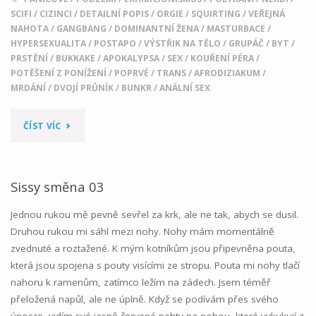
SCIFI
/
CIZINCI
/
DETAILNÍ POPIS
/
ORGIE
/
SQUIRTING
/
VEŘEJNÁ
NAHOTA
/
GANGBANG
/
DOMINANTNÍ ŽENA
/
MASTURBACE
/
HYPERSEXUALITA
/
POSTAPO
/
VÝSTŘIK NA TĚLO
/
GRUPÁČ
/
BYT
/
PRSTĚNÍ
/
BUKKAKE
/
APOKALYPSA
/
SEX
/
KOUŘENÍ PÉRA
/
POTĚŠENÍ Z PONÍŽENÍ
/
POPRVÉ
/
TRANS
/
AFRODIZIAKUM
/
MRDÁNÍ
/
DVOJÍ PRŮNÍK
/
BUNKR
/
ANÁLNÍ SEX
"LARA
ČÍST VÍC
A
KONEC
Sissy směna 03
SVĚTA"
Jednou rukou mě pevně sevřel za krk, ale ne tak, abych se dusil.
Druhou rukou mi sáhl mezi nohy. Nohy mám momentálně
zvednuté a roztažené. K mým kotníkům jsou připevněna pouta,
která jsou spojena s pouty visícími ze stropu. Pouta mi nohy tlačí
nahoru k ramenům, zatímco ležím na zádech. Jsem téměř
přeložená napůl, ale ne úplně. Když se podívám přes svého
únosce, vidím své jasně červené nehty na nohou, které vykukují z