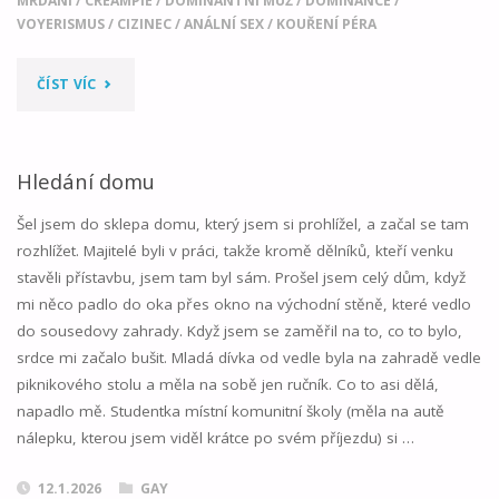
MRDÁNÍ
/
CREAMPIE
/
DOMINANTNÍ MUŽ
/
DOMINANCE
/
VOYERISMUS
/
CIZINEC
/
ANÁLNÍ SEX
/
KOUŘENÍ PÉRA
"VEČER
ČÍST VÍC
VENKU?"
Hledání domu
Šel jsem do sklepa domu, který jsem si prohlížel, a začal se tam
rozhlížet. Majitelé byli v práci, takže kromě dělníků, kteří venku
stavěli přístavbu, jsem tam byl sám. Prošel jsem celý dům, když
mi něco padlo do oka přes okno na východní stěně, které vedlo
do sousedovy zahrady. Když jsem se zaměřil na to, co to bylo,
srdce mi začalo bušit. Mladá dívka od vedle byla na zahradě vedle
piknikového stolu a měla na sobě jen ručník. Co to asi dělá,
napadlo mě. Studentka místní komunitní školy (měla na autě
nálepku, kterou jsem viděl krátce po svém příjezdu) si …
12.1.2026
GAY