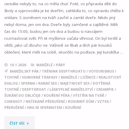
cereálie nebyly to, na co měla chuť. Poté, co připravila děti do
školy a vyprovodila je ke dveřím, zahlédla to, co opravdu chtěla k
snídani. S úsměvem na tváři zavřel a zamkl dveře. Nikdo jiný
nebyl doma, jen oni dva. Dveře byly zamčené a zajištěné. Měli
čas do 15:00, budou jen oni dva a budou si navzájem
rozmazlovat svět. Při té myšlence začala vlhnout. On byl tvrdší a
větší, jako už dlouho ne. Vášnivě se líbali a těch pár kousků
oblečení, které měli na sobě, skončilo na podlaze. Její kundička …
10.1.2026
MANŽELÉ / PÁRY
MANŽELSKÝ PÁR
/
TRÉNINK DEEPTHROATU
/
VOYEURISMUS
/
TCHYNĚ
/
HUMORNÉ TRAPASY
/
MANŽELÉ
/
LOŽNICE
/
REALISTICKÝ
DIALOG
/
SPERMA
/
RANNÍ SEX
/
MAJETNICKÝ SEX
/
DOTĚRNÁ
TCHYNĚ
/
DEEPTHROAT
/
LÁSKYPLNÉ MANŽELSTVÍ
/
CREAMPIE
/
ŠUKÁNÍ DO OBLIČEJE
/
KOUŘENÍ PÉRA
/
VÝSTŘIK NA TVÁŘ
/
CUMSHOT
/
NEČEKANÉ PŘERUŠENÍ
/
RODINNÝ DŮM
/
VZTEK
/
PŘERUŠENÍ
/
HRA SE SPERMATEM
/
KOUŘENÍ
"PŘEKVAPENÍ:
ČÍST VÍC