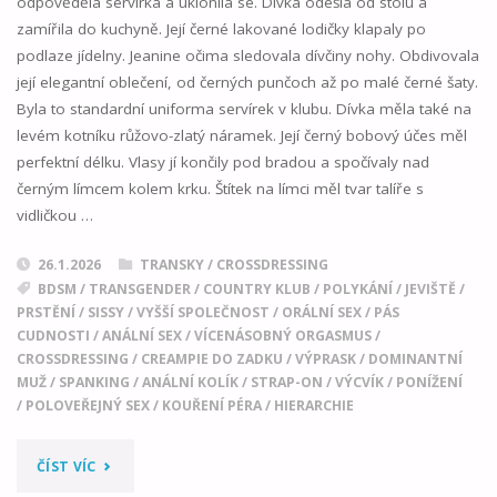
odpověděla servírka a uklonila se. Dívka odešla od stolu a
zamířila do kuchyně. Její černé lakované lodičky klapaly po
podlaze jídelny. Jeanine očima sledovala dívčiny nohy. Obdivovala
její elegantní oblečení, od černých punčoch až po malé černé šaty.
Byla to standardní uniforma servírek v klubu. Dívka měla také na
levém kotníku růžovo-zlatý náramek. Její černý bobový účes měl
perfektní délku. Vlasy jí končily pod bradou a spočívaly nad
černým límcem kolem krku. Štítek na límci měl tvar talíře s
vidličkou …
26.1.2026
TRANSKY / CROSSDRESSING
BDSM
/
TRANSGENDER
/
COUNTRY KLUB
/
POLYKÁNÍ
/
JEVIŠTĚ
/
PRSTĚNÍ
/
SISSY
/
VYŠŠÍ SPOLEČNOST
/
ORÁLNÍ SEX
/
PÁS
CUDNOSTI
/
ANÁLNÍ SEX
/
VÍCENÁSOBNÝ ORGASMUS
/
CROSSDRESSING
/
CREAMPIE DO ZADKU
/
VÝPRASK
/
DOMINANTNÍ
MUŽ
/
SPANKING
/
ANÁLNÍ KOLÍK
/
STRAP-ON
/
VÝCVÍK
/
PONÍŽENÍ
/
POLOVEŘEJNÝ SEX
/
KOUŘENÍ PÉRA
/
HIERARCHIE
"SISSY
ČÍST VÍC