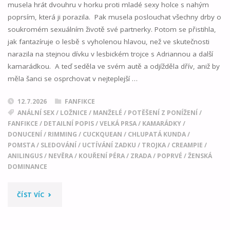
musela hrát dvouhru v horku proti mladé sexy holce s nahým
poprsím, která ji porazila. Pak musela poslouchat všechny drby o
soukromém sexuálním životě své partnerky. Potom se přistihla,
jak fantazíruje o lesbě s vyholenou hlavou, než ve skutečnosti
narazila na stejnou dívku v lesbickém trojce s Adriannou a další
kamarádkou. A teď seděla ve svém autě a odjížděla dřív, aniž by
měla šanci se osprchovat v nejteplejší …
12.7.2026
FANFIKCE
ANÁLNÍ SEX
/
LOŽNICE
/
MANŽELÉ
/
POTĚŠENÍ Z PONÍŽENÍ
/
FANFIKCE
/
DETAILNÍ POPIS
/
VELKÁ PRSA
/
KAMARÁDKY
/
DONUCENÍ
/
RIMMING
/
CUCKQUEAN
/
CHLUPATÁ KUNDA
/
POMSTA
/
SLEDOVÁNÍ
/
UCTÍVÁNÍ ZADKU
/
TROJKA
/
CREAMPIE
/
ANILINGUS
/
NEVĚRA
/
KOUŘENÍ PÉRA
/
ZRADA
/
POPRVÉ
/
ŽENSKÁ
DOMINANCE
"SOPRANOVI:
ČÍST VÍC
CARMELA