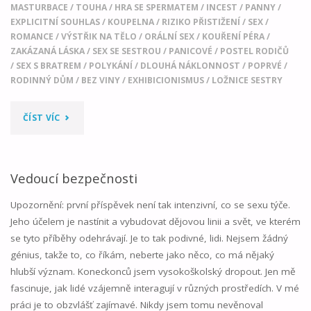
MASTURBACE
/
TOUHA
/
HRA SE SPERMATEM
/
INCEST
/
PANNY
/
EXPLICITNÍ SOUHLAS
/
KOUPELNA
/
RIZIKO PŘISTIŽENÍ
/
SEX
/
ROMANCE
/
VÝSTŘIK NA TĚLO
/
ORÁLNÍ SEX
/
KOUŘENÍ PÉRA
/
ZAKÁZANÁ LÁSKA
/
SEX SE SESTROU
/
PANICOVÉ
/
POSTEL RODIČŮ
/
SEX S BRATREM
/
POLYKÁNÍ
/
DLOUHÁ NÁKLONNOST
/
POPRVÉ
/
RODINNÝ DŮM
/
BEZ VINY
/
EXHIBICIONISMUS
/
LOŽNICE SESTRY
"SOUROZENECKÁ
ČÍST VÍC
LÁSKA"
Vedoucí bezpečnosti
Upozornění: první příspěvek není tak intenzivní, co se sexu týče.
Jeho účelem je nastínit a vybudovat dějovou linii a svět, ve kterém
se tyto příběhy odehrávají. Je to tak podivné, lidi. Nejsem žádný
génius, takže to, co říkám, neberte jako něco, co má nějaký
hlubší význam. Koneckonců jsem vysokoškolský dropout. Jen mě
fascinuje, jak lidé vzájemně interagují v různých prostředích. V mé
práci je to obzvlášť zajímavé. Nikdy jsem tomu nevěnoval