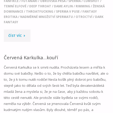
FANFIKCE
/
FUTANARI
/
OBROVSKÁ PRSA
/
SPERMA
/
CUMSHOT
/
TEMNÍ ELFOVÉ
/
DEEP THROAT
/
DAME AYLIN
/
RIMMING
/
ŽENSKÁ
DOMINANCE
/
THROATFUCKING
/
SPERMA V PUSE
/
FANTASY
EROTIKA
/
NADMĚRNÉ MNOŽSTVÍ SPERMATU
/
OTROCTVÍ
/
DARK
FANTASY
"POD
ČÍST VÍC
BEZHVĚZDNOU
OBLOHOU
Červená Karkulka…kouří
02"
Červená Karkulka se k smrti nudila. Procházela lesem a mířila k
domu své babičky. Nešlo o to, že by chtěla babičku navštívit, ale o
to, že ji k tomu nutili rodiče! Nesla košík plný dobrot pro babičku,
stejně jako to dělala od svých šesti let. Teď byla devatenáctiletá
mladá žena a myslela si, že je na čase, aby ji každou sobotu k
této cestě nenutili. Ale protože stále bydlela se svými rodiči,
neměla na výběr. Červená se jmenovala Červená kvůli svým
kudrnatým rudým vlasům. Byly dlouhé, téměř po pás, a