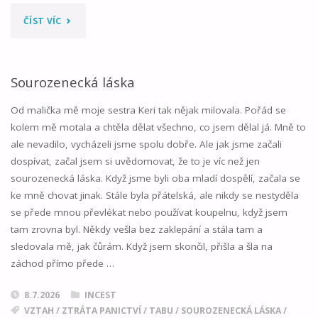
"ROAD
ČÍST VÍC
TRIP
01"
Sourozenecká láska
Od malička mě moje sestra Keri tak nějak milovala. Pořád se
kolem mě motala a chtěla dělat všechno, co jsem dělal já. Mně to
ale nevadilo, vycházeli jsme spolu dobře. Ale jak jsme začali
dospívat, začal jsem si uvědomovat, že to je víc než jen
sourozenecká láska. Když jsme byli oba mladí dospělí, začala se
ke mně chovat jinak. Stále byla přátelská, ale nikdy se nestyděla
se přede mnou převlékat nebo používat koupelnu, když jsem
tam zrovna byl. Někdy vešla bez zaklepání a stála tam a
sledovala mě, jak čůrám. Když jsem skončil, přišla a šla na
záchod přímo přede …
8.7.2026
INCEST
VZTAH
/
ZTRÁTA PANICTVÍ
/
TABU
/
SOUROZENECKÁ LÁSKA
/