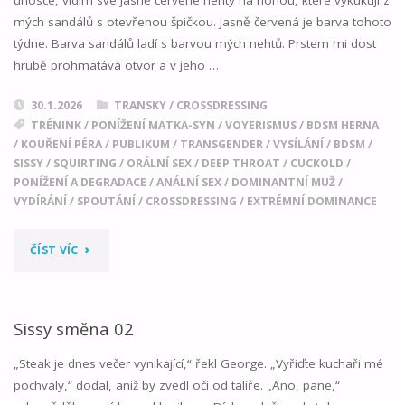
mých sandálů s otevřenou špičkou. Jasně červená je barva tohoto
týdne. Barva sandálů ladí s barvou mých nehtů. Prstem mi dost
hrubě prohmatává otvor a v jeho …
30.1.2026
TRANSKY / CROSSDRESSING
TRÉNINK
/
PONÍŽENÍ MATKA-SYN
/
VOYERISMUS
/
BDSM HERNA
/
KOUŘENÍ PÉRA
/
PUBLIKUM
/
TRANSGENDER
/
VYSÍLÁNÍ
/
BDSM
/
SISSY
/
SQUIRTING
/
ORÁLNÍ SEX
/
DEEP THROAT
/
CUCKOLD
/
PONÍŽENÍ A DEGRADACE
/
ANÁLNÍ SEX
/
DOMINANTNÍ MUŽ
/
VYDÍRÁNÍ
/
SPOUTÁNÍ
/
CROSSDRESSING
/
EXTRÉMNÍ DOMINANCE
"SISSY
ČÍST VÍC
SMĚNA
03"
Sissy směna 02
„Steak je dnes večer vynikající,“ řekl George. „Vyřiďte kuchaři mé
pochvaly,“ dodal, aniž by zvedl oči od talíře. „Ano, pane,“