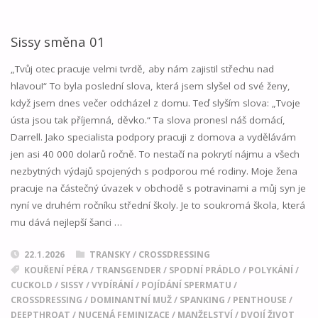
SMĚNA
02"
Sissy směna 01
„Tvůj otec pracuje velmi tvrdě, aby nám zajistil střechu nad
hlavou!“ To byla poslední slova, která jsem slyšel od své ženy,
když jsem dnes večer odcházel z domu. Teď slyším slova: „Tvoje
ústa jsou tak příjemná, děvko.“ Ta slova pronesl náš domácí,
Darrell. Jako specialista podpory pracuji z domova a vydělávám
jen asi 40 000 dolarů ročně. To nestačí na pokrytí nájmu a všech
nezbytných výdajů spojených s podporou mé rodiny. Moje žena
pracuje na částečný úvazek v obchodě s potravinami a můj syn je
nyní ve druhém ročníku střední školy. Je to soukromá škola, která
mu dává nejlepší šanci …
22.1.2026
TRANSKY / CROSSDRESSING
KOUŘENÍ PÉRA
/
TRANSGENDER
/
SPODNÍ PRÁDLO
/
POLYKÁNÍ
/
CUCKOLD
/
SISSY
/
VYDÍRÁNÍ
/
POJÍDÁNÍ SPERMATU
/
CROSSDRESSING
/
DOMINANTNÍ MUŽ
/
SPANKING
/
PENTHOUSE
/
DEEPTHROAT
/
NUCENÁ FEMINIZACE
/
MANŽELSTVÍ
/
DVOJÍ ŽIVOT