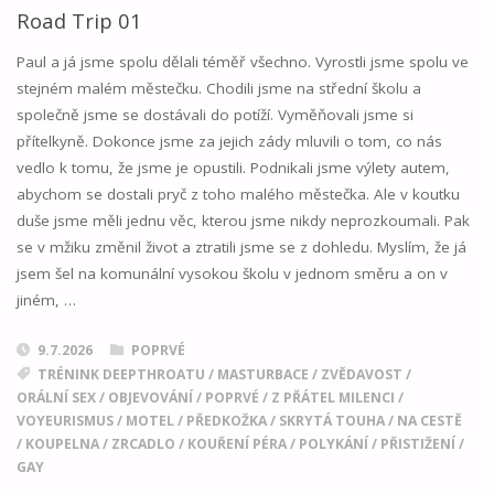
PŘISTIHNE
Road Trip 01
TONYHO
Paul a já jsme spolu dělali téměř všechno. Vyrostli jsme spolu ve
stejném malém městečku. Chodili jsme na střední školu a
02"
společně jsme se dostávali do potíží. Vyměňovali jsme si
přítelkyně. Dokonce jsme za jejich zády mluvili o tom, co nás
vedlo k tomu, že jsme je opustili. Podnikali jsme výlety autem,
abychom se dostali pryč z toho malého městečka. Ale v koutku
duše jsme měli jednu věc, kterou jsme nikdy neprozkoumali. Pak
se v mžiku změnil život a ztratili jsme se z dohledu. Myslím, že já
jsem šel na komunální vysokou školu v jednom směru a on v
jiném, …
9.7.2026
POPRVÉ
TRÉNINK DEEPTHROATU
/
MASTURBACE
/
ZVĚDAVOST
/
ORÁLNÍ SEX
/
OBJEVOVÁNÍ
/
POPRVÉ
/
Z PŘÁTEL MILENCI
/
VOYEURISMUS
/
MOTEL
/
PŘEDKOŽKA
/
SKRYTÁ TOUHA
/
NA CESTĚ
/
KOUPELNA
/
ZRCADLO
/
KOUŘENÍ PÉRA
/
POLYKÁNÍ
/
PŘISTIŽENÍ
/
GAY