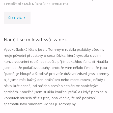
/
PONÍŽENÍ
/
ANÁLNÍ KOLÍK
/
BISEXUALITA
"SISSY
ČÍST VÍC
SMĚNA
01"
Naučit se milovat svůj zadek
Vysokoškolská léta s Jess a Tommym rozbila prakticky všechny
moje původní představy o sexu. Dívka, která vyrostla s velmi
konzervativními rodiči, se naučila přijímat každou fantazii. Naučila
jsem se, že potlačovat touhy, protože vám někdo řekne, že jsou
špatné, je hloupé a škodlivé pro vaše duševní zdraví. Jess, Tommy
a já jsme měli každý den orální sex nebo masturbovali, někdy i
několikrát denně, od našeho prvního setkání ve společných
sprchách. Konečně jsem si užila kouření ptáků a i když jsem se o
kohoutek musela dělit s Jess, ona věděla, že mě polykání
spermatu baví mnohem víc než ji. Tommy byl …