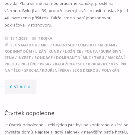
povídá. Ptala se mě na mou práci, mé koníčky, prostě na
všechno. Bylo jí asi 39, protože jsem ji slyšel mluvit o oslavě jejích
40. narozenin příští rok. Takže jsme s paní Johnsonovou
pokračovali v rozhovoru. …
17.1.2026
TROJKA
SEX S MATKOU
/
MILF
/
ORÁLNÍ SEX
/
CUMSHOT
/
MRDÁNÍ
/
RODINNÝ DŮM
/
LÍZÁNÍ KUNDY
/
LOŽNICE
/
POUTA
/
SUBMISIVNÍ
ŽENA
/
INCEST
/
BONDAGE
/
DOMINANTNÍ MUŽ
/
TABU
/
MAČKÁNÍ
PRSOU
/
PRSTĚNÍ
/
PRSA
/
ZRALÁ ŽENA
/
SEX
/
BRADAVKY
/
VÝSTŘIK
NA TĚLO
/
SPRCHA
/
KOUŘENÍ PÉRA
/
SEX S DCEROU
/
POLYKÁNÍ
"SOUTĚŽ"
ČÍST VÍC
Čtvrtek odpoledne
Je čtvrtek odpoledne… celý týden jste byli na konferenci a zítra se
chystáte domů. Najdete si tichý salonek v nejvyšším patře hotelu,