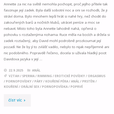
Annette za nic na světě nemohla pochopit, proč jejího přítele tak
fascinuje její zadek. Byla další sobotní noc a oni se rozhodli, že ji
stráví doma. Bylo mnohem lepší hrát si nahé hry, než chodit do
zakouřených barů a nočních klubů, utrácet peníze a moc se
nebavit. Místo toho byla Annette lahodně nahá, opřená o
pohovku s roztaženýma nohama. Ruce měla na bocích a držela si
zadek roztažený, aby David mohl podrobně prozkoumat její
pozadí. Ne že by jí to zvlášť vadilo, nebylo to nijak nepříjemné ani
nic podobného. Popravdě řečeno, docela si užívala hladký pocit
Davidova jazyka v její …
22.9.2025
ANÁL
VZTAH
/
SPERMA
/
RIMMING
/
EROTICKÉ POVÍDKY
/
ORGASMUS
/
PORNOPOVÍDKY
/
PÁRY
/
KOUŘENÍ PÉRA
/
ANÁL
/
PRSTĚN
/
KOUŘENÍ
/
ORÁLNÍ SEX
/
PORNOPOVÍDKA
/
POPRVÉ
"ANNETTE
ČÍST VÍC
TO