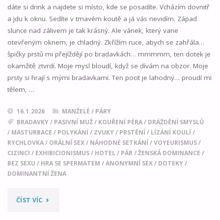
dáte si drink a najdete si místo, kde se posadíte. Vcházím dovnitř
a jdu k oknu. Sedíte v tmavém koutě a já vás nevidím. Západ
slunce nad zálivem je tak krásný. Ale vánek, který vane
otevřeným oknem, je chladný. Zkřížím ruce, abych se zahřála…
špičky prstů mi přejíždějí po bradavkách… mmmmm, ten dotek je
okamžitě ztvrdí. Moje mysl bloudí, když se dívám na obzor. Moje
prsty si hrají s mými bradavkami. Ten pocit je lahodný… proudí mi
tělem, …
16.1.2026
MANŽELÉ / PÁRY
BRADAVKY
/
PASIVNÍ MUŽ
/
KOUŘENÍ PÉRA
/
DRÁŽDĚNÍ SMYSLŮ
/
MASTURBACE
/
POLYKÁNÍ
/
ZVUKY
/
PRSTĚNÍ
/
LÍZÁNÍ KOULÍ
/
RYCHLOVKA
/
ORÁLNÍ SEX
/
NÁHODNÉ SETKÁNÍ
/
VOYEURISMUS
/
CIZINCI
/
EXHIBICIONISMUS
/
HOTEL
/
PÁR
/
ŽENSKÁ DOMINANCE
/
BEZ SEXU
/
HRA SE SPERMATEM
/
ANONYMNÍ SEX
/
DOTEKY
/
DOMINANTNÍ ŽENA
"ČTVRTEK
ČÍST VÍC
ODPOLEDNE"