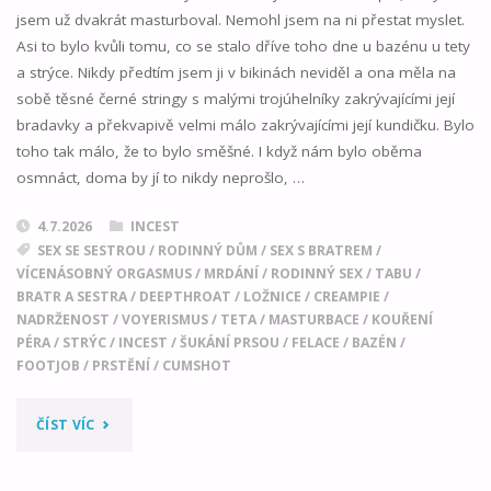
jsem už dvakrát masturboval. Nemohl jsem na ni přestat myslet.
Asi to bylo kvůli tomu, co se stalo dříve toho dne u bazénu u tety
a strýce. Nikdy předtím jsem ji v bikinách neviděl a ona měla na
sobě těsné černé stringy s malými trojúhelníky zakrývajícími její
bradavky a překvapivě velmi málo zakrývajícími její kundičku. Bylo
toho tak málo, že to bylo směšné. I když nám bylo oběma
osmnáct, doma by jí to nikdy neprošlo, …
4.7.2026
INCEST
SEX SE SESTROU
/
RODINNÝ DŮM
/
SEX S BRATREM
/
VÍCENÁSOBNÝ ORGASMUS
/
MRDÁNÍ
/
RODINNÝ SEX
/
TABU
/
BRATR A SESTRA
/
DEEPTHROAT
/
LOŽNICE
/
CREAMPIE
/
NADRŽENOST
/
VOYERISMUS
/
TETA
/
MASTURBACE
/
KOUŘENÍ
PÉRA
/
STRÝC
/
INCEST
/
ŠUKÁNÍ PRSOU
/
FELACE
/
BAZÉN
/
FOOTJOB
/
PRSTĚNÍ
/
CUMSHOT
"ČERNÉ
ČÍST VÍC
BIKINY"