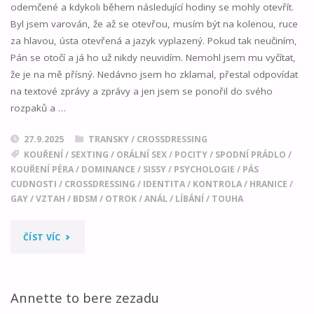
odemčené a kdykoli během následující hodiny se mohly otevřít.
Byl jsem varován, že až se otevřou, musím být na kolenou, ruce
za hlavou, ústa otevřená a jazyk vyplazený. Pokud tak neučiním,
Pán se otočí a já ho už nikdy neuvidím. Nemohl jsem mu vyčítat,
že je na mě přísný. Nedávno jsem ho zklamal, přestal odpovídat
na textové zprávy a zprávy a jen jsem se ponořil do svého
rozpaků a …
27.9.2025
TRANSKY / CROSSDRESSING
KOUŘENÍ
/
SEXTING
/
ORÁLNÍ SEX
/
POCITY
/
SPODNÍ PRÁDLO
/
KOUŘENÍ PÉRA
/
DOMINANCE
/
SISSY
/
PSYCHOLOGIE
/
PÁS
CUDNOSTI
/
CROSSDRESSING
/
IDENTITA
/
KONTROLA
/
HRANICE
/
GAY
/
VZTAH
/
BDSM
/
OTROK
/
ANÁL
/
LÍBÁNÍ
/
TOUHA
"PRŮLOM
ČÍST VÍC
SISSY"
Annette to bere zezadu