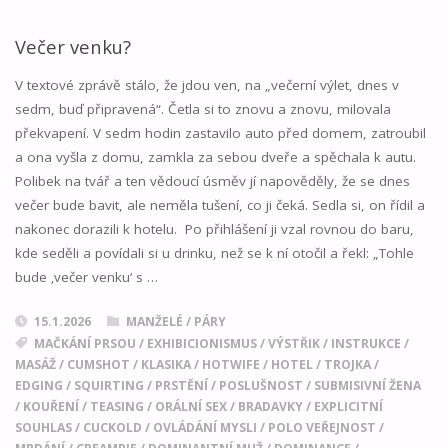
Večer venku?
V textové zprávě stálo, že jdou ven, na „večerní výlet, dnes v
sedm, buď připravená“. Četla si to znovu a znovu, milovala
překvapení. V sedm hodin zastavilo auto před domem, zatroubil
a ona vyšla z domu, zamkla za sebou dveře a spěchala k autu.
Polibek na tvář a ten vědoucí úsměv jí napověděly, že se dnes
večer bude bavit, ale neměla tušení, co ji čeká. Sedla si, on řídil a
nakonec dorazili k hotelu. Po přihlášení ji vzal rovnou do baru,
kde seděli a povídali si u drinku, než se k ní otočil a řekl: „Tohle
bude ‚večer venku‘ s …
15.1.2026
MANŽELÉ / PÁRY
MAČKÁNÍ PRSOU
/
EXHIBICIONISMUS
/
VÝSTŘIK
/
INSTRUKCE
/
MASÁŽ
/
CUMSHOT
/
KLASIKA
/
HOTWIFE
/
HOTEL
/
TROJKA
/
EDGING
/
SQUIRTING
/
PRSTĚNÍ
/
POSLUŠNOST
/
SUBMISIVNÍ ŽENA
/
KOUŘENÍ
/
TEASING
/
ORÁLNÍ SEX
/
BRADAVKY
/
EXPLICITNÍ
SOUHLAS
/
CUCKOLD
/
OVLÁDÁNÍ MYSLI
/
POLO VEŘEJNOST
/