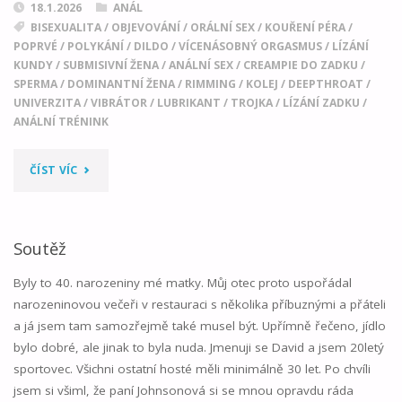
18.1.2026
ANÁL
BISEXUALITA
/
OBJEVOVÁNÍ
/
ORÁLNÍ SEX
/
KOUŘENÍ PÉRA
/
POPRVÉ
/
POLYKÁNÍ
/
DILDO
/
VÍCENÁSOBNÝ ORGASMUS
/
LÍZÁNÍ
KUNDY
/
SUBMISIVNÍ ŽENA
/
ANÁLNÍ SEX
/
CREAMPIE DO ZADKU
/
SPERMA
/
DOMINANTNÍ ŽENA
/
RIMMING
/
KOLEJ
/
DEEPTHROAT
/
UNIVERZITA
/
VIBRÁTOR
/
LUBRIKANT
/
TROJKA
/
LÍZÁNÍ ZADKU
/
ANÁLNÍ TRÉNINK
"NAUČIT
ČÍST VÍC
SE
MILOVAT
Soutěž
SVŮJ
Byly to 40. narozeniny mé matky. Můj otec proto uspořádal
narozeninovou večeři v restauraci s několika příbuznými a přáteli
ZADEK"
a já jsem tam samozřejmě také musel být. Upřímně řečeno, jídlo
bylo dobré, ale jinak to byla nuda. Jmenuji se David a jsem 20letý
sportovec. Všichni ostatní hosté měli minimálně 30 let. Po chvíli
jsem si všiml, že paní Johnsonová si se mnou opravdu ráda