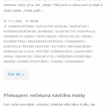
ramena, nohy, prsa, krk. „Moje,“ řekl jsem a rukou jsem jí objal a
stiskl zadek. „Tohle patří …
11.1.2026
BDSM
SUBMISIVNÍ ŽENA
/
EXPLICITNÍ SOUHLAS
/
ANÁLNÍ SEX
/
KONSENSUÁLNÍ BDSM
/
BONDAGE
/
VLASTNICTVÍ
/
KONTROLA
/
CREAMPIE DO ZADKU
/
DEEPTHROAT
/
ŠÁTEK NA OČI
/
BDSM
/
KOUŘENÍ PÉRA
/
SENZORICKÁ DEPRIVACE
/
DOMINANCE /
KONTROLA
/
ŘEZÁNÍ OBLEČENÍ
/
KLITORIS
/
SMYSLNÉ BDSM
/
BONDAGE NA STOLE
/
PRSTĚNÍ
/
VÝMĚNA MOCI
/
HLAVA PŘES
OKRAJ
/
ORÁLNÍ SEX
/
JÍDELNÍ STŮL
/
DRÁŽDĚNÍ A ODMÍTÁNÍ
/
MRDÁNÍ
/
DOMÁCÍ PROSTŘEDÍ
/
TEASING
/
DOMINANCE
"ZAVÁZANÉ
ČÍST VÍC
OČI
A
Překvapení: nečekaná návštěva matky
STŮL"
Den začal normálně, vstávání, oblékání dětí. Něco k jídlu, ale