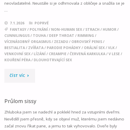
neovladatelné. Neustále si je odhrnovala z obličeje a snažila se je
…
7.1.2026
POPRVÉ
FANTASY
/
POLYKÁNÍ
/
NON-HUMAN SEX
/
STRACH
/
HUMOR
/
CUNNILINGUS
/
TOUHA
/
DEEP THROAT
/
RIMMING
/
VÍCENÁSOBNÝ ORGASMUS
/
ZEZADU
/
OBROVSKÝ PENIS
/
BESTIALITA
/
ZVÍŘATA
/
PARODIE POHÁDKY
/
ORÁLNÍ SEX
/
VLK
/
VENKOVNÍ SEX
/
LÍZÁNÍ
/
CREAMPIE
/
ČERVENÁ KARKULKA
/
V LESE
/
KOUŘENÍ PÉRA
/
DLOUHOTRVAJÍCÍ SEX
"ČERVENÁ
ČÍST VÍC
KARKULKA…
KOUŘÍ"
Průlom sissy
Zhluboka jsem se nadechl a poklekl hned za vstupními dveřmi.
Nevěděl jsem přesně, kdy se objeví muž, kterému jsem nedávno
začal znovu říkat pane, a jemu to tak vyhovovalo. Dveře byly