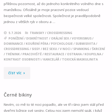
přílišnou pozornost, až do jednoho konkrétního volného dne s
manželkou. Oficiálně je moje pracovní pozice vedoucí
bezpečnosti velké společnosti. Společnost je pravděpodobně
jednou z větších ryb v oboru a …
5.7.2026
TRANSKY / CROSSDRESSING
PONÍŽENÍ
/
DISKRÉTNOST
/
ORÁLNÍ SEX
/
VOYERISMUS
/
DOMINANCE
/
KOUŘENÍ PÉRA
/
PSYCHOLOGIE
/
SUBMISIVITA
/
CROSSDRESSING
/
SISSY
/
BEZ SEXU
/
V NOCI
/
SPANKING
/
ŠKRCENÍ
/
TRÉNINK
/
PRACOVIŠTĚ
/
RESTAURACE
/
OSTRAHA
/
KOUPELNA
/
KONTRAST OSOBNOSTI
/
KANCELÁŘ
/
TOXICKÁ MASKULINITA
"VEDOUCÍ
ČÍST VÍC
BEZPEČNOSTI"
Černé bikiny
Nevím, co mě to té noci popadlo, ale ve tři ráno jsem stál před
dveřmi ložnice své sestry. Celou noc jsem nemohl spát, i když