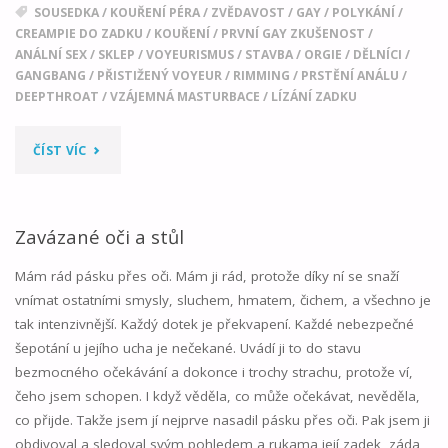
SOUSEDKA
/
KOUŘENÍ PÉRA
/
ZVĚDAVOST
/
GAY
/
POLYKÁNÍ
/
CREAMPIE DO ZADKU
/
KOUŘENÍ
/
PRVNÍ GAY ZKUŠENOST
/
ANÁLNÍ SEX
/
SKLEP
/
VOYEURISMUS
/
STAVBA
/
ORGIE
/
DĚLNÍCI
/
GANGBANG
/
PŘISTIŽENÝ VOYEUR
/
RIMMING
/
PRSTĚNÍ ANÁLU
/
DEEPTHROAT
/
VZÁJEMNÁ MASTURBACE
/
LÍZÁNÍ ZADKU
"HLEDÁNÍ
ČÍST VÍC
DOMU"
Zavázané oči a stůl
Mám rád pásku přes oči. Mám ji rád, protože díky ní se snaží
vnímat ostatními smysly, sluchem, hmatem, čichem, a všechno je
tak intenzivnější. Každý dotek je překvapení. Každé nebezpečné
šepotání u jejího ucha je nečekané. Uvádí ji to do stavu
bezmocného očekávání a dokonce i trochy strachu, protože ví,
čeho jsem schopen. I když věděla, co může očekávat, nevěděla,
co přijde. Takže jsem jí nejprve nasadil pásku přes oči. Pak jsem ji
obdivoval a sledoval svým pohledem a rukama její zadek, záda,