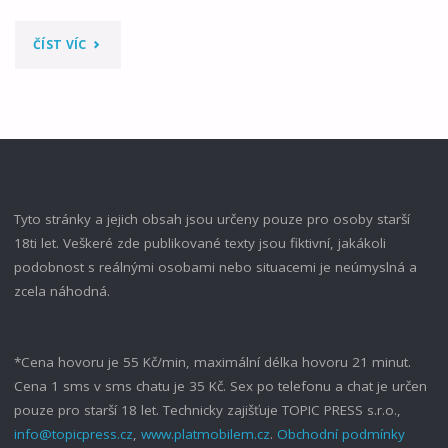
"PÁR
ČÍST VÍC
OBJEVUJE
NĚCO
NOVÉHO
–
Tyto stránky a jejich obsah jsou určeny pouze pro osoby starší
18ti let. Veškeré zde publikované texty jsou fiktivní, jakákoli
BBC"
podobnost s reálnými osobami nebo situacemi je neúmyslná a
zcela náhodná.
*Cena hovoru je 55 Kč/min, maximální délka hovoru 21 minut.
Cena 1 sms v sms chatu je 35 Kč. Sex po telefonu a chat je určen
pouze pro starší 18 let. Technicky zajišťuje TOPIC PRESS s.r.o.,
info@topicpress.cz
,
www.platmobilem.cz
.
Obchodní podmínky