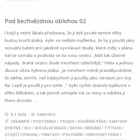
NEČEKANÁ
NÁVŠTĚVA
Pod bezhvězdnou oblohou 02
MATKY"
I když ji velmi lákala představa, že jí dvě prsaté temné elfky
budou kouřit ptáka, Aylin se nelíbila myšlenka, že by ji použili jako
sexuální baterii pro jakékoli vyvolávací rituály, které měly v plánu.
Val se usmála a podívala se na svou sestru. „Máš tak úžasné
nápady, drahá sestro. Bude mnohem užitečnější,“ řekla a jednou
dlouze olízla Aylinina ptáka. „Je mnohem méně pravděpodobné,
že takhle zemře, než kdybychom ji použily jako otrokyni pro boj.
Ne. Lepší je použít ji pro tohle…“ Aylin rychle ztrácela trpělivost s
elfím štěkáním, a tak pevně uchopila Val za vlasy a odtáhla jí
hlavu dozadu. …
8.1.2026
FANFIKCE
CREAMPIE
/
PODTEMNO
/
TROJKA
/
KOUŘENÍ PÉRA
/
FANTASY
JESKYNĚ
/
SEX
/
SEXUÁLNÍ MAGIE
/
DROW
/
MRDÁNÍ
/
TITFUCK
/
STOJÍCÍ COWGIRL
/
FANTASY
/
POLYKÁNÍ
/
OBROVSKÝ PENIS
/