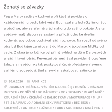
Ženatý se závazky
Peg a Marcy seděly v kuchyni a při kávě si povídaly o
každodenních drbech, když vešel Bud, vzal si z ledničky limonádu
a otočil se, aby se zřejmě vrátil nahoru do svého pokoje. Ale ten
zvědavý malý slizoun se zastavil a přiložil ucho ke dveřím
kuchyně, aby odposlouchával jejich rozhovor. Na rozdíl od svého
otce byl Bud tajně zamilovaný do Marcy, krátkovlasé MILFky od
vedle. Z okna jeho ložnice byl přímý výhled na dům Darcysových
a jejich hlavní ložnici. Perverzní pár nechával pravidelně otevřené
žaluzie a nevědomky tak poskytoval četné představení svému
zvrhlému sousedovi. Bud si zvykl masturbovat, zatímco je …
30.6.2026
FANFIKCE
DOMINANTNÍ ŽENA
/
VÝSTŘIK NA OBLIČEJ
/
HONĚNÍ
/
NÁZNAK
INCESTU
/
PONÍŽENÍ
/
DOMÁCNOST
/
VOYERISMUS
/
MLADÝ MUŽ
/
KOUŘENÍ PÉRA
/
ČICHÁNÍ KE KALHOTKÁM
/
MASTURBACE
/
MILF
/
FETIŠ NA PRÁDLO
/
ORÁLNÍ SEX
/
PŘISTIŽENÍ
/
BEZ SEXU
/
KUCHYNĚ
/
FANFIKCE
/
LOŽNICE
/
TABU
/
SOUSEDKA
/
MALÝ PENIS