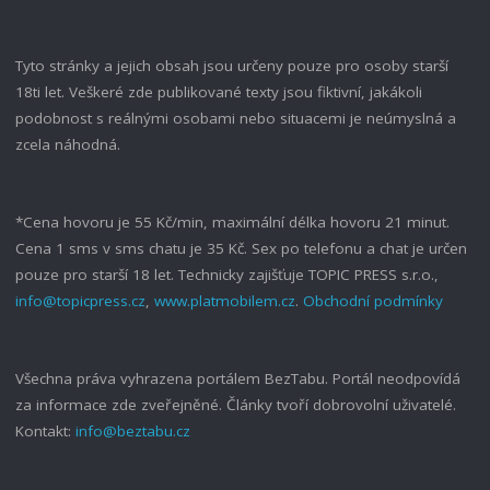
Tyto stránky a jejich obsah jsou určeny pouze pro osoby starší
18ti let. Veškeré zde publikované texty jsou fiktivní, jakákoli
podobnost s reálnými osobami nebo situacemi je neúmyslná a
zcela náhodná.
*Cena hovoru je 55 Kč/min, maximální délka hovoru 21 minut.
Cena 1 sms v sms chatu je 35 Kč. Sex po telefonu a chat je určen
pouze pro starší 18 let. Technicky zajišťuje TOPIC PRESS s.r.o.,
info@topicpress.cz
,
www.platmobilem.cz
.
Obchodní podmínky
Všechna práva vyhrazena portálem BezTabu. Portál neodpovídá
za informace zde zveřejněné. Články tvoří dobrovolní uživatelé.
Kontakt:
info@beztabu.cz