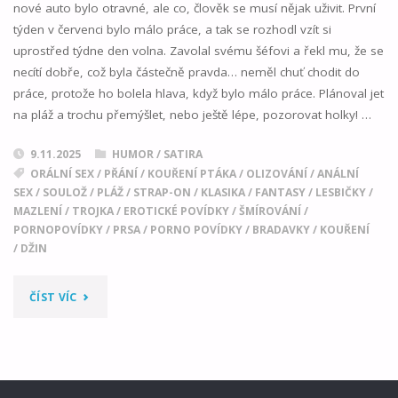
nové auto bylo otravné, ale co, člověk se musí nějak uživit. První
týden v červenci bylo málo práce, a tak se rozhodl vzít si
uprostřed týdne den volna. Zavolal svému šéfovi a řekl mu, že se
necítí dobře, což byla částečně pravda… neměl chuť chodit do
práce, protože ho bolela hlava, když bylo málo práce. Plánoval jet
na pláž a trochu přemýšlet, nebo ještě lépe, pozorovat holky! …
9.11.2025
HUMOR / SATIRA
ORÁLNÍ SEX
/
PŘÁNÍ
/
KOUŘENÍ PTÁKA
/
OLIZOVÁNÍ
/
ANÁLNÍ
SEX
/
SOULOŽ
/
PLÁŽ
/
STRAP-ON
/
KLASIKA
/
FANTASY
/
LESBIČKY
/
MAZLENÍ
/
TROJKA
/
EROTICKÉ POVÍDKY
/
ŠMÍROVÁNÍ
/
PORNOPOVÍDKY
/
PRSA
/
PORNO POVÍDKY
/
BRADAVKY
/
KOUŘENÍ
/
DŽIN
"BOBOVO
ČÍST VÍC
PŘÁNÍ"