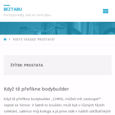
BEZTABU
Pornopovídky, kde nic není tabu...
HOME
POSTS TAGGED "PROSTATA"
ŠTÍTEK:
PROSTATA
Když tě přefikne bodybuilder
Když tě přefikne bodybuilder „CHRISI, můžeš mě zastoupit?“
zeptal se Simon. V šatně to bzučelo; muži byli v různých fázích
svlékání, zatímco můj kolega a já jsme stáli v našich údržbářských