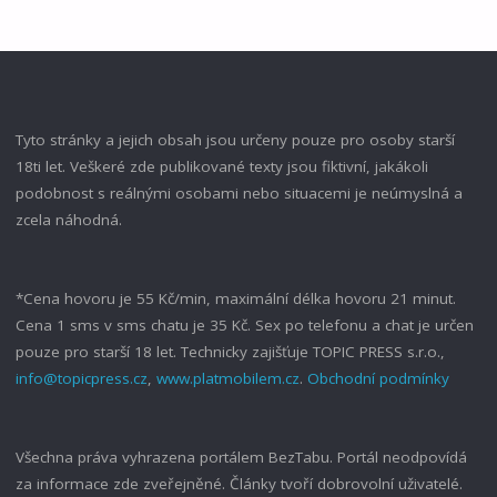
PŘEFIKNE
BODYBUILDER"
Tyto stránky a jejich obsah jsou určeny pouze pro osoby starší
18ti let. Veškeré zde publikované texty jsou fiktivní, jakákoli
podobnost s reálnými osobami nebo situacemi je neúmyslná a
zcela náhodná.
*Cena hovoru je 55 Kč/min, maximální délka hovoru 21 minut.
Cena 1 sms v sms chatu je 35 Kč. Sex po telefonu a chat je určen
pouze pro starší 18 let. Technicky zajišťuje TOPIC PRESS s.r.o.,
info@topicpress.cz
,
www.platmobilem.cz
.
Obchodní podmínky
Všechna práva vyhrazena portálem BezTabu. Portál neodpovídá
za informace zde zveřejněné. Články tvoří dobrovolní uživatelé.