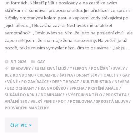
uniformách. Někteří přišli z posilovny a na cestě ke svým
skříňkám si sundávali propocená trička. Jiní přicházeli ze sprch s
ručníky omotanými kolem pasu a kapkami vody stékajícími po
jejich tělech. „Tělocvična zavírá. Necháváš mě tu uklízet
samotného?“ „Omlouvám se. Vím, že je to na poslední chvíli, ale
zapomněl jsem, že má moje žena narozeniny. Na večeři je už
pozdě, takže musím vymyslet něco, čím to oslavíme.“ „Jak jsi …
5.7.2026
GAY
BRADAVKY
/
SUBMISIVNÍ MUŽ
/
TELEFON
/
PONÍŽENÍ
/
SVALY
/
BEZ KONDOMU
/
CREAMPIE
/
ŠATNA
/
DRSNÝ SEX
/
TOALETY
/
GAY
/
VŮNĚ
/
PO ZAVÍRAČCE
/
DEEP THROAT
/
KULTURISTIKA
/
NEVĚRA
/
BEZ OCHRANY
/
HRA NA DĚVKU
/
SPRCHA
/
PRSTĚNÍ ANÁLU
/
ŠUKÁNÍ DO KRKU
/
DOMINANCE
/
VÝSTŘIK NA TĚLO
/
PROSTATA
/
ANÁLNÍ SEX
/
VELKÝ PENIS
/
POT
/
POSILOVNA
/
SPROSTÁ MLUVA
/
PODVÁDĚNÍ MANŽELKY
"KDYŽ
ČÍST VÍC
TĚ