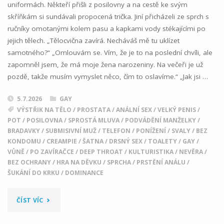
uniformách. Někteří přišli z posilovny a na cestě ke svým
skříňkám si sundávali propocená trička. Jiní přicházeli ze sprch s
ručníky omotanými kolem pasu a kapkami vody stékajícími po
jejich tělech. „Tělocvična zavírá. Necháváš mě tu uklízet
samotného?“ „Omlouvám se. Vím, že je to na poslední chvíli, ale
zapomněl jsem, že má moje žena narozeniny. Na večeři je už
pozdě, takže musím vymyslet něco, čím to oslavíme.“ „Jak jsi …
5.7.2026
GAY
VÝSTŘIK NA TĚLO
/
PROSTATA
/
ANÁLNÍ SEX
/
VELKÝ PENIS
/
POT
/
POSILOVNA
/
SPROSTÁ MLUVA
/
PODVÁDĚNÍ MANŽELKY
/
BRADAVKY
/
SUBMISIVNÍ MUŽ
/
TELEFON
/
PONÍŽENÍ
/
SVALY
/
BEZ
KONDOMU
/
CREAMPIE
/
ŠATNA
/
DRSNÝ SEX
/
TOALETY
/
GAY
/
VŮNĚ
/
PO ZAVÍRAČCE
/
DEEP THROAT
/
KULTURISTIKA
/
NEVĚRA
/
BEZ OCHRANY
/
HRA NA DĚVKU
/
SPRCHA
/
PRSTĚNÍ ANÁLU
/
ŠUKÁNÍ DO KRKU
/
DOMINANCE
"KDYŽ
ČÍST VÍC
TĚ