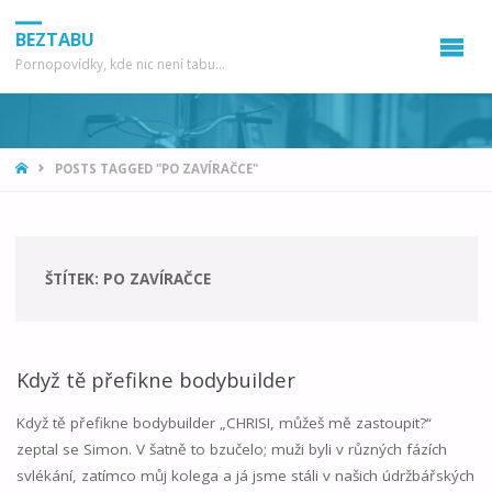
BEZTABU
Pornopovídky, kde nic není tabu...
HOME
POSTS TAGGED "PO ZAVÍRAČCE"
ŠTÍTEK:
PO ZAVÍRAČCE
Když tě přefikne bodybuilder
Když tě přefikne bodybuilder „CHRISI, můžeš mě zastoupit?“
zeptal se Simon. V šatně to bzučelo; muži byli v různých fázích
svlékání, zatímco můj kolega a já jsme stáli v našich údržbářských