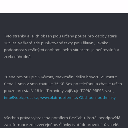
PŘEFIKNE
BODYBUILDER"
Tyto stránky a jejich obsah jsou určeny pouze pro osoby starší
18ti let. Veškeré zde publikované texty jsou fiktivní, jakákoli
podobnost s reálnými osobami nebo situacemi je neúmyslná a
zcela náhodná.
*Cena hovoru je 55 Kč/min, maximální délka hovoru 21 minut.
Cena 1 sms v sms chatu je 35 Kč. Sex po telefonu a chat je určen
pouze pro starší 18 let. Technicky zajišťuje TOPIC PRESS s.r.o.,
info@topicpress.cz
,
www.platmobilem.cz
.
Obchodní podmínky
Všechna práva vyhrazena portálem BezTabu. Portál neodpovídá
za informace zde zveřejněné. Články tvoří dobrovolní uživatelé.