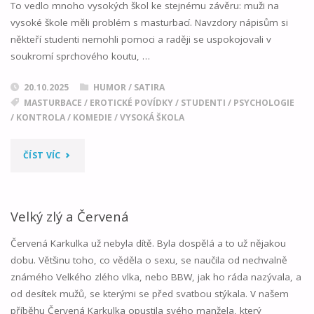
To vedlo mnoho vysokých škol ke stejnému závěru: muži na
vysoké škole měli problém s masturbací. Navzdory nápisům si
někteří studenti nemohli pomoci a raději se uspokojovali v
soukromí sprchového koutu, …
20.10.2025
HUMOR / SATIRA
MASTURBACE
/
EROTICKÉ POVÍDKY
/
STUDENTI
/
PSYCHOLOGIE
/
KONTROLA
/
KOMEDIE
/
VYSOKÁ ŠKOLA
"EPIDEMIE
ČÍST VÍC
VYSOKOŠKOLSKÉ
MASTURBACE"
Velký zlý a Červená
Červená Karkulka už nebyla dítě. Byla dospělá a to už nějakou
dobu. Většinu toho, co věděla o sexu, se naučila od nechvalně
známého Velkého zlého vlka, nebo BBW, jak ho ráda nazývala, a
od desítek mužů, se kterými se před svatbou stýkala. V našem
příběhu Červená Karkulka opustila svého manžela, který