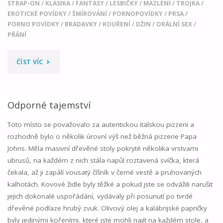
STRAP-ON
/
KLASIKA
/
FANTASY
/
LESBIČKY
/
MAZLENÍ
/
TROJKA
/
EROTICKÉ POVÍDKY
/
ŠMÍROVÁNÍ
/
PORNOPOVÍDKY
/
PRSA
/
PORNO POVÍDKY
/
BRADAVKY
/
KOUŘENÍ
/
DŽIN
/
ORÁLNÍ SEX
/
PŘÁNÍ
"BOBOVO
ČÍST VÍC
PŘÁNÍ"
Odporné tajemství
Toto místo se považovalo za autentickou italskou pizzerii a
rozhodně bylo o několik úrovní výš než běžná pizzerie Papa
Johns. Měla masivní dřevěné stoly pokryté několika vrstvami
ubrusů, na každém z nich stála napůl roztavená svíčka, která
čekala, až ji zapálí vousatý číšník v černé vestě a pruhovaných
kalhotách. Kovové židle byly těžké a pokud jste se odvážili narušit
jejich dokonalé uspořádání, vydávaly při posunutí po tvrdé
dřevěné podlaze hrubý zvuk. Olivový olej a kalábrijské papričky
byly jedinými kořeními, které jste mohli najít na každém stole, a