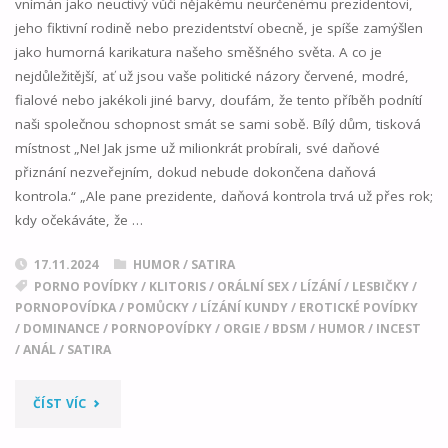
vnímán jako neuctivý vůči nějakému neurčenému prezidentovi,
jeho fiktivní rodině nebo prezidentství obecně, je spíše zamýšlen
jako humorná karikatura našeho směšného světa. A co je
nejdůležitější, ať už jsou vaše politické názory červené, modré,
fialové nebo jakékoli jiné barvy, doufám, že tento příběh podnítí
naši společnou schopnost smát se sami sobě. Bílý dům, tisková
místnost „Ne! Jak jsme už milionkrát probírali, své daňové
přiznání nezveřejním, dokud nebude dokončena daňová
kontrola.“ „Ale pane prezidente, daňová kontrola trvá už přes rok;
kdy očekáváte, že …
17.11.2024
HUMOR / SATIRA
PORNO POVÍDKY
/
KLITORIS
/
ORÁLNÍ SEX
/
LÍZÁNÍ
/
LESBIČKY
/
PORNOPOVÍDKA
/
POMŮCKY
/
LÍZÁNÍ KUNDY
/
EROTICKÉ POVÍDKY
/
DOMINANCE
/
PORNOPOVÍDKY
/
ORGIE
/
BDSM
/
HUMOR
/
INCEST
/
ANÁL
/
SATIRA
"FIKTIVNÍ
ČÍST VÍC
PREZIDENTSTVÍ"