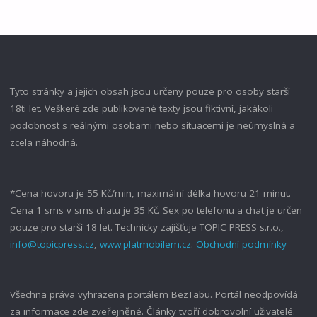
Tyto stránky a jejich obsah jsou určeny pouze pro osoby starší
18ti let. Veškeré zde publikované texty jsou fiktivní, jakákoli
podobnost s reálnými osobami nebo situacemi je neúmyslná a
zcela náhodná.
*Cena hovoru je 55 Kč/min, maximální délka hovoru 21 minut.
Cena 1 sms v sms chatu je 35 Kč. Sex po telefonu a chat je určen
pouze pro starší 18 let. Technicky zajišťuje TOPIC PRESS s.r.o.,
info@topicpress.cz
,
www.platmobilem.cz
.
Obchodní podmínky
Všechna práva vyhrazena portálem BezTabu. Portál neodpovídá
za informace zde zveřejněné. Články tvoří dobrovolní uživatelé.