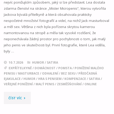
nejvíc ponižujícím způsobem, jaký si lze představit. Lea dostala
zdarma členství na stránce „Mister Micropenis“, kterou vytvořila
Jackova bývalá přítelkyně a která obsahovala prakticky
nespočetné množství fotografií a videí, na nichž Jack masturboval
a měl sex. Většina z nich byla pořízena skrytou kamerou
namontovanou na stropě a měla tak vysoké rozlišení, že
neponechávala žádný prostor pro pochybnosti o tom, jak malý
jeho penis ve skutečnosti byl. První fotografie, které Lea viděla,
byly …
10.7.2026
HUMOR / SATIRA
EXPŘÍTELKYNĚ
/
DOMÁCNOST
/
POMSTA
/
PONÍŽENÍ MALÉHO
PENISU
/
MASTURBACE
/
ODHALENÍ
/
BEZ SEXU
/
PŘEDČASNÁ
EJAKULACE
/
HUMOR
/
HRA S PENISEM
/
KOMPENZACE
/
SATIRA
/
VEŘEJNÉ PONÍŽENÍ
/
MALÝ PENIS
/
ZESMĚŠŇOVÁNÍ
/
ONLINE
"PAN
ČÍST VÍC
MIKROPENIS"