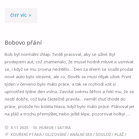
"PORADENSKÁ
ČÍST VÍC
RUBRIKA"
Bobovo přání
Bob byl normální chlap. Tvrdě pracoval, aby se uživil. Byl
prodejcem aut, což znamenalo, že musel hodně mluvit a usmívat
se, i když se mu zrovna nechtělo… Den za dnem se snažit prodat
nové auto bylo otravné, ale co, člověk se musí nějak uživit. První
týden v červenci bylo málo práce, a tak se rozhodl vzít si
uprostřed týdne den volna. Zavolal svému šéfovi a řekl mu, že se
necítí dobře, což byla částečně pravda… neměl chuť chodit do
práce, protože ho bolela hlava, když bylo málo práce. Plánoval jet
na pláž a trochu přemýšlet, nebo ještě lépe, pozorovat holky! …
9.11.2025
HUMOR / SATIRA
KOUŘENÍ PTÁKA
/
OLIZOVÁNÍ
/
ANÁLNÍ SEX
/
SOULOŽ
/
PLÁŽ
/