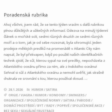
PRÁCE
JAKO
Poradenská rubrika
POSKYTOVATELKY
Ahoj všichni, jsem rád, že se tento týden vracím s další rubrikou
plnou důležitých a užitečných informací. Odezva na minulý týdenní
POTĚŠENÍ"
článek o mořské soli, sedmi různých druzích ze sedmi různých
moří a o tom, jak je od sebe rozeznat, byla ohromující. Jeden
prodejce měkkých preclíků na promenádě v Atlantic City nám
napsal, že byl překvapen, když po použití našich identifikačních
technik zjistil, že sůl, kterou sypal na své preclíky, nepocházela z
Atlantského oceánu přímo za ním, ale z Indického oceánu!
Sehnal si sůl z Atlantského oceánu a nemohl uvěřit, jak strašně
chutnala ve srovnání s tou, kterou používal dosud. …
28.1.2026
HUMOR / SATIRA
ORGIE
/
VIAGRA
/
HUMOR
/
KONDOMY
/
SWINGERS
/
ORGANIZACE
/
SPOLEČENSKÉ NORMY
/
SATIRA
/
PARODIE
/
DOMÁCÍ PROSTŘEDÍ
/
BYT
/
RADY
/
POPRVÉ
/
SPOLEČENSKÉ AKCE
/
BEZ SEXU
/
SEXUÁLNÍ FRUSTRACE