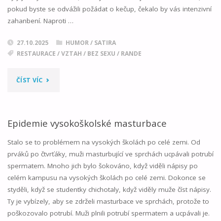
pokud byste se odvážili požádat o kečup, čekalo by vás intenzivní
zahanbení. Naproti …
27.10.2025
HUMOR / SATIRA
RESTAURACE
/
VZTAH
/
BEZ SEXU
/
RANDE
"ODPORNÉ
ČÍST VÍC
TAJEMSTVÍ"
Epidemie vysokoškolské masturbace
Stalo se to problémem na vysokých školách po celé zemi. Od
prváků po čtvrťáky, muži masturbující ve sprchách ucpávali potrubí
spermatem. Mnoho jich bylo šokováno, když viděli nápisy po
celém kampusu na vysokých školách po celé zemi. Dokonce se
styděli, když se studentky chichotaly, když viděly muže číst nápisy.
Ty je vybízely, aby se zdrželi masturbace ve sprchách, protože to
poškozovalo potrubí. Muži plnili potrubí spermatem a ucpávali je.