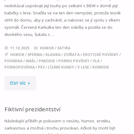
nedokázal uspokojit její touhy po setkání s BBW v domě její
babičky v lese. Snažila se na ten den nemyslet, protože lesník
vtrhl do domu, aby ji zachránil, a nakonec se jí spolu s vlkem
vysmáli. Červená Karkulka ten den odešla a pustila se do
divokého sexu, šukala s …
11.10.2025
HUMOR / SATIRA
HUMOR
/
SPERMA
/
KLASIKA
/
ZVÍŘATA
/
EROTICKÉ POVÍDKY
/
POHÁDKA
/
ANÁL
/
PARODIE
/
PORNO POVÍDKY
/
VLK
/
PORNOPOVÍDKA
/
PES
/
LÍZÁNÍ KUNDY
/
V LESE
/
KOMEDIE
"VELKÝ
ČÍST VÍC
ZLÝ
A
Fiktivní prezidentství
ČERVENÁ"
Následující příběh je pokusem o neúctu, humor, erotiku,
sarkasmus a možná i trochu provokaci. Ačkoli by mohl být