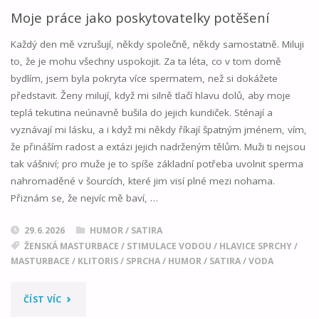
Moje práce jako poskytovatelky potěšení
Každý den mě vzrušují, někdy společně, někdy samostatně. Miluji
to, že je mohu všechny uspokojit. Za ta léta, co v tom domě
bydlím, jsem byla pokryta více spermatem, než si dokážete
představit. Ženy milují, když mi silně tlačí hlavu dolů, aby moje
teplá tekutina neúnavně bušila do jejich kundiček. Sténají a
vyznávají mi lásku, a i když mi někdy říkají špatným jménem, vím,
že přináším radost a extázi jejich nadrženým tělům. Muži ti nejsou
tak vášniví; pro muže je to spíše základní potřeba uvolnit sperma
nahromaděné v šourcích, které jim visí plné mezi nohama.
Přiznám se, že nejvíc mě baví, …
29.6.2026
HUMOR / SATIRA
ŽENSKÁ MASTURBACE
/
STIMULACE VODOU
/
HLAVICE SPRCHY
/
MASTURBACE
/
KLITORIS
/
SPRCHA
/
HUMOR
/
SATIRA
/
VODA
"MOJE
ČÍST VÍC