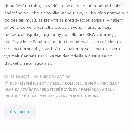
dobu. Většinu toho, co věděla o sexu, se naučila od nechvalně
známého Velkého zlého vlka, nebo BBW, jak ho ráda nazývala, a
od desítek mužů, se kterými se před svatbou stýkala. V našem
příběhu Červená Karkulka opustila svého manžela, který
nedokázal uspokojit její touhy po setkání s BBW v domě její
babičky v lese. Snažila se na ten den nemyslet, protože lesník
vtrhl do domu, aby ji zachránil, a nakonec se jí spolu s vlkem
vysmáli. Červená Karkulka ten den odešla a pustila se do
divokého sexu, šukala s …
11.10.2025
HUMOR / SATIRA
PES
/
LÍZÁNÍ KUNDY
/
V LESE
/
KOMEDIE
/
HUMOR
/
SPERMA
/
KLASIKA
/
ZVÍŘATA
/
EROTICKÉ POVÍDKY
/
POHÁDKA
/
ANÁL
/
PARODIE
/
PORNO POVÍDKY
/
VLK
/
PORNOPOVÍDKA
"VELKÝ
ČÍST VÍC
ZLÝ