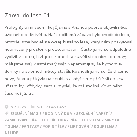
LETNÍ
TÚRA"
Znovu do lesa 01
Prolog Bylo mi sedm, když jsme s Arianou poprvé objevili něco
úžasného a děsivého. Naše oblíbená zábava bylo chodit do lesa,
protože jsme bydleli na okraji hustého lesa, který nám poskytoval
neomezený prostor k prozkoumávání. Často jsme se odpoledne
vyplížili z domu, lezli po stromech a stavěli si na nich domečky;
měli jsme svůj vlastní malý svět. Nepamatuji si, že bychom ty
domky na stromech někdy stavěli. Rozhodli jsme se, že chceme
nový, Ariana přikývla na souhlas a když jsme příště šli do lesa…
už tam byl. Vždycky jsem si myslel, že má možná víc volného
času než já, a …
8.7.2026
SCIFI / FANTASY
SEXUÁLNÍ MAGIE
/
RODINNÝ DŮM
/
SEXUÁLNÍ NAPĚTÍ
/
ZAMILOVANÍ PŘÁTELÉ
/
PŘÍRODA
/
PŘÁTELÉ
/
V LESE
/
SKRYTÁ
TOUHA
/
FANTASY
/
POPIS TĚLA
/
FLIRTOVÁNÍ
/
KOUPELNA
/
NELIDÉ