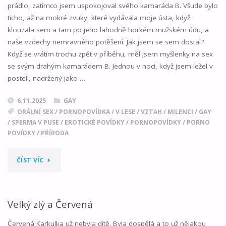
prádlo, zatímco jsem uspokojoval svého kamaráda B. Všude bylo
ticho, až na mokré zvuky, které vydávala moje ústa, když
klouzala sem a tam po jeho lahodně horkém mužském údu, a
naše vzdechy nemravného potěšení. Jak jsem se sem dostal?
Když se vrátím trochu zpět v příběhu, měl jsem myšlenky na sex
se svým drahým kamarádem B. Jednou v noci, když jsem ležel v
posteli, nadržený jako …
6.11.2025
GAY
ORÁLNÍ SEX
/
PORNOPOVÍDKA
/
V LESE
/
VZTAH
/
MILENCI
/
GAY
/
SPERMA V PUSE
/
EROTICKÉ POVÍDKY
/
PORNOPOVÍDKY
/
PORNO
POVÍDKY
/
PŘÍRODA
"LETNÍ
ČÍST VÍC
ROMÁNEK
01"
Velký zlý a Červená
Červená Karkulka už nebyla dítě. Byla dospělá a to už nějakou