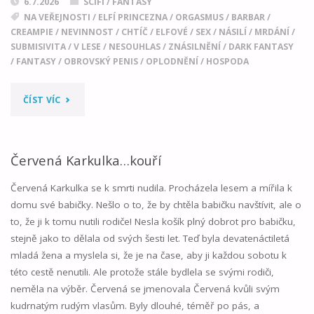
6.7.2026
SCIFI / FANTASY
NA VEŘEJNOSTI
/
ELFÍ PRINCEZNA
/
ORGASMUS
/
BARBAR
/
CREAMPIE
/
NEVINNOST
/
CHTÍČ
/
ELFOVÉ
/
SEX
/
NÁSILÍ
/
MRDÁNÍ
/
SUBMISIVITA
/
V LESE
/
NESOUHLAS
/
ZNÁSILNĚNÍ
/
DARK FANTASY
/
FANTASY
/
OBROVSKÝ PENIS
/
OPLODNĚNÍ
/
HOSPODA
"ELFSKÁ
ČÍST VÍC
PRINCEZNA
BRIGITTE:
Červená Karkulka…kouří
ZNÁSILNĚNA"
Červená Karkulka se k smrti nudila. Procházela lesem a mířila k
domu své babičky. Nešlo o to, že by chtěla babičku navštívit, ale o
to, že ji k tomu nutili rodiče! Nesla košík plný dobrot pro babičku,
stejně jako to dělala od svých šesti let. Teď byla devatenáctiletá
mladá žena a myslela si, že je na čase, aby ji každou sobotu k
této cestě nenutili. Ale protože stále bydlela se svými rodiči,
neměla na výběr. Červená se jmenovala Červená kvůli svým
kudrnatým rudým vlasům. Byly dlouhé, téměř po pás, a