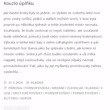
A
Kouzlo úplňku
ČERVENÁ"
Její vlastní kroky byly to jediné, co slyšela ve vzduchu letní noci
přes zvuky cvrčků, ptáků a dalších nočních tvorů. V lese byla
poprvé po několika týdnech a tohle konkrétní místo neznala.
Souhlasila, že bude cestovat co nejvíc nalehko, ale současně
bude oblečená, pokud ji uvidí nebo osloví nevinný kolemjdoucí.
Vybrala si lehké letní šaty s velmi odhalujícím výstřihem a pár
turistických bot. Barva jako by splývala s listím, jak kolem ní
mizelo světlo. Srdce jí při chůzi bušilo vzrušením a uši měla
napjaté, když naslouchala, zda se neobjeví nějaký náznak
pronásledování. Pak, jako by její myšlenky promlouvaly nahlas,
zaslechla …
21.5.2024
KLASIKA
PŘÍRODA
/
PORNOPOVÍDKA
/
MRDÁNÍ
/
VLKODLAK
/
KLASIKA
/
V
LESE
/
EROTICKÉ POVÍDKY
/
PORNOPOVÍDKY
/
PORNO POVÍDKY
/
KLITORIS
/
HOROR