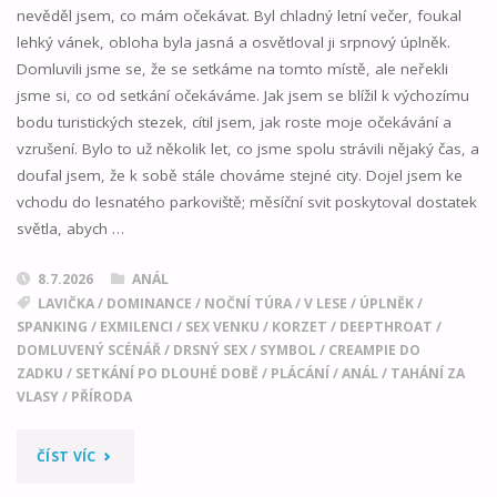
nevěděl jsem, co mám očekávat. Byl chladný letní večer, foukal
lehký vánek, obloha byla jasná a osvětloval ji srpnový úplněk.
Domluvili jsme se, že se setkáme na tomto místě, ale neřekli
jsme si, co od setkání očekáváme. Jak jsem se blížil k výchozímu
bodu turistických stezek, cítil jsem, jak roste moje očekávání a
vzrušení. Bylo to už několik let, co jsme spolu strávili nějaký čas, a
doufal jsem, že k sobě stále chováme stejné city. Dojel jsem ke
vchodu do lesnatého parkoviště; měsíční svit poskytoval dostatek
světla, abych …
8.7.2026
ANÁL
LAVIČKA
/
DOMINANCE
/
NOČNÍ TÚRA
/
V LESE
/
ÚPLNĚK
/
SPANKING
/
EXMILENCI
/
SEX VENKU
/
KORZET
/
DEEPTHROAT
/
DOMLUVENÝ SCÉNÁŘ
/
DRSNÝ SEX
/
SYMBOL
/
CREAMPIE DO
ZADKU
/
SETKÁNÍ PO DLOUHÉ DOBĚ
/
PLÁCÁNÍ
/
ANÁL
/
TAHÁNÍ ZA
VLASY
/
PŘÍRODA
"CHLADNÁ
ČÍST VÍC