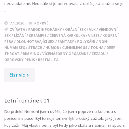
neovladatelné. Neustále si je odhrnovala z obličeje a snažila se je
…
7.1.2026
POPRVÉ
ZVÍŘATA
/
PARODIE POHÁDKY
/
ORÁLNÍ SEX
/
VLK
/
VENKOVNÍ
SEX
/
LÍZÁNÍ
/
CREAMPIE
/
ČERVENÁ KARKULKA
/
V LESE
/
KOUŘENÍ
PÉRA
/
DLOUHOTRVAJÍCÍ SEX
/
FANTASY
/
POLYKÁNÍ
/
NON-
HUMAN SEX
/
STRACH
/
HUMOR
/
CUNNILINGUS
/
TOUHA
/
DEEP
THROAT
/
RIMMING
/
VÍCENÁSOBNÝ ORGASMUS
/
ZEZADU
/
OBROVSKÝ PENIS
/
BESTIALITA
"ČERVENÁ
ČÍST VÍC
KARKULKA…
KOUŘÍ"
Letní románek 01
Do prdele! Nemohl jsem uvěřit, že jsem poprvé na kolenou s
penisem v puse. Byl to nejintenzivnější erotický zážitek, jaký jsem
kdy zažil. Můj vlastní penis byl tvrdý jako skála a napínal mi spodní