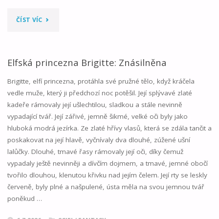
"ZNOVU
ČÍST VÍC
DO
LESA
Elfská princezna Brigitte: Znásilněna
01"
Brigitte, elfí princezna, protáhla své pružné tělo, když kráčela
vedle muže, který ji předchozí noc potěšil. Její splývavé zlaté
kadeře rámovaly její ušlechtilou, sladkou a stále nevinně
vypadající tvář. Její zářivé, jemně šikmé, velké oči byly jako
hluboká modrá jezírka. Ze zlaté hřívy vlasů, která se zdála tančit a
poskakovat na její hlavě, vyčnívaly dva dlouhé, zúžené ušní
lalůčky. Dlouhé, tmavé řasy rámovaly její oči, díky čemuž
vypadaly ještě nevinněji a dívčím dojmem, a tmavé, jemné obočí
tvořilo dlouhou, klenutou křivku nad jejím čelem. Její rty se leskly
červeně, byly plné a našpulené, ústa měla na svou jemnou tvář
poněkud …