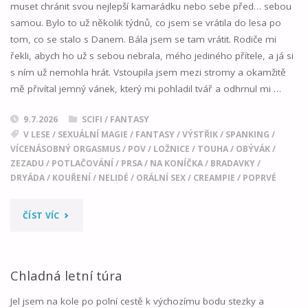
muset chránit svou nejlepší kamarádku nebo sebe před… sebou
samou. Bylo to už několik týdnů, co jsem se vrátila do lesa po
tom, co se stalo s Danem. Bála jsem se tam vrátit. Rodiče mi
řekli, abych ho už s sebou nebrala, mého jediného přítele, a já si
s ním už nemohla hrát. Vstoupila jsem mezi stromy a okamžitě
mě přivítal jemný vánek, který mi pohladil tvář a odhrnul mi …
9.7.2026
SCIFI / FANTASY
V LESE
/
SEXUÁLNÍ MAGIE
/
FANTASY
/
VÝSTŘIK
/
SPANKING
/
VÍCENÁSOBNÝ ORGASMUS
/
POV
/
LOŽNICE
/
TOUHA
/
OBÝVÁK
/
ZEZADU
/
POTLAČOVÁNÍ
/
PRSA
/
NA KONÍČKA
/
BRADAVKY
/
DRYÁDA
/
KOUŘENÍ
/
NELIDÉ
/
ORÁLNÍ SEX
/
CREAMPIE
/
POPRVÉ
"ZNOVU
ČÍST VÍC
DO
LESA
Chladná letní túra
02"
Jel jsem na kole po polní cestě k výchozímu bodu stezky a