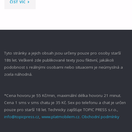
"KOUZLO
ČÍST VÍC
ÚPLŇKU"
Tyto stránky a jejich obsah jsou určeny pouze pro osoby starší
18ti let. Veškeré zde publikované texty jsou fiktivní, jakákoli
podobnost s reálnými osobami nebo situacemi je neúmyslná a
zcela náhodná.
*Cena hovoru je 55 Kč/min, maximální délka hovoru 21 minut.
Cena 1 sms v sms chatu je 35 Kč. Sex po telefonu a chat je určen
pouze pro starší 18 let. Technicky zajišťuje TOPIC PRESS s.r.o.,
info@topicpress.cz
,
www.platmobilem.cz
.
Obchodní podmínky