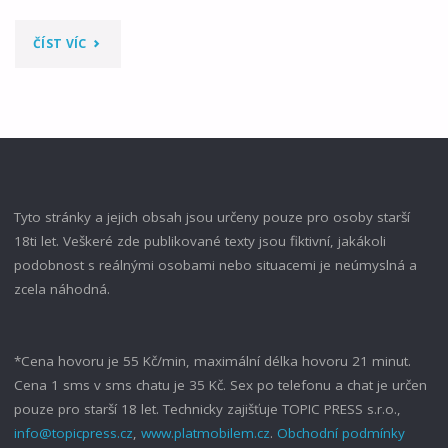
"OBJEV"
ČÍST VÍC
Tyto stránky a jejich obsah jsou určeny pouze pro osoby starší
18ti let. Veškeré zde publikované texty jsou fiktivní, jakákoli
podobnost s reálnými osobami nebo situacemi je neúmyslná a
zcela náhodná.
*Cena hovoru je 55 Kč/min, maximální délka hovoru 21 minut.
Cena 1 sms v sms chatu je 35 Kč. Sex po telefonu a chat je určen
pouze pro starší 18 let. Technicky zajišťuje TOPIC PRESS s.r.o.,
info@topicpress.cz
,
www.platmobilem.cz
.
Obchodní podmínky