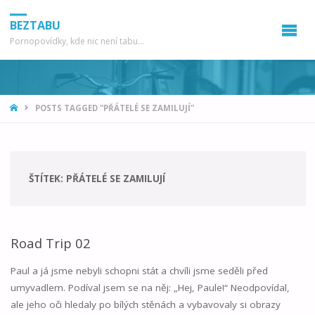
BEZTABU
Pornopovídky, kde nic není tabu...
HOME
POSTS TAGGED "PŘÁTELÉ SE ZAMILUJÍ"
ŠTÍTEK:
PŘÁTELÉ SE ZAMILUJÍ
Road Trip 02
Paul a já jsme nebyli schopni stát a chvíli jsme seděli před
umyvadlem. Podíval jsem se na něj: „Hej, Paule!“ Neodpovídal,
ale jeho oči hledaly po bílých stěnách a vybavovaly si obrazy