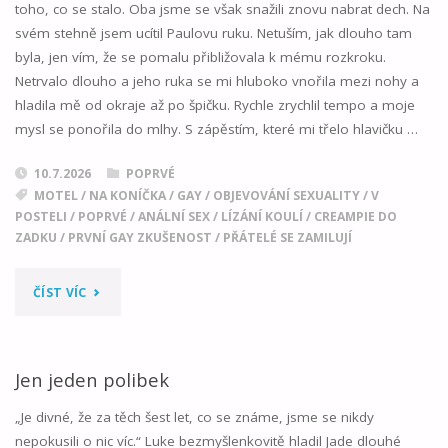
toho, co se stalo. Oba jsme se však snažili znovu nabrat dech. Na
svém stehně jsem ucítil Paulovu ruku. Netuším, jak dlouho tam
byla, jen vím, že se pomalu přibližovala k mému rozkroku.
Netrvalo dlouho a jeho ruka se mi hluboko vnořila mezi nohy a
hladila mě od okraje až po špičku. Rychle zrychlil tempo a moje
mysl se ponořila do mlhy. S zápěstím, které mi třelo hlavičku …
10.7.2026
POPRVÉ
MOTEL
/
NA KONÍČKA
/
GAY
/
OBJEVOVÁNÍ SEXUALITY
/
V
POSTELI
/
POPRVÉ
/
ANÁLNÍ SEX
/
LÍZÁNÍ KOULÍ
/
CREAMPIE DO
ZADKU
/
PRVNÍ GAY ZKUŠENOST
/
PŘÁTELÉ SE ZAMILUJÍ
"ROAD
ČÍST VÍC
TRIP
02"
Jen jeden polibek
„Je divné, že za těch šest let, co se známe, jsme se nikdy
nepokusili o nic víc.“ Luke bezmyšlenkovitě hladil Jade dlouhé