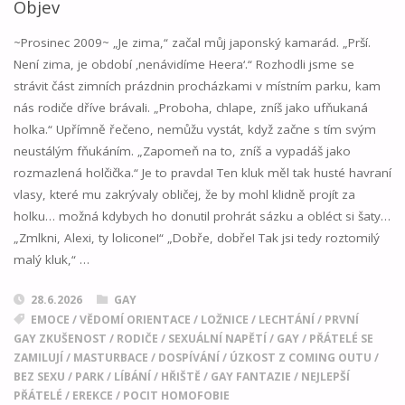
Objev
~Prosinec 2009~ „Je zima,“ začal můj japonský kamarád. „Prší.
Není zima, je období ‚nenávidíme Heera‘.“ Rozhodli jsme se
strávit část zimních prázdnin procházkami v místním parku, kam
nás rodiče dříve brávali. „Proboha, chlape, zníš jako ufňukaná
holka.“ Upřímně řečeno, nemůžu vystát, když začne s tím svým
neustálým fňukáním. „Zapomeň na to, zníš a vypadáš jako
rozmazlená holčička.“ Je to pravda! Ten kluk měl tak husté havraní
vlasy, které mu zakrývaly obličej, že by mohl klidně projít za
holku… možná kdybych ho donutil prohrát sázku a obléct si šaty…
„Zmlkni, Alexi, ty lolicone!“ „Dobře, dobře! Tak jsi tedy roztomilý
malý kluk,“ …
28.6.2026
GAY
EMOCE
/
VĚDOMÍ ORIENTACE
/
LOŽNICE
/
LECHTÁNÍ
/
PRVNÍ
GAY ZKUŠENOST
/
RODIČE
/
SEXUÁLNÍ NAPĚTÍ
/
GAY
/
PŘÁTELÉ SE
ZAMILUJÍ
/
MASTURBACE
/
DOSPÍVÁNÍ
/
ÚZKOST Z COMING OUTU
/
BEZ SEXU
/
PARK
/
LÍBÁNÍ
/
HŘIŠTĚ
/
GAY FANTAZIE
/
NEJLEPŠÍ
PŘÁTELÉ
/
EREKCE
/
POCIT HOMOFOBIE