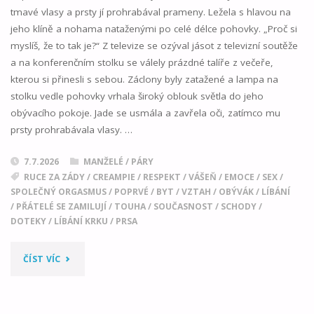
tmavé vlasy a prsty jí prohrabával prameny. Ležela s hlavou na
jeho klíně a nohama nataženými po celé délce pohovky. „Proč si
myslíš, že to tak je?“ Z televize se ozýval jásot z televizní soutěže
a na konferenčním stolku se válely prázdné talíře z večeře,
kterou si přinesli s sebou. Záclony byly zatažené a lampa na
stolku vedle pohovky vrhala široký oblouk světla do jeho
obývacího pokoje. Jade se usmála a zavřela oči, zatímco mu
prsty prohrabávala vlasy. …
7.7.2026
MANŽELÉ / PÁRY
RUCE ZA ZÁDY
/
CREAMPIE
/
RESPEKT
/
VÁŠEŇ
/
EMOCE
/
SEX
/
SPOLEČNÝ ORGASMUS
/
POPRVÉ
/
BYT
/
VZTAH
/
OBÝVÁK
/
LÍBÁNÍ
/
PŘÁTELÉ SE ZAMILUJÍ
/
TOUHA
/
SOUČASNOST
/
SCHODY
/
DOTEKY
/
LÍBÁNÍ KRKU
/
PRSA
"JEN
ČÍST VÍC
JEDEN
POLIBEK"