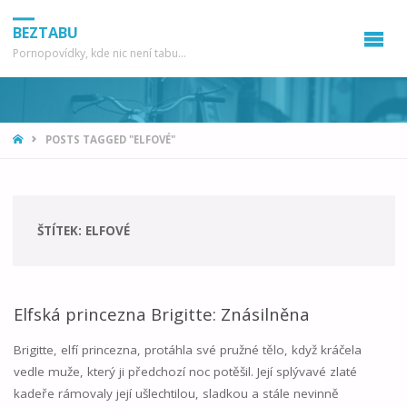
BEZTABU
Pornopovídky, kde nic není tabu...
HOME
POSTS TAGGED "ELFOVÉ"
ŠTÍTEK:
ELFOVÉ
Elfská princezna Brigitte: Znásilněna
Brigitte, elfí princezna, protáhla své pružné tělo, když kráčela
vedle muže, který ji předchozí noc potěšil. Její splývavé zlaté
kadeře rámovaly její ušlechtilou, sladkou a stále nevinně