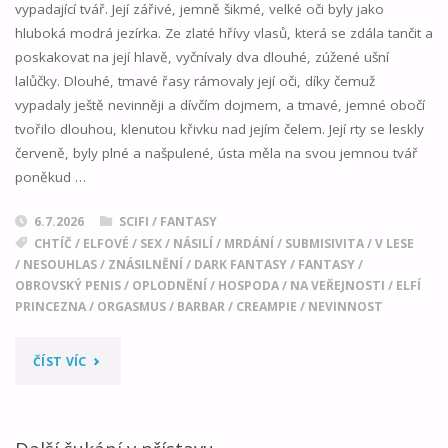
vypadající tvář. Její zářivé, jemně šikmé, velké oči byly jako
hluboká modrá jezírka. Ze zlaté hřívy vlasů, která se zdála tančit a
poskakovat na její hlavě, vyčnívaly dva dlouhé, zúžené ušní
lalůčky. Dlouhé, tmavé řasy rámovaly její oči, díky čemuž
vypadaly ještě nevinněji a dívčím dojmem, a tmavé, jemné obočí
tvořilo dlouhou, klenutou křivku nad jejím čelem. Její rty se leskly
červeně, byly plné a našpulené, ústa měla na svou jemnou tvář
poněkud …
6.7.2026
SCIFI / FANTASY
CHTÍČ
/
ELFOVÉ
/
SEX
/
NÁSILÍ
/
MRDÁNÍ
/
SUBMISIVITA
/
V LESE
/
NESOUHLAS
/
ZNÁSILNĚNÍ
/
DARK FANTASY
/
FANTASY
/
OBROVSKÝ PENIS
/
OPLODNĚNÍ
/
HOSPODA
/
NA VEŘEJNOSTI
/
ELFÍ
PRINCEZNA
/
ORGASMUS
/
BARBAR
/
CREAMPIE
/
NEVINNOST
"ELFSKÁ
ČÍST VÍC
PRINCEZNA
BRIGITTE:
Další šukání v přístavu