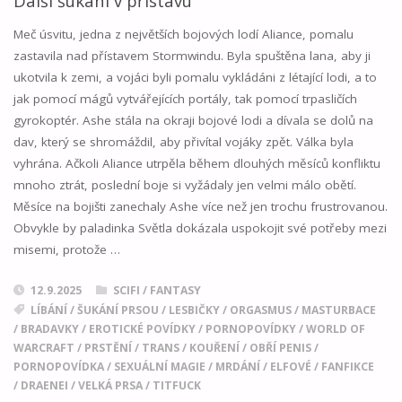
ZNÁSILNĚNA"
Meč úsvitu, jedna z největších bojových lodí Aliance, pomalu
zastavila nad přístavem Stormwindu. Byla spuštěna lana, aby ji
ukotvila k zemi, a vojáci byli pomalu vykládáni z létající lodi, a to
jak pomocí mágů vytvářejících portály, tak pomocí trpasličích
gyrokoptér. Ashe stála na okraji bojové lodi a dívala se dolů na
dav, který se shromáždil, aby přivítal vojáky zpět. Válka byla
vyhrána. Ačkoli Aliance utrpěla během dlouhých měsíců konfliktu
mnoho ztrát, poslední boje si vyžádaly jen velmi málo obětí.
Měsíce na bojišti zanechaly Ashe více než jen trochu frustrovanou.
Obvykle by paladinka Světla dokázala uspokojit své potřeby mezi
misemi, protože …
12.9.2025
SCIFI / FANTASY
LÍBÁNÍ
/
ŠUKÁNÍ PRSOU
/
LESBIČKY
/
ORGASMUS
/
MASTURBACE
/
BRADAVKY
/
EROTICKÉ POVÍDKY
/
PORNOPOVÍDKY
/
WORLD OF
WARCRAFT
/
PRSTĚNÍ
/
TRANS
/
KOUŘENÍ
/
OBŘÍ PENIS
/
PORNOPOVÍDKA
/
SEXUÁLNÍ MAGIE
/
MRDÁNÍ
/
ELFOVÉ
/
FANFIKCE
/
DRAENEI
/
VELKÁ PRSA
/
TITFUCK