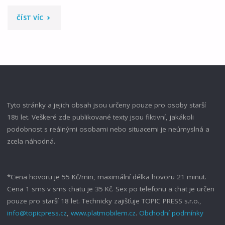
"DALŠÍ
ČÍST VÍC
ŠUKÁNÍ
V
PŘÍSTAVU"
Tyto stránky a jejich obsah jsou určeny pouze pro osoby starší
18ti let. Veškeré zde publikované texty jsou fiktivní, jakákoli
podobnost s reálnými osobami nebo situacemi je neúmyslná a
zcela náhodná.
*Cena hovoru je 55 Kč/min, maximální délka hovoru 21 minut.
Cena 1 sms v sms chatu je 35 Kč. Sex po telefonu a chat je určen
pouze pro starší 18 let. Technicky zajišťuje TOPIC PRESS s.r.o.,
info@topicpress.cz
,
www.platmobilem.cz
.
Obchodní podmínky