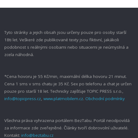
STÁVÁ
ZAJÍMAVÝM"
Tyto stránky a jejich obsah jsou určeny pouze pro osoby starší
18ti let. Veškeré zde publikované texty jsou fiktivní, jakákoli
podobnost s reálnými osobami nebo situacemi je neúmyslná a
zcela náhodná.
*Cena hovoru je 55 Kč/min, maximální délka hovoru 21 minut.
Cena 1 sms v sms chatu je 35 Kč. Sex po telefonu a chat je určen
pouze pro starší 18 let. Technicky zajišťuje TOPIC PRESS s.r.o.,
info@topicpress.cz
,
www.platmobilem.cz
.
Obchodní podmínky
Všechna práva vyhrazena portálem BezTabu. Portál neodpovídá
za informace zde zveřejněné. Články tvoří dobrovolní uživatelé.
Kontakt:
info@beztabu.cz