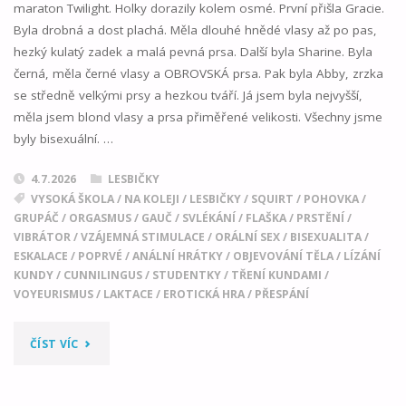
maraton Twilight. Holky dorazily kolem osmé. První přišla Gracie.
Byla drobná a dost plachá. Měla dlouhé hnědé vlasy až po pas,
hezký kulatý zadek a malá pevná prsa. Další byla Sharine. Byla
černá, měla černé vlasy a OBROVSKÁ prsa. Pak byla Abby, zrzka
se středně velkými prsy a hezkou tváří. Já jsem byla nejvyšší,
měla jsem blond vlasy a prsa přiměřené velikosti. Všechny jsme
byly bisexuální. …
4.7.2026
LESBIČKY
VYSOKÁ ŠKOLA
/
NA KOLEJI
/
LESBIČKY
/
SQUIRT
/
POHOVKA
/
GRUPÁČ
/
ORGASMUS
/
GAUČ
/
SVLÉKÁNÍ
/
FLAŠKA
/
PRSTĚNÍ
/
VIBRÁTOR
/
VZÁJEMNÁ STIMULACE
/
ORÁLNÍ SEX
/
BISEXUALITA
/
ESKALACE
/
POPRVÉ
/
ANÁLNÍ HRÁTKY
/
OBJEVOVÁNÍ TĚLA
/
LÍZÁNÍ
KUNDY
/
CUNNILINGUS
/
STUDENTKY
/
TŘENÍ KUNDAMI
/
VOYEURISMUS
/
LAKTACE
/
EROTICKÁ HRA
/
PŘESPÁNÍ
"PŘENOCOVÁNÍ
ČÍST VÍC
SE