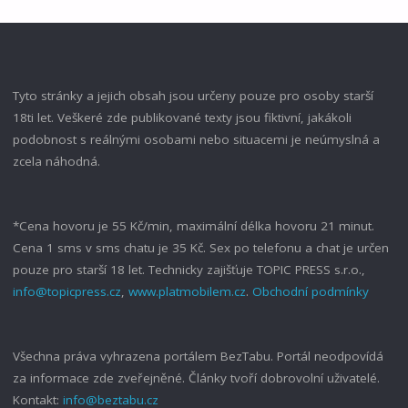
Tyto stránky a jejich obsah jsou určeny pouze pro osoby starší
18ti let. Veškeré zde publikované texty jsou fiktivní, jakákoli
podobnost s reálnými osobami nebo situacemi je neúmyslná a
zcela náhodná.
*Cena hovoru je 55 Kč/min, maximální délka hovoru 21 minut.
Cena 1 sms v sms chatu je 35 Kč. Sex po telefonu a chat je určen
pouze pro starší 18 let. Technicky zajišťuje TOPIC PRESS s.r.o.,
info@topicpress.cz
,
www.platmobilem.cz
.
Obchodní podmínky
Všechna práva vyhrazena portálem BezTabu. Portál neodpovídá
za informace zde zveřejněné. Články tvoří dobrovolní uživatelé.
Kontakt:
info@beztabu.cz