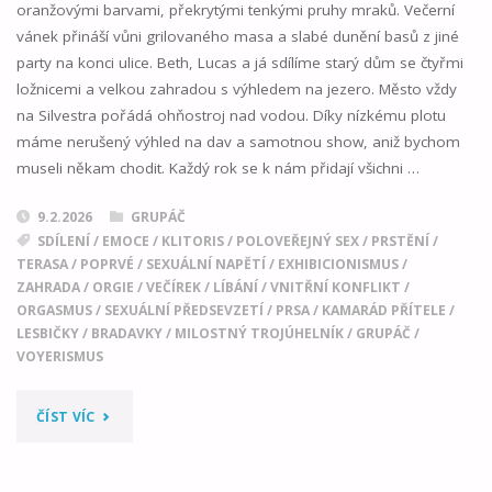
oranžovými barvami, překrytými tenkými pruhy mraků. Večerní
vánek přináší vůni grilovaného masa a slabé dunění basů z jiné
party na konci ulice. Beth, Lucas a já sdílíme starý dům se čtyřmi
ložnicemi a velkou zahradou s výhledem na jezero. Město vždy
na Silvestra pořádá ohňostroj nad vodou. Díky nízkému plotu
máme nerušený výhled na dav a samotnou show, aniž bychom
museli někam chodit. Každý rok se k nám přidají všichni …
9.2.2026
GRUPÁČ
SDÍLENÍ
/
EMOCE
/
KLITORIS
/
POLOVEŘEJNÝ SEX
/
PRSTĚNÍ
/
TERASA
/
POPRVÉ
/
SEXUÁLNÍ NAPĚTÍ
/
EXHIBICIONISMUS
/
ZAHRADA
/
ORGIE
/
VEČÍREK
/
LÍBÁNÍ
/
VNITŘNÍ KONFLIKT
/
ORGASMUS
/
SEXUÁLNÍ PŘEDSEVZETÍ
/
PRSA
/
KAMARÁD PŘÍTELE
/
LESBIČKY
/
BRADAVKY
/
MILOSTNÝ TROJÚHELNÍK
/
GRUPÁČ
/
VOYERISMUS
"PŘEDSEVZETÍ
ČÍST VÍC
01"