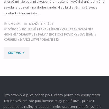
znervóznil, že byla překvapená a nadšená, když jí druhý den ráno
zavolal a pozval ji na druhé rande. Hladila dlaněmi své světle
modré květinové šaty …
5.9.2025
MANŽELÉ / PÁRY
VÝROČÍ
/
KOUŘENÍ PTÁKA
/
LÍBÁNÍ
/
VARLATA
/
SVÁDĚNÍ
/
HONĚNÍ
/
ORGASMUS
/
PÁRY
/
EROTICKÉ POVÍDKY
/
SVLÉKÁNÍ
/
KOUŘENÍ
/
MANŽELSTVÍ
/
ORÁLNÍ SEX
"ŠŤASTNÉ
ČÍST VÍC
VÝROČÍ"
Tyto stránky a jejich obsah jsou určeny pouze pro osoby starší
18ti let. Veškeré zde publikované texty jsou fiktivní, jakákoli
podobnost s reálnými osobami nebo situacemi je neúmyslná a