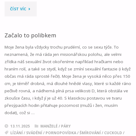
"SISSY
ČÍST VÍC
SMĚNA
01"
Začalo to polibkem
Moje žena byla vždycky trochu prudérní, co se sexu týče. To
neznamená, že má ráda jen misionářskou polohu, ale velmi
zřídka náš sexuální život okořeníme například hračkami nebo
hraním rolí, a také se stydí, když se zmíní sexuální fantazie (i když
občas má ráda sprosté řeči!). Moje žena je vysoká něco přes 150
cm, je téměř drobná, má dlouhé hnědé vlasy, které si každé ráno
pečlivě rovná, a nádherná plná prsa velikosti D, která obstála ve
zkoušce času, i když jí je už 40. S klasickou postavou ve tvaru
přesýpacích hodin přitahuje pozornost (mužů i žen, musím
dodat), což si …
13.11.2025
MANŽELÉ / PÁRY
LÍZÁNÍ
/
SVÁDĚNÍ
/
PORNOPOVÍDKA
/
ŠMÍROVÁNÍ
/
CUCKOLD
/