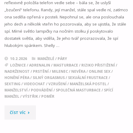
reflexivně položila telefon vedle sebe – bála se, že uslyší
„bzučení“ telefonu. Randy, její manžel, stále spal vedle ní, zatímco
ona seděla opřená v posteli. Nepohnul se, ale ona poslouchala
jeho dech a několik vteřin ho pozorovala, aby se ujistila, že stále
spí. Mírné světlo lampičky na nočním stolku jí poskytovalo
dostatek světla, aby viděla, že jeho tvář prozrazovala, že spí
hlubokým spánkem. Shelly …
10.2.2026
MANŽELÉ / PÁRY
LOŽNICE
/
ADRENALIN
/
MASTURBACE
/
RIZIKO PŘISTIŽENÍ
/
NADRŽENOST
/
PRSTĚNÍ
/
MILENEC
/
NEVĚRA
/
ONLINE SEX
/
HONĚNÍ PÉRA
/
SILNÝ ORGASMUS
/
SEXUÁLNÍ FRUSTRACE
/
SEXTING
/
VIDEOCHAT
/
VZRUŠENÍ
/
MANŽELSKÁ POSTEL
/
MANŽELSTVÍ
/
PODVÁDĚNÍ
/
SPOLEČNÁ MASTURBACE
/
SPÍCÍ
MANŽEL
/
VÝSTŘIK
/
POMĚR
"HRANÍ
ČÍST VÍC
VEDLE