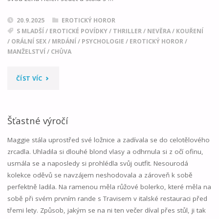
20.9.2025
EROTICKÝ HOROR
S MLADŠÍ
/
EROTICKÉ POVÍDKY
/
THRILLER
/
NEVĚRA
/
KOUŘENÍ
/
ORÁLNÍ SEX
/
MRDÁNÍ
/
PSYCHOLOGIE
/
EROTICKÝ HOROR
/
MANŽELSTVÍ
/
CHŮVA
"ANGELICA"
ČÍST VÍC
Šťastné výročí
Maggie stála uprostřed své ložnice a zadívala se do celotělového
zrcadla. Uhladila si dlouhé blond vlasy a odhrnula si z očí ofinu,
usmála se a naposledy si prohlédla svůj outfit. Nesourodá
kolekce oděvů se navzájem neshodovala a zároveň k sobě
perfektně ladila. Na ramenou měla růžové bolerko, které měla na
sobě při svém prvním rande s Travisem v italské restauraci před
třemi lety. Způsob, jakým se na ni ten večer díval přes stůl, ji tak