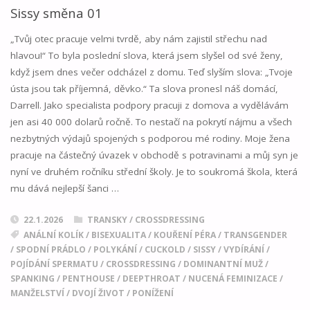
MANŽELA"
Sissy směna 01
„Tvůj otec pracuje velmi tvrdě, aby nám zajistil střechu nad
hlavou!“ To byla poslední slova, která jsem slyšel od své ženy,
když jsem dnes večer odcházel z domu. Teď slyším slova: „Tvoje
ústa jsou tak příjemná, děvko.“ Ta slova pronesl náš domácí,
Darrell. Jako specialista podpory pracuji z domova a vydělávám
jen asi 40 000 dolarů ročně. To nestačí na pokrytí nájmu a všech
nezbytných výdajů spojených s podporou mé rodiny. Moje žena
pracuje na částečný úvazek v obchodě s potravinami a můj syn je
nyní ve druhém ročníku střední školy. Je to soukromá škola, která
mu dává nejlepší šanci …
22.1.2026
TRANSKY / CROSSDRESSING
ANÁLNÍ KOLÍK
/
BISEXUALITA
/
KOUŘENÍ PÉRA
/
TRANSGENDER
/
SPODNÍ PRÁDLO
/
POLYKÁNÍ
/
CUCKOLD
/
SISSY
/
VYDÍRÁNÍ
/
POJÍDÁNÍ SPERMATU
/
CROSSDRESSING
/
DOMINANTNÍ MUŽ
/
SPANKING
/
PENTHOUSE
/
DEEPTHROAT
/
NUCENÁ FEMINIZACE
/
MANŽELSTVÍ
/
DVOJÍ ŽIVOT
/
PONÍŽENÍ