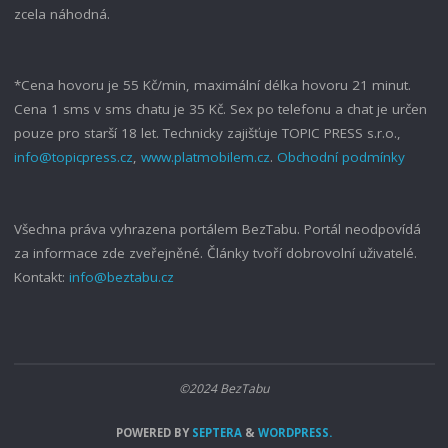
zcela náhodná.
*Cena hovoru je 55 Kč/min, maximální délka hovoru 21 minut.
Cena 1 sms v sms chatu je 35 Kč. Sex po telefonu a chat je určen
pouze pro starší 18 let. Technicky zajišťuje TOPIC PRESS s.r.o.,
info@topicpress.cz
,
www.platmobilem.cz
.
Obchodní podmínky
Všechna práva vyhrazena portálem BezTabu. Portál neodpovídá
za informace zde zveřejněné. Články tvoří dobrovolní uživatelé.
Kontakt:
info@beztabu.cz
©2024 BezTabu
POWERED BY
SEPTERA
&
WORDPRESS.