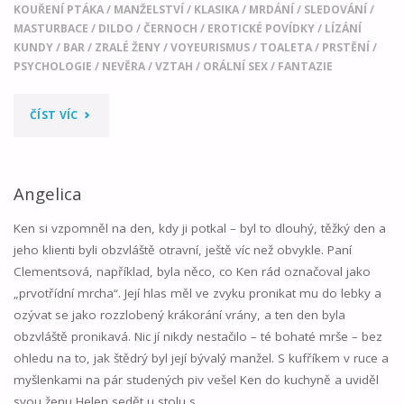
KOUŘENÍ PTÁKA
/
MANŽELSTVÍ
/
KLASIKA
/
MRDÁNÍ
/
SLEDOVÁNÍ
/
MASTURBACE
/
DILDO
/
ČERNOCH
/
EROTICKÉ POVÍDKY
/
LÍZÁNÍ
KUNDY
/
BAR
/
ZRALÉ ŽENY
/
VOYEURISMUS
/
TOALETA
/
PRSTĚNÍ
/
PSYCHOLOGIE
/
NEVĚRA
/
VZTAH
/
ORÁLNÍ SEX
/
FANTAZIE
"ZAČALO
ČÍST VÍC
TO
POLIBKEM"
Angelica
Ken si vzpomněl na den, kdy ji potkal – byl to dlouhý, těžký den a
jeho klienti byli obzvláště otravní, ještě víc než obvykle. Paní
Clementsová, například, byla něco, co Ken rád označoval jako
„prvotřídní mrcha“. Její hlas měl ve zvyku pronikat mu do lebky a
ozývat se jako rozzlobený krákorání vrány, a ten den byla
obzvláště pronikavá. Nic jí nikdy nestačilo – té bohaté mrše – bez
ohledu na to, jak štědrý byl její bývalý manžel. S kufříkem v ruce a
myšlenkami na pár studených piv vešel Ken do kuchyně a uviděl
svou ženu Helen sedět u stolu s …