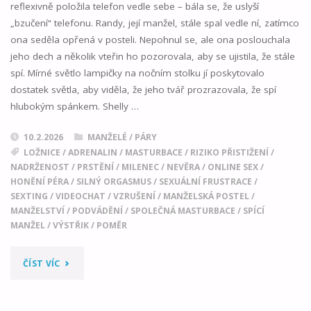
reflexivně položila telefon vedle sebe – bála se, že uslyší
„bzučení“ telefonu. Randy, její manžel, stále spal vedle ní, zatímco
ona seděla opřená v posteli. Nepohnul se, ale ona poslouchala
jeho dech a několik vteřin ho pozorovala, aby se ujistila, že stále
spí. Mírné světlo lampičky na nočním stolku jí poskytovalo
dostatek světla, aby viděla, že jeho tvář prozrazovala, že spí
hlubokým spánkem. Shelly …
10.2.2026
MANŽELÉ / PÁRY
LOŽNICE
/
ADRENALIN
/
MASTURBACE
/
RIZIKO PŘISTIŽENÍ
/
NADRŽENOST
/
PRSTĚNÍ
/
MILENEC
/
NEVĚRA
/
ONLINE SEX
/
HONĚNÍ PÉRA
/
SILNÝ ORGASMUS
/
SEXUÁLNÍ FRUSTRACE
/
SEXTING
/
VIDEOCHAT
/
VZRUŠENÍ
/
MANŽELSKÁ POSTEL
/
MANŽELSTVÍ
/
PODVÁDĚNÍ
/
SPOLEČNÁ MASTURBACE
/
SPÍCÍ
MANŽEL
/
VÝSTŘIK
/
POMĚR
"HRANÍ
ČÍST VÍC
VEDLE