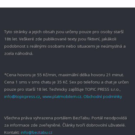
MANŽELA"
Tyto stránky a jejich obsah jsou určeny pouze pro osoby starší
18ti let. Veškeré zde publikované texty jsou fiktivní, jakákoli
podobnost s reálnými osobami nebo situacemi je neúmyslná a
zcela náhodná.
*Cena hovoru je 55 Kč/min, maximální délka hovoru 21 minut.
Cena 1 sms v sms chatu je 35 Kč. Sex po telefonu a chat je určen
pouze pro starší 18 let. Technicky zajišťuje TOPIC PRESS s.r.o.,
info@topicpress.cz
,
www.platmobilem.cz
.
Obchodní podmínky
Všechna práva vyhrazena portálem BezTabu. Portál neodpovídá
za informace zde zveřejněné. Články tvoří dobrovolní uživatelé.
Kontakt:
info@beztabu.cz