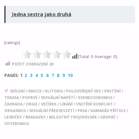
Jedna sestra jako druhá
[ratings]
[Total:
0
Average:
0
]
POČET ZOBRAZENÍ
28
PAGES:
1
2
3
4
5
6
7
8
9
10
SDÍLENÍ
/
EMOCE
/
KLITORIS
/
POLOVEŘEJNÝ SEX
/
PRSTĚNÍ
/
TERASA
/
POPRVÉ
/
SEXUÁLNÍ NAPĚTÍ
/
EXHIBICIONISMUS
/
ZAHRADA
/
ORGIE
/
VEČÍREK
/
LÍBÁNÍ
/
VNITŘNÍ KONFLIKT
/
ORGASMUS
/
SEXUÁLNÍ PŘEDSEVZETÍ
/
PRSA
/
KAMARÁD PŘÍTELE
/
LESBIČKY
/
BRADAVKY
/
MILOSTNÝ TROJÚHELNÍK
/
GRUPÁČ
/
VOYERISMUS