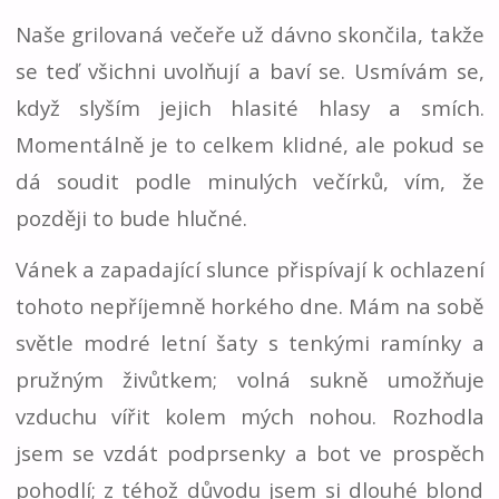
Naše grilovaná večeře už dávno skončila, takže
se teď všichni uvolňují a baví se. Usmívám se,
když slyším jejich hlasité hlasy a smích.
Momentálně je to celkem klidné, ale pokud se
dá soudit podle minulých večírků, vím, že
později to bude hlučné.
Vánek a zapadající slunce přispívají k ochlazení
tohoto nepříjemně horkého dne. Mám na sobě
světle modré letní šaty s tenkými ramínky a
pružným živůtkem; volná sukně umožňuje
vzduchu vířit kolem mých nohou. Rozhodla
jsem se vzdát podprsenky a bot ve prospěch
pohodlí; z téhož důvodu jsem si dlouhé blond