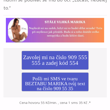
to.“
Zavolej mi na číslo 909 555
555 a zadej kód 554
Pošli mi SMS ve tvaru
BEZTABU MARIKA tvůj text
na číslo 909 55 35
Cena hovoru 55 Kč/min. , cena 1 sms 35 Kč .*