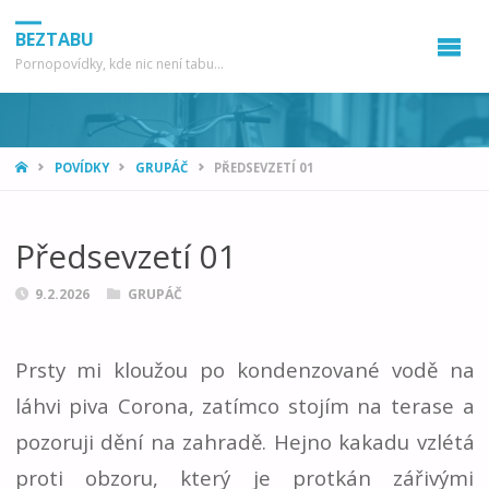
BEZTABU
Pornopovídky, kde nic není tabu...
HOME
POVÍDKY
GRUPÁČ
PŘEDSEVZETÍ 01
Předsevzetí 01
9.2.2026
GRUPÁČ
Prsty mi kloužou po kondenzované vodě na
láhvi piva Corona, zatímco stojím na terase a
pozoruji dění na zahradě. Hejno kakadu vzlétá
proti obzoru, který je protkán zářivými