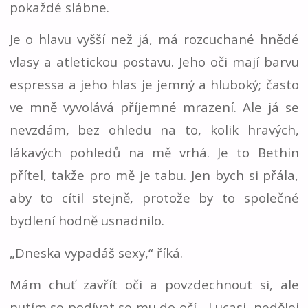
pokaždé slábne.
Je o hlavu vyšší než já, má rozcuchané hnědé
vlasy a atletickou postavu. Jeho oči mají barvu
espressa a jeho hlas je jemný a hluboký; často
ve mně vyvolává příjemné mrazení. Ale já se
nevzdám, bez ohledu na to, kolik hravých,
lákavých pohledů na mě vrhá. Je to Bethin
přítel, takže pro mě je tabu. Jen bych si přála,
aby to cítil stejně, protože by to společné
bydlení hodně usnadnilo.
„Dneska vypadáš sexy,“ říká.
Mám chuť zavřít oči a povzdechnout si, ale
nutím se podívat se mu do očí. „Lucasi, nedělej