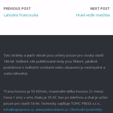
PREVIOUS POST
NEXT POST
Lahodná Francouzka
Hraní vedle manžela
Tyto stránky a jejich obsah jsou určeny pouze pro osoby starší
18ti let. Veškeré zde publikované texty jsou fiktivní, jakákoli
podobnost s reálnými osobami nebo situacemi je neúmyslná a
zcela náhodná.
*Cena hovoru je 55 Kč/min, maximální délka hovoru 21 minut.
Cena 1 sms v sms chatu je 35 Kč. Sex po telefonu a chat je určen
pouze pro starší 18 let. Technicky zajišťuje TOPIC PRESS s.r.o.,
info@topicpress.cz
,
www.platmobilem.cz
.
Obchodní podmínky