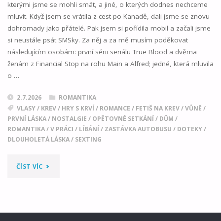
kterými jsme se mohli smát, a jiné, o kterých dodnes nechceme
mluvit. Když jsem se vrátila z cest po Kanadě, dali jsme se znovu
dohromady jako přátelé. Pak jsem si pořídila mobil a začali jsme
si neustále psát SMSky. Za něj a za mě musím poděkovat
následujícím osobám: první sérii seriálu True Blood a dvěma
ženám z Financial Stop na rohu Main a Alfred; jedné, která mluvila
o …
2.7.2026
ROMANTIKA
VLASY
/
KREV
/
HRY S KRVÍ
/
ROMANCE
/
FETIŠ NA KREV
/
VŮNĚ
/
PRVNÍ LÁSKA
/
NOSTALGIE
/
OPĚTOVNÉ SETKÁNÍ
/
DŮM
/
ROMANTIKA
/
V PRÁCI
/
LÍBÁNÍ
/
ZASTÁVKA AUTOBUSU
/
DOTEKY
/
DLOUHOLETÁ LÁSKA
/
SEXTING
"BÝVALO
ČÍST VÍC
TO
DOBRÉ