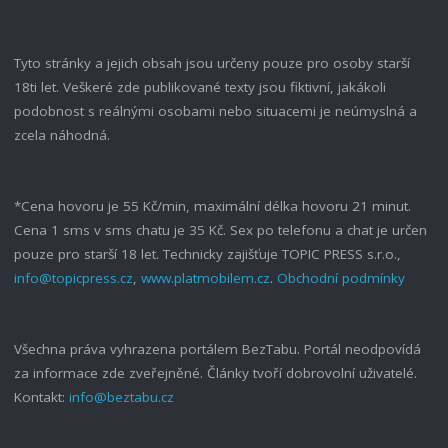
01"
Tyto stránky a jejich obsah jsou určeny pouze pro osoby starší
18ti let. Veškeré zde publikované texty jsou fiktivní, jakákoli
podobnost s reálnými osobami nebo situacemi je neúmyslná a
zcela náhodná.
*Cena hovoru je 55 Kč/min, maximální délka hovoru 21 minut.
Cena 1 sms v sms chatu je 35 Kč. Sex po telefonu a chat je určen
pouze pro starší 18 let. Technicky zajišťuje TOPIC PRESS s.r.o.,
info@topicpress.cz
,
www.platmobilem.cz
.
Obchodní podmínky
Všechna práva vyhrazena portálem BezTabu. Portál neodpovídá
za informace zde zveřejněné. Články tvoří dobrovolní uživatelé.
Kontakt:
info@beztabu.cz