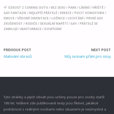
ÚZKOST Z COMING OUTU
/
BEZ SEXU
/
PARK
/
LÍBÁNÍ
/
HŘIŠTĚ
/
GAY FANTAZIE
/
NEJLEPŠÍ PŘÁTELÉ
/
EREKCE
/
POCIT HOMOFOBIE
/
EMOCE
/
VĚDOMÍ ORIENTACE
/
LOŽNICE
/
LECHTÁNÍ
/
PRVNÍ GAY
ZKUŠENOST
/
RODIČE
/
SEXUÁLNÍ NAPĚTÍ
/
GAY
/
PŘÁTELÉ SE
ZAMILUJÍ
/
MASTURBACE
/
DOSPÍVÁNÍ
PREVIOUS POST
NEXT POST
Malování obrazů
Můj seznam přání pro sissy
Tyto stránky a jejich obsah jsou určeny pouze pro osoby starší
18ti let. Veškeré zde publikované texty jsou fiktivní, jakákoli
podobnost s reálnými osobami nebo situacemi je neúmyslná a