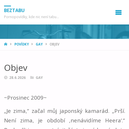
BEZTABU
Pornopovídky, kde nic není tabu...
HOME
POVÍDKY
GAY
OBJEV
Objev
28.6.2026
GAY
~Prosinec 2009~
„Je zima,“ začal můj japonský kamarád. „Prší.
Není zima, je období ‚nenávidíme Heera‘.“