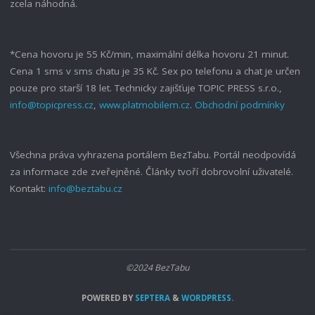
zcela náhodná.
*Cena hovoru je 55 Kč/min, maximální délka hovoru 21 minut.
Cena 1 sms v sms chatu je 35 Kč. Sex po telefonu a chat je určen
pouze pro starší 18 let. Technicky zajišťuje TOPIC PRESS s.r.o.,
info@topicpress.cz
,
www.platmobilem.cz
.
Obchodní podmínky
Všechna práva vyhrazena portálem BezTabu. Portál neodpovídá
za informace zde zveřejněné. Články tvoří dobrovolní uživatelé.
Kontakt:
info@beztabu.cz
©2024 BezTabu
POWERED BY
SEPTERA
&
WORDPRESS.