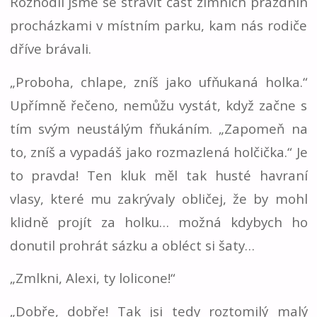
Rozhodli jsme se strávit část zimních prázdnin
procházkami v místním parku, kam nás rodiče
dříve brávali.
„Proboha, chlape, zníš jako ufňukaná holka.“
Upřímně řečeno, nemůžu vystát, když začne s
tím svým neustálým fňukáním. „Zapomeň na
to, zníš a vypadáš jako rozmazlená holčička.“ Je
to pravda! Ten kluk měl tak husté havraní
vlasy, které mu zakrývaly obličej, že by mohl
klidně projít za holku… možná kdybych ho
donutil prohrát sázku a obléct si šaty…
„Zmlkni, Alexi, ty lolicone!“
„Dobře, dobře! Tak jsi tedy roztomilý malý