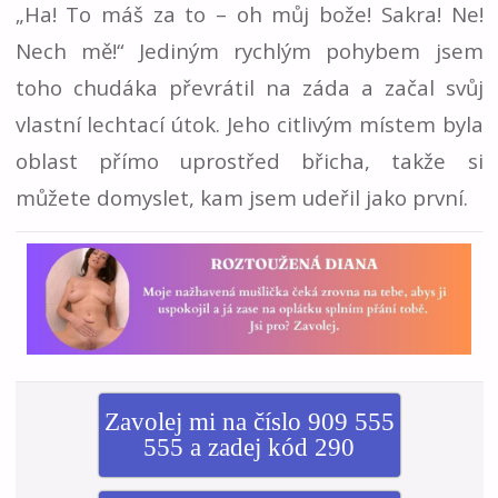
„Ha! To máš za to – oh můj bože! Sakra! Ne!
Nech mě!“ Jediným rychlým pohybem jsem
toho chudáka převrátil na záda a začal svůj
vlastní lechtací útok. Jeho citlivým místem byla
oblast přímo uprostřed břicha, takže si
můžete domyslet, kam jsem udeřil jako první.
Zavolej mi na číslo 909 555
555 a zadej kód 290