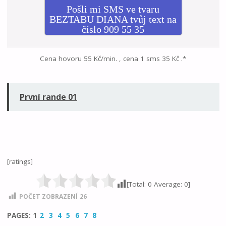
Pošli mi SMS ve tvaru
BEZTABU DIANA tvůj text na
číslo 909 55 35
Cena hovoru 55 Kč/min. , cena 1 sms 35 Kč .*
První rande 01
[ratings]
[Total:
0
Average:
0
]
POČET ZOBRAZENÍ
26
PAGES:
1
2
3
4
5
6
7
8