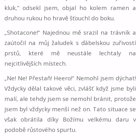
kluk,“ odsekl jsem, objal ho kolem ramen a
druhou rukou ho hravě šťouchl do boku.
„Shotacone!“ Najednou mě srazil na trávník a
zaútočil na můj žaludek s ďábelskou zuřivostí
prstů, které mě neustále lechtaly na
nejcitlivějších místech.
„Ne! Ne! Přestaň! Heero!“ Nemohl jsem dýchat!
Vždycky dělal takové věci, zvlášť když jsme byli
malí, ale tehdy jsem se nemohl bránit, protože
jsem byl vždycky menší než on. Tato situace se
však obrátila díky Božímu velkému daru v
podobě růstového spurtu.