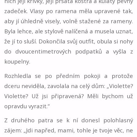
nich její křivky, její prsatá kostra a kulatý pevný
zadeček. Vlasy po ramena měla upravené tak,
aby jí úhledně visely, volně stažené za rameny.
Byla lehce, ale stylově nalíčená a musela uznat,
že jí to sluší. Dokončila svůj outfit, obula si nohy
do dvoucentimetrových podpatků a vyšla z
koupelny.
Rozhledla se po předním pokoji a protože
dceru neviděla, zavolala na celý dům: „Violette?
Violette? Už jsi připravená? Měli bychom už
opravdu vyrazit.“
Z druhého patra se k ní donesl polohlasný
zájem: „Jdi napřed, mami, tohle je tvoje věc, ne