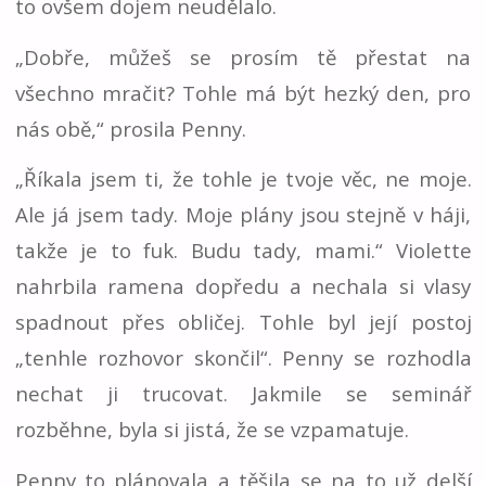
to ovšem dojem neudělalo.
„Dobře, můžeš se prosím tě přestat na
všechno mračit? Tohle má být hezký den, pro
nás obě,“ prosila Penny.
„Říkala jsem ti, že tohle je tvoje věc, ne moje.
Ale já jsem tady. Moje plány jsou stejně v háji,
takže je to fuk. Budu tady, mami.“ Violette
nahrbila ramena dopředu a nechala si vlasy
spadnout přes obličej. Tohle byl její postoj
„tenhle rozhovor skončil“. Penny se rozhodla
nechat ji trucovat. Jakmile se seminář
rozběhne, byla si jistá, že se vzpamatuje.
Penny to plánovala a těšila se na to už delší