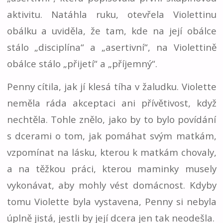
aktivitu. Natáhla ruku, otevřela Violettinu
obálku a uviděla, že tam, kde na její obálce
stálo „disciplína“ a „asertivní“, na Violettině
obálce stálo „přijetí“ a „příjemný“.
Penny cítila, jak jí klesá tíha v žaludku. Violette
neměla ráda akceptaci ani přívětivost, když
nechtěla. Tohle znělo, jako by to bylo povídání
s dcerami o tom, jak pomáhat svým matkám,
vzpomínat na lásku, kterou k matkám chovaly,
a na těžkou práci, kterou maminky musely
vykonávat, aby mohly vést domácnost. Kdyby
tomu Violette byla vystavena, Penny si nebyla
úplně jistá, jestli by její dcera jen tak neodešla.