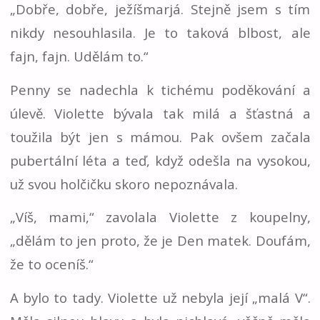
„Dobře, dobře, ježíšmarjá. Stejně jsem s tím
nikdy nesouhlasila. Je to taková blbost, ale
fajn, fajn. Udělám to.“
Penny se nadechla k tichému poděkování a
úlevě. Violette bývala tak milá a šťastná a
toužila být jen s mámou. Pak ovšem začala
pubertální léta a teď, když odešla na vysokou,
už svou holčičku skoro nepoznávala.
„Víš, mami,“ zavolala Violette z koupelny,
„dělám to jen proto, že je Den matek. Doufám,
že to oceníš.“
A bylo to tady. Violette už nebyla její „malá V“.