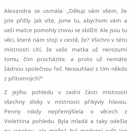
Alexandra se usmála: „Děkuji vám všem, že
jste přišly. Jak víte, jsme tu, abychom vám a
vaší matce pomohly znovu se sblížit. Ale jsou tu
věci, které nám stojí v cestě, že? Všichni v této
místnosti cítí, že vaše matka už nerozumí
tomu, čím procházíte, a proto už nemáte
žádnou společnou řeč. Nesouhlasí s tím někdo
z přítomných?“
Z jejího pohledu v zadní části místnosti
všechny dívky v místnosti přikývly hlavou.
Penny nikdy nepřemýšlela o věcech z
Violettina pohledu. Byla mladá a taky odešla
na vysokou, ale možná byl moderní svět jen