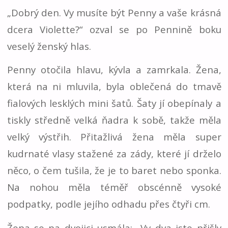
„Dobrý den. Vy musíte být Penny a vaše krásná
dcera Violette?“ ozval se po Pennině boku
veselý ženský hlas.
Penny otočila hlavu, kývla a zamrkala. Žena,
která na ni mluvila, byla oblečená do tmavě
fialových lesklých mini šatů. Šaty jí obepínaly a
tiskly středně velká ňadra k sobě, takže měla
velký výstřih. Přitažlivá žena měla super
kudrnaté vlasy stažené za zády, které jí drželo
něco, o čem tušila, že je to baret nebo sponka.
Na nohou měla téměř obscénně vysoké
podpatky, podle jejího odhadu přes čtyři cm.
Žena se na dvojici usmála: „Vy dva jste přišly