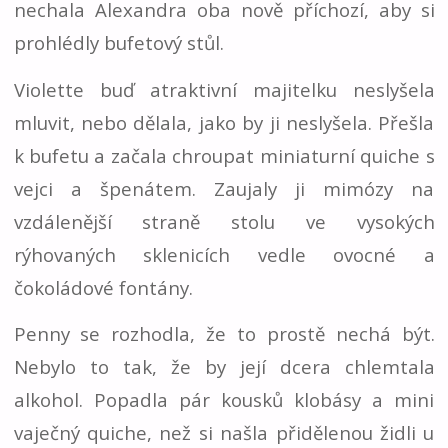
nechala Alexandra oba nově příchozí, aby si
prohlédly bufetový stůl.
Violette buď atraktivní majitelku neslyšela
mluvit, nebo dělala, jako by ji neslyšela. Přešla
k bufetu a začala chroupat miniaturní quiche s
vejci a špenátem. Zaujaly ji mimózy na
vzdálenější straně stolu ve vysokých
rýhovaných sklenicích vedle ovocné a
čokoládové fontány.
Penny se rozhodla, že to prostě nechá být.
Nebylo to tak, že by její dcera chlemtala
alkohol. Popadla pár kousků klobásy a mini
vaječný quiche, než si našla přidělenou židli u