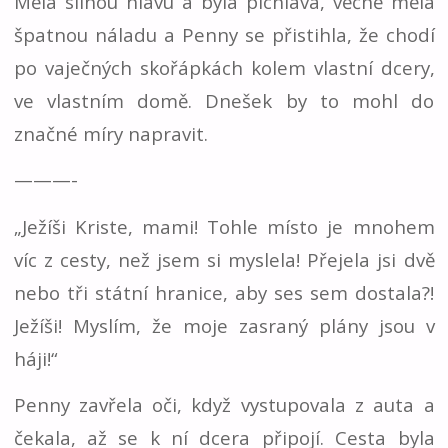
Měla silnou hlavu a byla pichlavá, věčně měla
špatnou náladu a Penny se přistihla, že chodí
po vaječných skořápkách kolem vlastní dcery,
ve vlastním domě. Dnešek by to mohl do
značné míry napravit.
———-
„Ježíši Kriste, mami! Tohle místo je mnohem
víc z cesty, než jsem si myslela! Přejela jsi dvě
nebo tři státní hranice, aby ses sem dostala?!
Ježíši! Myslím, že moje zasraný plány jsou v
háji!“
Penny zavřela oči, když vystupovala z auta a
čekala, až se k ní dcera připojí. Cesta byla