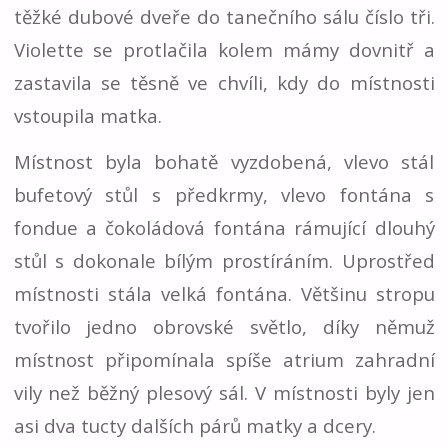
těžké dubové dveře do tanečního sálu číslo tři.
Violette se protlačila kolem mámy dovnitř a
zastavila se těsně ve chvíli, kdy do místnosti
vstoupila matka.
Místnost byla bohatě vyzdobená, vlevo stál
bufetový stůl s předkrmy, vlevo fontána s
fondue a čokoládová fontána rámující dlouhý
stůl s dokonale bílým prostíráním. Uprostřed
místnosti stála velká fontána. Většinu stropu
tvořilo jedno obrovské světlo, díky němuž
místnost připomínala spíše atrium zahradní
vily než běžný plesový sál. V místnosti byly jen
asi dva tucty dalších párů matky a dcery.