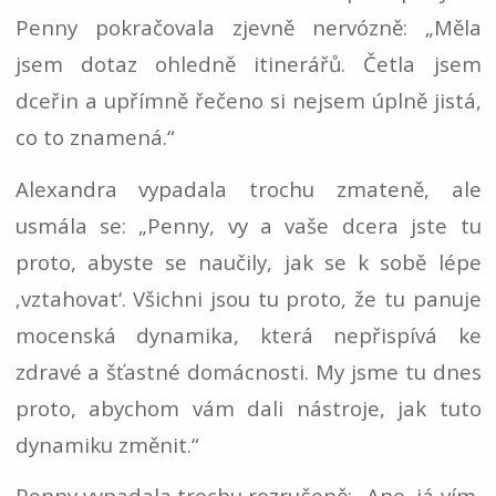
Penny pokračovala zjevně nervózně: „Měla
jsem dotaz ohledně itinerářů. Četla jsem
dceřin a upřímně řečeno si nejsem úplně jistá,
co to znamená.“
Alexandra vypadala trochu zmateně, ale
usmála se: „Penny, vy a vaše dcera jste tu
proto, abyste se naučily, jak se k sobě lépe
‚vztahovat‘. Všichni jsou tu proto, že tu panuje
mocenská dynamika, která nepřispívá ke
zdravé a šťastné domácnosti. My jsme tu dnes
proto, abychom vám dali nástroje, jak tuto
dynamiku změnit.“
Penny vypadala trochu rozrušeně: „Ano, já vím,