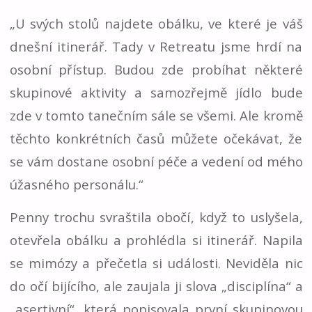
„U svých stolů najdete obálku, ve které je váš
dnešní itinerář. Tady v Retreatu jsme hrdí na
osobní přístup. Budou zde probíhat některé
skupinové aktivity a samozřejmě jídlo bude
zde v tomto tanečním sále se všemi. Ale kromě
těchto konkrétních časů můžete očekávat, že
se vám dostane osobní péče a vedení od mého
úžasného personálu.“
Penny trochu svraštila obočí, když to uslyšela,
otevřela obálku a prohlédla si itinerář. Napila
se mimózy a přečetla si události. Neviděla nic
do očí bijícího, ale zaujala ji slova „disciplína“ a
„asertivní“, která popisovala první skupinovou