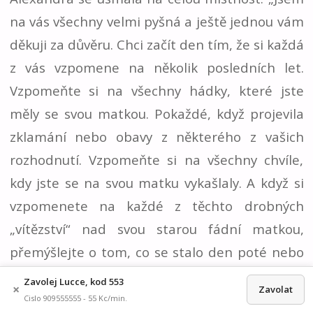
na vás všechny velmi pyšná a ještě jednou vám
děkuji za důvěru. Chci začít den tím, že si každá
z vás vzpomene na několik posledních let.
Vzpomeňte si na všechny hádky, které jste
měly se svou matkou. Pokaždé, když projevila
zklamání nebo obavy z některého z vašich
rozhodnutí. Vzpomeňte si na všechny chvíle,
kdy jste se na svou matku vykašlaly. A když si
vzpomenete na každé z těchto drobných
„vítězství“ nad svou starou fádní matkou,
přemýšlejte o tom, co se stalo den poté nebo
týden poté. Vzpomeňte si na všechny případy,
Zavolej Lucce, kod 553
×
Zavolat
kdy jste se s matkou pohádaly a jak se někdy
Cislo 909555555 - 55 Kc/min.