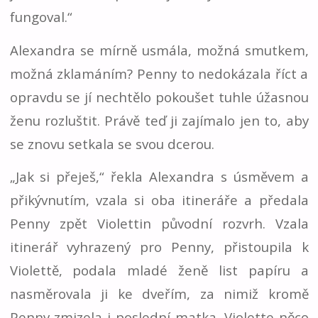
fungoval.“
Alexandra se mírně usmála, možná smutkem,
možná zklamáním? Penny to nedokázala říct a
opravdu se jí nechtělo pokoušet tuhle úžasnou
ženu rozluštit. Právě teď ji zajímalo jen to, aby
se znovu setkala se svou dcerou.
„Jak si přeješ,“ řekla Alexandra s úsměvem a
přikývnutím, vzala si oba itineráře a předala
Penny zpět Violettin původní rozvrh. Vzala
itinerář vyhrazený pro Penny, přistoupila k
Violettě, podala mladé ženě list papíru a
nasměrovala ji ke dveřím, za nimiž kromě
Penny zmizela i poslední matka. Violette něco