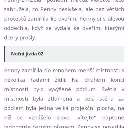
zabručela, co Penny neslyšela, ale bez větších
protestů zamířila ke dveřím. Penny si s úlevou
oddechla, když se vydala ke dveřím, kterými
dcery prošly.
Noční jízda 02
Penny zamířila do mnohem menší místnosti s
několika řadami židlí. Na druhém konci
místnosti bylo vyvýšené pódium. Světla v
místnosti byla ztlumená a celá stěna za
pódiem byla jedna velká projekční plocha, na
níž se vznášelo slovo „vítejte“ napsané
jednoduše černým písmem. Penny se posadila