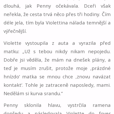
dlouhá, jak Penny očekávala. Dceři však
neřekla, že cesta trvá něco přes tři hodiny. Čím
déle jela, tím byla Violettina nálada temnější a
výřečnější.
Violette vystoupila z auta a vyrazila před
matku: „Už s tebou nikdy nikam nepojedu.
Dobře jsi věděla, že mám na dnešek plány, a
teď je musím zrušit, protože moje ‚prázdné
hnízdo‘ matka se mnou chce ‚znovu navázat
kontakt‘. Tohle je zatraceně naposledy, mami.
Nedělám si kurva srandu.“
Penny sklonila hlavu, vystrčila ramena
dopředu a následovala Violette do foyer