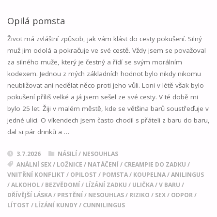
SESTERSTVU"
Opilá pomsta
Život má zvláštní způsob, jak vám klást do cesty pokušení. Silný
muž jim odolá a pokračuje ve své cestě. Vždy jsem se považoval
za silného muže, který je čestný a řídí se svým morálním
kodexem. Jednou z mých základních hodnot bylo nikdy nikomu
neubližovat ani nedělat něco proti jeho vůli. Loni v létě však bylo
pokušení příliš velké a já jsem sešel ze své cesty. V té době mi
bylo 25 let. Žiji v malém městě, kde se většina barů soustřeďuje v
jedné ulici. O víkendech jsem často chodil s přáteli z baru do baru,
dal si pár drinků a …
3.7.2026
NÁSILÍ / NESOUHLAS
ANÁLNÍ SEX
/
LOŽNICE
/
NATÁČENÍ
/
CREAMPIE DO ZADKU
/
VNITŘNÍ KONFLIKT
/
OPILOST
/
POMSTA
/
KOUPELNA
/
ANILINGUS
/
ALKOHOL
/
BEZVĚDOMÍ
/
LÍZÁNÍ ZADKU
/
ULIČKA
/
V BARU
/
DŘÍVĚJŠÍ LÁSKA
/
PRSTĚNÍ
/
NESOUHLAS
/
RIZIKO
/
SEX
/
ODPOR
/
LÍTOST
/
LÍZÁNÍ KUNDY
/
CUNNILINGUS