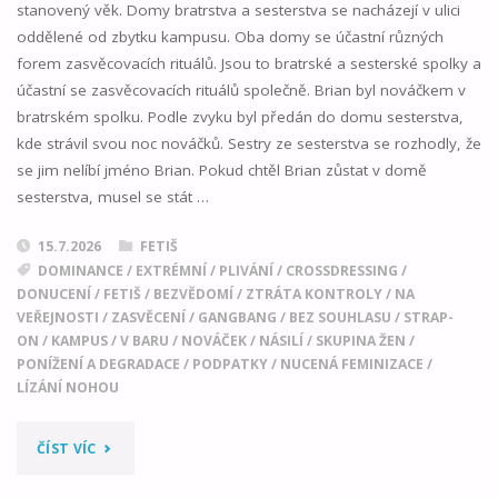
stanovený věk. Domy bratrstva a sesterstva se nacházejí v ulici
oddělené od zbytku kampusu. Oba domy se účastní různých
forem zasvěcovacích rituálů. Jsou to bratrské a sesterské spolky a
účastní se zasvěcovacích rituálů společně. Brian byl nováčkem v
bratrském spolku. Podle zvyku byl předán do domu sesterstva,
kde strávil svou noc nováčků. Sestry ze sesterstva se rozhodly, že
se jim nelíbí jméno Brian. Pokud chtěl Brian zůstat v domě
sesterstva, musel se stát …
15.7.2026
FETIŠ
DOMINANCE
/
EXTRÉMNÍ
/
PLIVÁNÍ
/
CROSSDRESSING
/
DONUCENÍ
/
FETIŠ
/
BEZVĚDOMÍ
/
ZTRÁTA KONTROLY
/
NA
VEŘEJNOSTI
/
ZASVĚCENÍ
/
GANGBANG
/
BEZ SOUHLASU
/
STRAP-
ON
/
KAMPUS
/
V BARU
/
NOVÁČEK
/
NÁSILÍ
/
SKUPINA ŽEN
/
PONÍŽENÍ A DEGRADACE
/
PODPATKY
/
NUCENÁ FEMINIZACE
/
LÍZÁNÍ NOHOU
"VÍTEJ
ČÍST VÍC
V