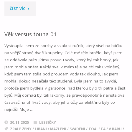
"OPILÁ
ČÍST VÍC
POMSTA"
Věk versus touha 01
Vystoupila jsem ze sprchy a vzala si ručník, který visel na háčku
na vnější straně dveří koupelny. Celé mé tělo brnělo, když jsem
se oddávala pulzujícímu proudu vody, který byl tak horký, jak
jsem mohla snést. Každý sval v mém těle se cítil tak uvolněný,
když jsem tam stála pod proudem vody tak dlouho, jak jsem
mohla, dokud nezačala téct studená. Byla jsem na to zvyklá,
protože jsem bydlela v garsonce, nad kterou bylo tři patra a šest
bytů. Můj domácí byl tak lakomý, že pravděpodobně nainstaloval
časovač na ohřívač vody, aby jeho účty za elektřinu byly co
nejnižší. Moje …
30.11.2025
LESBIČKY
ZRALÉ ŽENY
/
LÍBÁNÍ
/
MAZLENÍ
/
SVÁDĚNÍ
/
TOALETA
/
V BARU
/