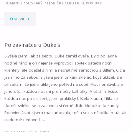
ROMANCE
/
SE STARŠÍ
/
LESBIČKY
/
EROTICKÉ POVÍDKY
"VĚK
ČÍST VÍC
VERSUS
TOUHA
Po zavíračce u Duke’s
01"
Slyšela jsem, jak za sebou Duke zamkl dveře. Bylo po jedné
hodině ráno a on nejenže vyprovodil zbytek páteční noční
klientely, ale odešel s nimi a nechal mě samotnou s Billem. Cítila
jsem ho za sebou. Slyšela jsem cinkání sklenic, když uklízel, ale
přísahám, že jsem cítila jeho pohled na sobě. Moc nemluvil, ale
jeho oči… každou noc mi promočily kalhotky. A už tři měsíce,
každou noc po uklízení, jsem prakticky běžela k autu, řítila se
domů, svlékla se a zasunula si černé dildo hluboko do kundy.
Polovinu života jsem masturbovala, měla sex s několika muži, ale
nikdo mě nedovedl …