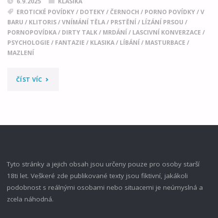
6.9.2025
KLASIKA
EROTICKÉ POVÍDKY
/
DOTEKY
/
ČERNOCH
/
PORNO POVÍDKY
/
V
BARU
/
KLITORIS
/
VNÍMÁNÍ TĚLA
/
PRSTĚNÍ
/
LÍZÁNÍ PRSOU
/
PORNOPOVÍDKA
/
DIRTY TALK
/
MRDÁNÍ
/
LASCIVNÍ KONVERZACE
/
PSYCHOLOGIE
/
FANTAZIE
/
KLASIKA
/
LÍBÁNÍ
/
MASTURBACE
/
MAZLENÍ
"PO
ČÍST VÍC
ZAVÍRAČCE
U
DUKE’S"
Tyto stránky a jejich obsah jsou určeny pouze pro osoby starší
18ti let. Veškeré zde publikované texty jsou fiktivní, jakákoli
podobnost s reálnými osobami nebo situacemi je neúmyslná a
zcela náhodná.