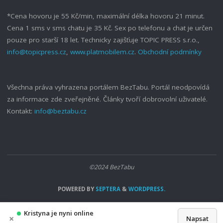
*Cena hovoru je 55 Kč/min, maximální délka hovoru 21 minut.
Cena 1 sms v sms chatu je 35 Kč. Sex po telefonu a chat je určen
pouze pro starší 18 let. Technicky zajišťuje TOPIC PRESS s.r.o.,
info@topicpress.cz
,
www.platmobilem.cz
.
Obchodní podmínky
Všechna práva vyhrazena portálem BezTabu. Portál neodpovídá
za informace zde zveřejněné. Články tvoří dobrovolní uživatelé.
Kontakt:
info@beztabu.cz
©2024 BezTabu
POWERED BY
SEPTERA
&
WORDPRESS.
Kristyna je nyni online
×
Napsat