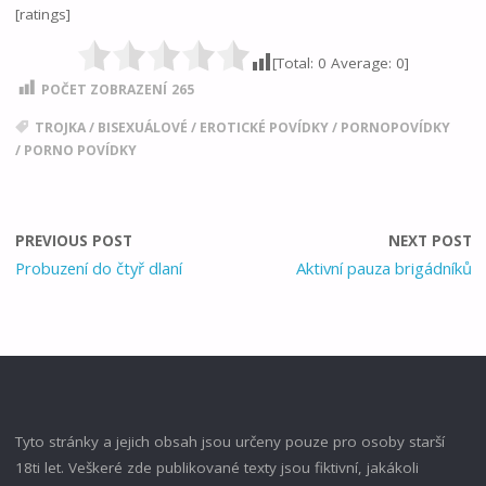
[ratings]
[Total:
0
Average:
0
]
POČET ZOBRAZENÍ
265
TROJKA
/
BISEXUÁLOVÉ
/
EROTICKÉ POVÍDKY
/
PORNOPOVÍDKY
/
PORNO POVÍDKY
PREVIOUS POST
NEXT POST
Probuzení do čtyř dlaní
Aktivní pauza brigádníků
Tyto stránky a jejich obsah jsou určeny pouze pro osoby starší
18ti let. Veškeré zde publikované texty jsou fiktivní, jakákoli