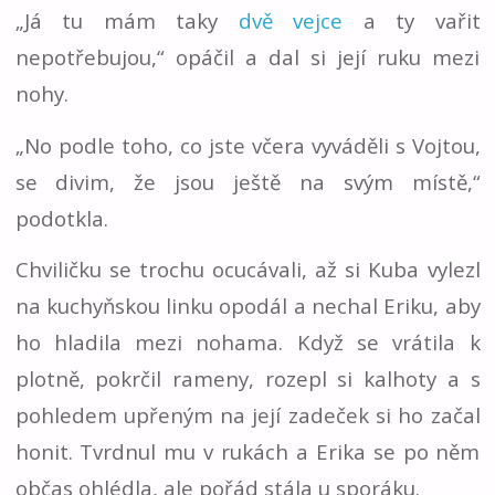
„Já tu mám taky
dvě vejce
a ty vařit
nepotřebujou,“ opáčil a dal si její ruku mezi
nohy.
„No podle toho, co jste včera vyváděli s Vojtou,
se divim, že jsou ještě na svým místě,“
podotkla.
Chviličku se trochu ocucávali, až si Kuba vylezl
na kuchyňskou linku opodál a nechal Eriku, aby
ho hladila mezi nohama. Když se vrátila k
plotně, pokrčil rameny, rozepl si kalhoty a s
pohledem upřeným na její zadeček si ho začal
honit. Tvrdnul mu v rukách a Erika se po něm
občas ohlédla, ale pořád stála u sporáku.