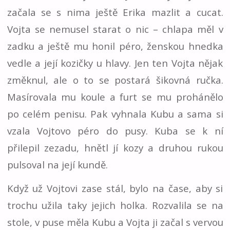
začala se s nima ještě Erika mazlit a cucat.
Vojta se nemusel starat o nic – chlapa měl v
zadku a ještě mu honil péro, ženskou hnedka
vedle a její kozičky u hlavy. Jen ten Vojta nějak
změknul, ale o to se postará šikovná ručka.
Masírovala mu koule a furt se mu prohánělo
po celém penisu. Pak vyhnala Kubu a sama si
vzala Vojtovo péro do pusy. Kuba se k ní
přilepil zezadu, hnětl jí kozy a druhou rukou
pulsoval na její kundě.
Když už Vojtovi zase stál, bylo na čase, aby si
trochu užila taky jejich holka. Rozvalila se na
stole, v puse měla Kubu a Vojta ji začal s vervou