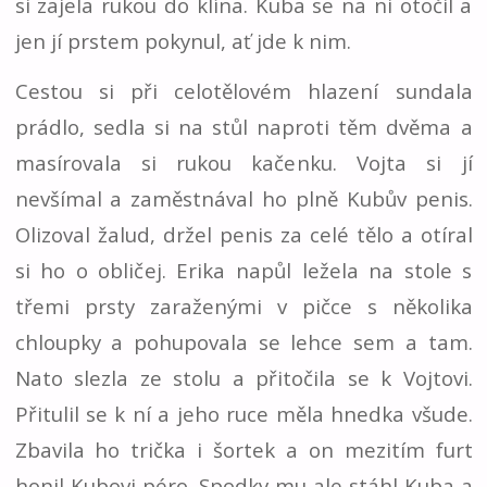
si zajela rukou do klína. Kuba se na ni otočil a
jen jí prstem pokynul, ať jde k nim.
Cestou si při celotělovém hlazení sundala
prádlo, sedla si na stůl naproti těm dvěma a
masírovala si rukou kačenku. Vojta si jí
nevšímal a zaměstnával ho plně Kubův penis.
Olizoval žalud, držel penis za celé tělo a otíral
si ho o obličej. Erika napůl ležela na stole s
třemi prsty zaraženými v pičce s několika
chloupky a pohupovala se lehce sem a tam.
Nato slezla ze stolu a přitočila se k Vojtovi.
Přitulil se k ní a jeho ruce měla hnedka všude.
Zbavila ho trička i šortek a on mezitím furt
honil Kubovi péro. Spodky mu ale stáhl Kuba a