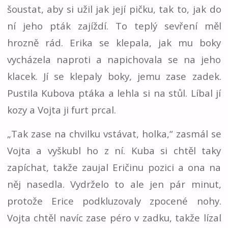
šoustat, aby si užil jak její pičku, tak to, jak do
ní jeho pták zajíždí. To teplý sevření měl
hrozně rád. Erika se klepala, jak mu boky
vycházela naproti a napichovala se na jeho
klacek. Jí se klepaly boky, jemu zase zadek.
Pustila Kubova ptáka a lehla si na stůl. Líbal jí
kozy a Vojta ji furt prcal.
„Tak zase na chvilku vstávat, holka,“ zasmál se
Vojta a vyškubl ho z ní. Kuba si chtěl taky
zapíchat, takže zaujal Eričinu pozici a ona na
něj nasedla. Vydrželo to ale jen pár minut,
protože Erice podkluzovaly zpocené nohy.
Vojta chtěl navíc zase péro v zadku, takže lízal