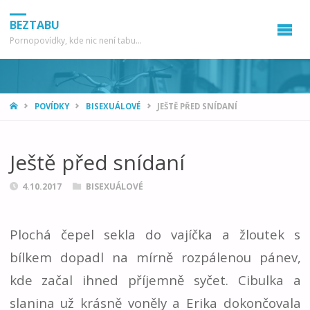
BEZTABU
Pornopovídky, kde nic není tabu...
HOME
POVÍDKY
BISEXUÁLOVÉ
JEŠTĚ PŘED SNÍDANÍ
Ještě před snídaní
4.10.2017
BISEXUÁLOVÉ
Plochá čepel sekla do vajíčka a žloutek s
bílkem dopadl na mírně rozpálenou pánev,
kde začal ihned příjemně syčet. Cibulka a
slanina už krásně voněly a Erika dokončovala