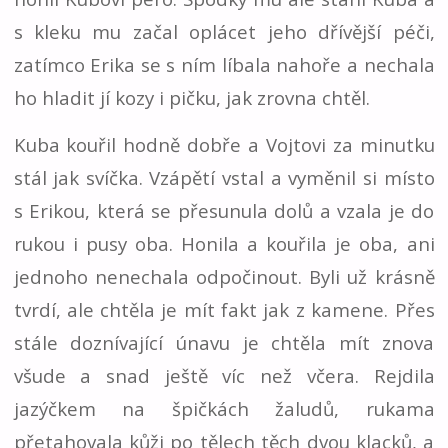
s kleku mu začal oplácet jeho dřívější péči,
zatímco Erika se s ním líbala nahoře a nechala
ho hladit jí kozy i pičku, jak zrovna chtěl.
Kuba kouřil hodně dobře a Vojtovi za minutku
stál jak svíčka. Vzápětí vstal a vyměnil si místo
s Erikou, která se přesunula dolů a vzala je do
rukou i pusy oba. Honila a kouřila je oba, ani
jednoho nenechala odpočinout. Byli už krásně
tvrdí, ale chtěla je mít fakt jak z kamene. Přes
stále doznívající únavu je chtěla mít znova
všude a snad ještě víc než včera. Rejdila
jazýčkem na špičkách žaludů, rukama
přetahovala kůži po tělech těch dvou klacků, a