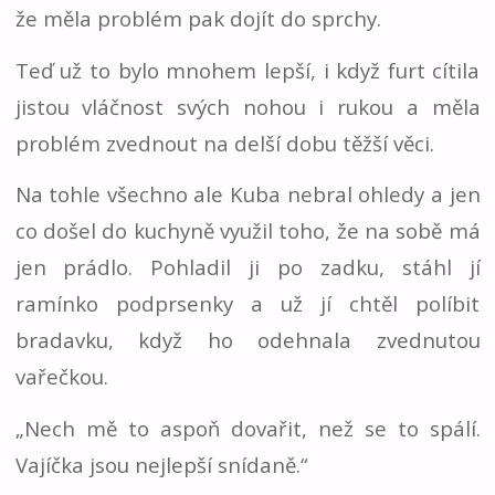
že měla problém pak dojít do sprchy.
Teď už to bylo mnohem lepší, i když furt cítila
jistou vláčnost svých nohou i rukou a měla
problém zvednout na delší dobu těžší věci.
Na tohle všechno ale Kuba nebral ohledy a jen
co došel do kuchyně využil toho, že na sobě má
jen prádlo. Pohladil ji po zadku, stáhl jí
ramínko podprsenky a už jí chtěl políbit
bradavku, když ho odehnala zvednutou
vařečkou.
„Nech mě to aspoň dovařit, než se to spálí.
Vajíčka jsou nejlepší snídaně.“