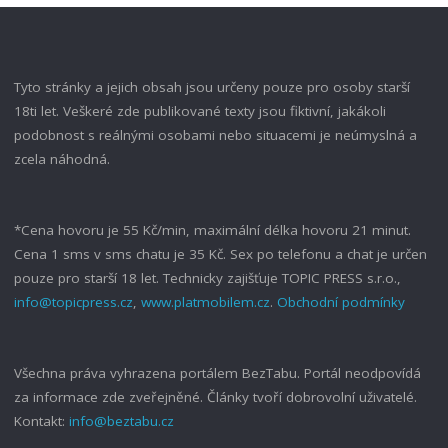
Tyto stránky a jejich obsah jsou určeny pouze pro osoby starší
18ti let. Veškeré zde publikované texty jsou fiktivní, jakákoli
podobnost s reálnými osobami nebo situacemi je neúmyslná a
zcela náhodná.
*Cena hovoru je 55 Kč/min, maximální délka hovoru 21 minut.
Cena 1 sms v sms chatu je 35 Kč. Sex po telefonu a chat je určen
pouze pro starší 18 let. Technicky zajišťuje TOPIC PRESS s.r.o.,
info@topicpress.cz
,
www.platmobilem.cz
.
Obchodní podmínky
Všechna práva vyhrazena portálem BezTabu. Portál neodpovídá
za informace zde zveřejněné. Články tvoří dobrovolní uživatelé.
Kontakt:
info@beztabu.cz