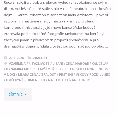
Ruce si založila v bok a s úlevou vydechla, spokojená se svým
dílem. Ani lešení, které stále stálo v cestě, neubralo na celkovém
dojmu. Gareth Robertson z Robertson Klein Architects ji pověřil
vytvořením nástěnné malby městské krajiny pro stěnu
konferenční místnosti v jejich nové kancelářské budově.
Pracovala podle skutečné fotografie Melbourne, na které byl
zachycen jeden z předchozích projektů společnosti, a pro
dramatičtější dojem přidala zlověstnou soumračnou oblohu. …
27.6.2026
ZRALOST
VZÁJEMNÁ PŘITAŽLIVOST
/
LÍBÁNÍ
/
ŽENA NAHOŘE
/
KANCELÁŘ
/
DYNAMIKA MOCI
/
STARŠÍ MUŽ
/
EXPLICITNÍ SEX
/
CUNNILINGUS
/
V NOCI
/
MLADÁ ŽENA
/
ZRALOST
/
PRSTĚNÍ
/
VĚKOVÝ ROZDÍL
/
SEX
/
UMĚLKYNĚ
/
ORÁLNÍ SEX
/
NA STOLE
/
LÍZÁNÍ KUNDY
"MALOVÁNÍ
ČÍST VÍC
OBRAZŮ"