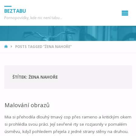
BEZTABU
Pornopovídky, kde nic není tabu...
HOME
POSTS TAGGED "ŽENA NAHOŘE"
ŠTÍTEK:
ŽENA NAHOŘE
Malování obrazů
Mia si přehodila dlouhý tmavý cop přes rameno a kritickým okem
si prohlédla svou práci. Její sevřené rty se rozjasnily v pomalém
úsměvu, když pohledem přejela z jedné strany stěny na druhou.