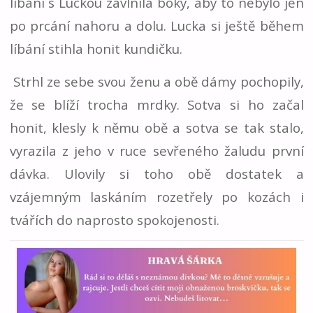
líbání s Luckou zavlnila boky, aby to nebylo jen
po prcání nahoru a dolu. Lucka si ještě během
líbání stihla honit kundičku.
Strhl ze sebe svou ženu a obě dámy pochopily,
že se blíží trocha mrdky. Sotva si ho začal
honit, klesly k němu obě a sotva se tak stalo,
vyrazila z jeho v ruce sevřeného žaludu první
dávka. Ulovily si toho obě dostatek a
vzájemným laskáním rozetřely po kozách i
tvářích do naprosto spokojenosti.