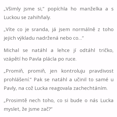
„Všimly jsme si,“ popíchla ho manželka a s
Luckou se zahihňaly.
„Víte co je sranda, já jsem normálně z toho
jejich výkladu nadržená nebo co…“
Michal se natáhl a lehce jí odtáhl tričko,
vzápětí ho Pavla plácla po ruce.
„Promiň, promiň, jen kontroluju pravdivost
prohlášení.“ Pak se natáhl a učinil to samé u
Pavly, na což Lucka reagovala zachechtáním.
„Prosimtě nech toho, co si bude o nás Lucka
myslet, že jsme zač?“