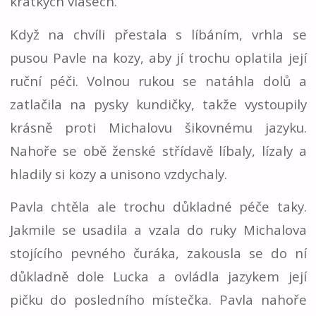
krátkých vlasech.
Když na chvíli přestala s líbáním, vrhla se
pusou Pavle na kozy, aby jí trochu oplatila její
ruční péči. Volnou rukou se natáhla dolů a
zatlačila na pysky kundičky, takže vystoupily
krásně proti Michalovu šikovnému jazyku.
Nahoře se obě ženské střídavě líbaly, lízaly a
hladily si kozy a unisono vzdychaly.
Pavla chtěla ale trochu důkladné péče taky.
Jakmile se usadila a vzala do ruky Michalova
stojícího pevného čuráka, zakousla se do ní
důkladně dole Lucka a ovládla jazykem její
pičku do posledního místečka. Pavla nahoře