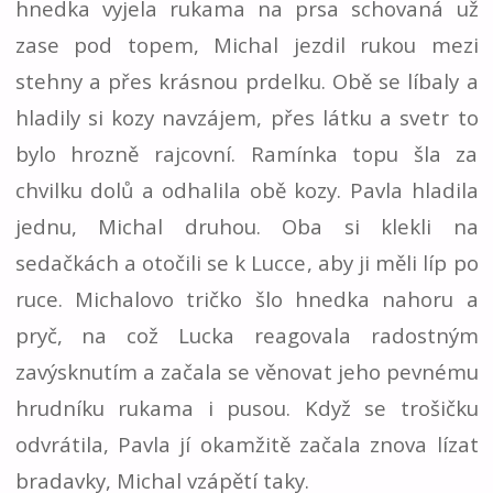
hnedka vyjela rukama na prsa schovaná už
zase pod topem, Michal jezdil rukou mezi
stehny a přes krásnou prdelku. Obě se líbaly a
hladily si kozy navzájem, přes látku a svetr to
bylo hrozně rajcovní. Ramínka topu šla za
chvilku dolů a odhalila obě kozy. Pavla hladila
jednu, Michal druhou. Oba si klekli na
sedačkách a otočili se k Lucce, aby ji měli líp po
ruce. Michalovo tričko šlo hnedka nahoru a
pryč, na což Lucka reagovala radostným
zavýsknutím a začala se věnovat jeho pevnému
hrudníku rukama i pusou. Když se trošičku
odvrátila, Pavla jí okamžitě začala znova lízat
bradavky, Michal vzápětí taky.