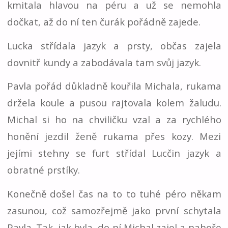
kmitala hlavou na péru a už se nemohla
dočkat, až do ní ten čurák pořádně zajede.
Lucka střídala jazyk a prsty, občas zajela
dovnitř kundy a zabodávala tam svůj jazyk.
Pavla pořád důkladně kouřila Michala, rukama
držela koule a pusou rajtovala kolem žaludu.
Michal si ho na chviličku vzal a za rychlého
honění jezdil ženě rukama přes kozy. Mezi
jejími stehny se furt střídal Lucčin jazyk a
obratné prstíky.
Konečně došel čas na to to tuhé péro někam
zasunou, což samozřejmě jako první schytala
Pavla. Tak, jak byla, do ní Michal zajel a nahoře