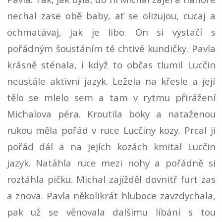
nechal zase obě baby, ať se olizujou, cucaj a
ochmatávaj, jak je libo. On si vystačí s
pořádným šoustáním té chtivé kundičky. Pavla
krásně sténala, i když to občas tlumil Lucčin
neustále aktivní jazyk. Ležela na křesle a její
tělo se mlelo sem a tam v rytmu přirážení
Michalova péra. Kroutila boky a nataženou
rukou měla pořád v ruce Lucčiny kozy. Prcal ji
pořád dál a na jejích kozách kmital Lucčin
jazyk. Natáhla ruce mezi nohy a pořádně si
roztáhla pičku. Michal zajížděl dovnitř furt zas
a znova. Pavla několikrát hluboce zavzdychala,
pak už se věnovala dalšímu líbání s tou