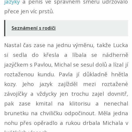
jazyky
a penis ve správném směru udržovalo
přece jen víc prstů.
Seznámení s rodiči
Nastal čas zase na jednu výměnu, takže Lucka
si sedla do křesla a líbala se nádherně
jazýčkem s Pavlou, Michal se sesul dolů a lízal jí
roztaženou kundu. Pavla jí důkladně hnětla
kozy. Jeho jazyk zajížděl mezi roztažené
závojíčky a vždycky jen trochu zajel dovnitř,
pak zase kmital na klitorisu a nenechal
brunetku na chviličku odpočinout. Měla jedna
nohu přes opěradlo a rukou drbala Michala v