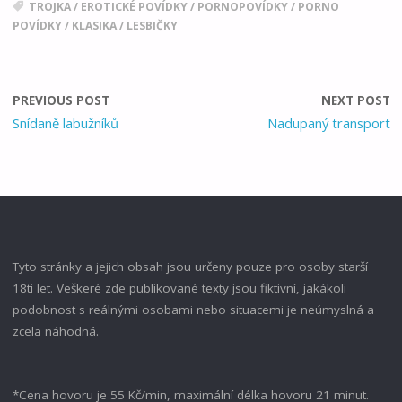
TROJKA
/
EROTICKÉ POVÍDKY
/
PORNOPOVÍDKY
/
PORNO
POVÍDKY
/
KLASIKA
/
LESBIČKY
PREVIOUS POST
NEXT POST
Snídaně labužníků
Nadupaný transport
Tyto stránky a jejich obsah jsou určeny pouze pro osoby starší
18ti let. Veškeré zde publikované texty jsou fiktivní, jakákoli
podobnost s reálnými osobami nebo situacemi je neúmyslná a
zcela náhodná.
*Cena hovoru je 55 Kč/min, maximální délka hovoru 21 minut.