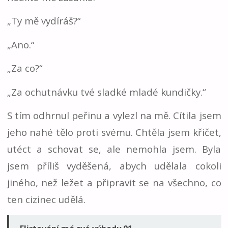
„Ty mě vydíráš?“
„Ano.“
„Za co?“
„Za ochutnávku tvé sladké mladé kundičky.“
S tím odhrnul peřinu a vylezl na mě. Cítila jsem
jeho nahé tělo proti svému. Chtěla jsem křičet,
utéct a schovat se, ale nemohla jsem. Byla
jsem příliš vyděšená, abych udělala cokoli
jiného, než ležet a připravit se na všechno, co
ten cizinec udělá.