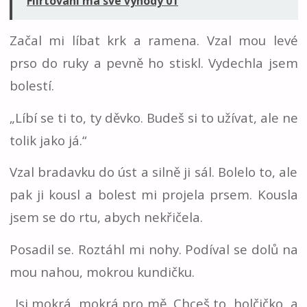
Flirtování má své výhody 01
Začal mi líbat krk a ramena. Vzal mou levé
prso do ruky a pevně ho stiskl. Vydechla jsem
bolestí.
„Líbí se ti to, ty děvko. Budeš si to užívat, ale ne
tolik jako já.“
Vzal bradavku do úst a silně ji sál. Bolelo to, ale
pak ji kousl a bolest mi projela prsem. Kousla
jsem se do rtu, abych nekřičela.
Posadil se. Roztáhl mi nohy. Podíval se dolů na
mou nahou, mokrou kundičku.
„Jsi mokrá, mokrá pro mě. Chceš to, holčičko, a