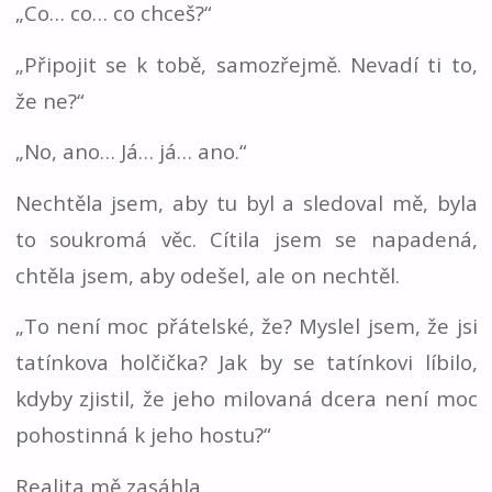
„Co… co… co chceš?“
„Připojit se k tobě, samozřejmě. Nevadí ti to,
že ne?“
„No, ano… Já… já… ano.“
Nechtěla jsem, aby tu byl a sledoval mě, byla
to soukromá věc. Cítila jsem se napadená,
chtěla jsem, aby odešel, ale on nechtěl.
„To není moc přátelské, že? Myslel jsem, že jsi
tatínkova holčička? Jak by se tatínkovi líbilo,
kdyby zjistil, že jeho milovaná dcera není moc
pohostinná k jeho hostu?“
Realita mě zasáhla.