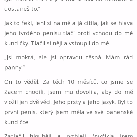
dostaneš to.“
Jak to řekl, lehl si na mě a já cítila, jak se hlava
jeho tvrdého penisu tlačí proti vchodu do mé
kundičky. Tlačil silněji a vstoupil do mě.
„Jsi mokrá, ale jsi opravdu těsná. Mám rád
panny.“
On to věděl. Za těch 10 měsíců, co jsme se
Zacem chodili, jsem mu dovolila, aby do mě
vložil jen dvě věci. Jeho prsty a jeho jazyk. Byl to
první penis, který jsem měla ve své panenské
kundičce.
Zatlačil hlouběji a rychleji. Vykřikla jsem