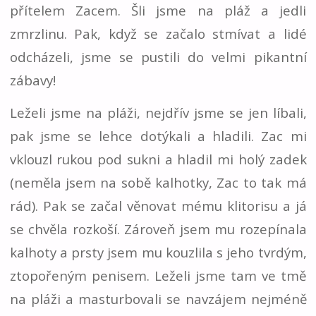
přítelem Zacem. Šli jsme na pláž a jedli
zmrzlinu. Pak, když se začalo stmívat a lidé
odcházeli, jsme se pustili do velmi pikantní
zábavy!
Leželi jsme na pláži, nejdřív jsme se jen líbali,
pak jsme se lehce dotýkali a hladili. Zac mi
vklouzl rukou pod sukni a hladil mi holý zadek
(neměla jsem na sobě kalhotky, Zac to tak má
rád). Pak se začal věnovat mému klitorisu a já
se chvěla rozkoší. Zároveň jsem mu rozepínala
kalhoty a prsty jsem mu kouzlila s jeho tvrdým,
ztopořeným penisem. Leželi jsme tam ve tmě
na pláži a masturbovali se navzájem nejméně