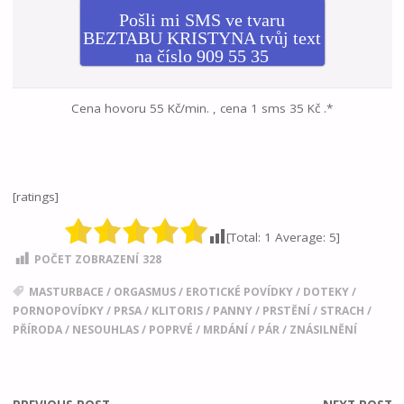
Pošli mi SMS ve tvaru
BEZTABU KRISTYNA tvůj text
na číslo 909 55 35
Cena hovoru 55 Kč/min. , cena 1 sms 35 Kč .*
[ratings]
[Total:
1
Average:
5
]
POČET ZOBRAZENÍ
328
MASTURBACE
/
ORGASMUS
/
EROTICKÉ POVÍDKY
/
DOTEKY
/
PORNOPOVÍDKY
/
PRSA
/
KLITORIS
/
PANNY
/
PRSTĚNÍ
/
STRACH
/
PŘÍRODA
/
NESOUHLAS
/
POPRVÉ
/
MRDÁNÍ
/
PÁR
/
ZNÁSILNĚNÍ