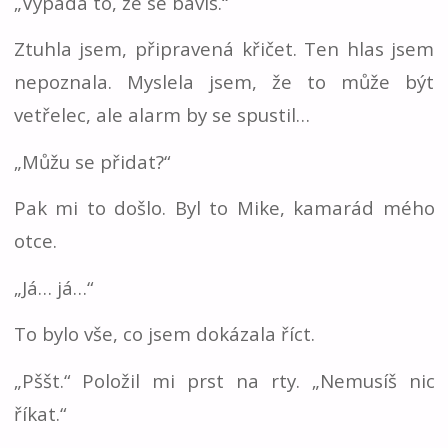
„Vypadá to, že se bavíš.“
Ztuhla jsem, připravená křičet. Ten hlas jsem
nepoznala. Myslela jsem, že to může být
vetřelec, ale alarm by se spustil…
„Můžu se přidat?“
Pak mi to došlo. Byl to Mike, kamarád mého
otce.
„Já… já…“
To bylo vše, co jsem dokázala říct.
„Pššt.“ Položil mi prst na rty. „Nemusíš nic
říkat.“