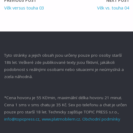
PREVIOUS POST
NEXT POST
Věk versus touha 03
Věk vs. touha 04
Tyto stránky a jejich obsah jsou určeny pouze pro osoby starší
18ti let. Veškeré zde publikované texty jsou fiktivní, jakákoli
podobnost s reálnými osobami nebo situacemi je neúmyslná a
zcela náhodná.
*Cena hovoru je 55 Kč/min, maximální délka hovoru 21 minut.
Cena 1 sms v sms chatu je 35 Kč. Sex po telefonu a chat je určen
pouze pro starší 18 let. Technicky zajišťuje TOPIC PRESS s.r.o.,
info@topicpress.cz
,
www.platmobilem.cz
.
Obchodní podmínky