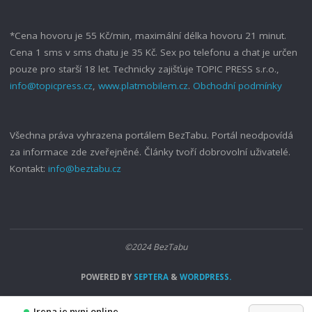
*Cena hovoru je 55 Kč/min, maximální délka hovoru 21 minut.
Cena 1 sms v sms chatu je 35 Kč. Sex po telefonu a chat je určen
pouze pro starší 18 let. Technicky zajišťuje TOPIC PRESS s.r.o.,
info@topicpress.cz
,
www.platmobilem.cz
.
Obchodní podmínky
Všechna práva vyhrazena portálem BezTabu. Portál neodpovídá
za informace zde zveřejněné. Články tvoří dobrovolní uživatelé.
Kontakt:
info@beztabu.cz
©2024 BezTabu
POWERED BY
SEPTERA
&
WORDPRESS.
Irena je nyni online