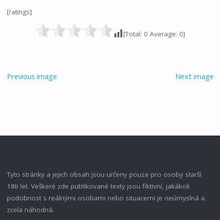
[ratings]
[Total:
0
Average:
0
]
Previous image
Next image
Tyto stránky a jejich obsah jsou určeny pouze pro osoby starší
18ti let. Veškeré zde publikované texty jsou fiktivní, jakákoli
podobnost s reálnými osobami nebo situacemi je neúmyslná a
zcela náhodná.