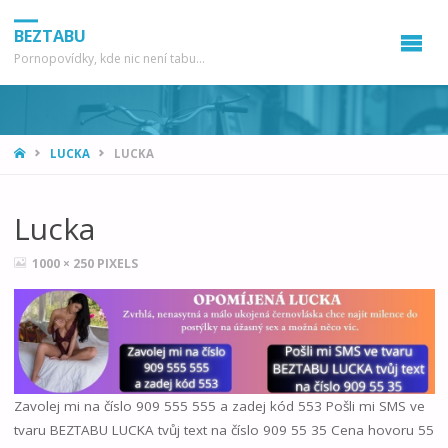
BEZTABU
Pornopovídky, kde nic není tabu...
HOME
LUCKA
LUCKA
Lucka
FULL
1000 × 250
PIXELS
SIZE
Zavolej mi na číslo 909 555 555 a zadej kód 553 Pošli mi SMS ve
tvaru BEZTABU LUCKA tvůj text na číslo 909 55 35 Cena hovoru 55