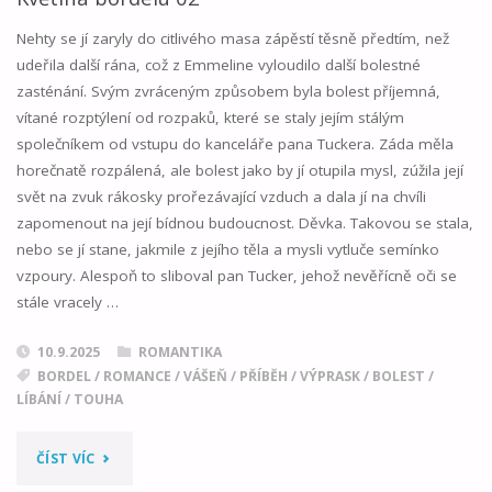
NEVĚSTINCI"
Nehty se jí zaryly do citlivého masa zápěstí těsně předtím, než
udeřila další rána, což z Emmeline vyloudilo další bolestné
zasténání. Svým zvráceným způsobem byla bolest příjemná,
vítané rozptýlení od rozpaků, které se staly jejím stálým
společníkem od vstupu do kanceláře pana Tuckera. Záda měla
horečnatě rozpálená, ale bolest jako by jí otupila mysl, zúžila její
svět na zvuk rákosky prořezávající vzduch a dala jí na chvíli
zapomenout na její bídnou budoucnost. Děvka. Takovou se stala,
nebo se jí stane, jakmile z jejího těla a mysli vytluče semínko
vzpoury. Alespoň to sliboval pan Tucker, jehož nevěřícně oči se
stále vracely …
10.9.2025
ROMANTIKA
BORDEL
/
ROMANCE
/
VÁŠEŇ
/
PŘÍBĚH
/
VÝPRASK
/
BOLEST
/
LÍBÁNÍ
/
TOUHA
"KVĚTINA
ČÍST VÍC