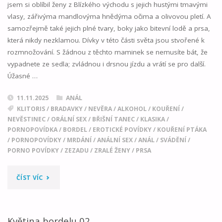
jsem si oblíbil ženy z Blízkého východu s jejich hustými tmavými
vlasy, zářivýma mandlovýma hnědýma očima a olivovou pletí. A
samozřejmě také jejich plné tvary, boky jako bitevní lodě a prsa,
která nikdy nezklamou. Dívky v této části světa jsou stvořené k
rozmnožování. S žádnou z těchto maminek se nemusíte bát, že
vypadnete ze sedla; zvládnou i drsnou jízdu a vrátí se pro další.
Úžasné …
11.11.2025
ANÁL
KLITORIS
/
BRADAVKY
/
NEVĚRA
/
ALKOHOL
/
KOUŘENÍ
/
NEVĚSTINEC
/
ORÁLNÍ SEX
/
BŘIŠNÍ TANEC
/
KLASIKA
/
PORNOPOVÍDKA
/
BORDEL
/
EROTICKÉ POVÍDKY
/
KOUŘENÍ PTÁKA
/
PORNOPOVÍDKY
/
MRDÁNÍ
/
ANÁLNÍ SEX
/
ANÁL
/
SVÁDĚNÍ
/
PORNO POVÍDKY
/
ZEZADU
/
ZRALÉ ŽENY
/
PRSA
"NOC
ČÍST VÍC
V
TURECKÉM
Květina bordelu 02