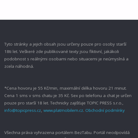
BORDELU
02"
Tyto stránky a jejich obsah jsou určeny pouze pro osoby starší
18ti let. Veškeré zde publikované texty jsou fiktivní, jakákoli
podobnost s reálnými osobami nebo situacemi je neúmyslná a
zcela náhodná.
*Cena hovoru je 55 Kč/min, maximální délka hovoru 21 minut.
Cena 1 sms v sms chatu je 35 Kč. Sex po telefonu a chat je určen
pouze pro starší 18 let. Technicky zajišťuje TOPIC PRESS s.r.o.,
info@topicpress.cz
,
www.platmobilem.cz
.
Obchodní podmínky
Všechna práva vyhrazena portálem BezTabu. Portál neodpovídá