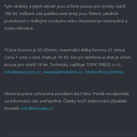
Tyto stránky a jejich obsah jsou určeny pouze pro osoby starší
18ti let. Veškeré zde publikované texty jsou fiktivní, jakákoli
podobnost s reálnými osobami nebo situacemi je neúmyslná a
zcela náhodná.
*Cena hovoru je 55 Kč/min, maximální délka hovoru 21 minut.
Cena 1 sms v sms chatu je 35 Kč. Sex po telefonu a chat je určen
pouze pro starší 18 let. Technicky zajišťuje TOPIC PRESS s.r.o.,
info@topicpress.cz
,
www.platmobilem.cz
.
Obchodní podmínky
Všechna práva vyhrazena portálem BezTabu. Portál neodpovídá
za informace zde zveřejněné. Články tvoří dobrovolní uživatelé.
Kontakt:
info@beztabu.cz