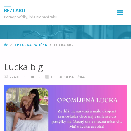
BEZTABU
Pornopovídky, kde nic není tabu...
HOME
TP LUCKA PATIČKA
LUCKA BIG
Lucka big
FULL
2240 × 959
PIXELS
TP LUCKA PATIČKA
SIZE