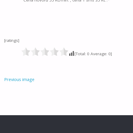
Cena hovoru 55 Kč/min. , cena 1 sms 35 Kč .*
[ratings]
[Total:
0
Average:
0
]
Previous image