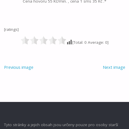
Cena hovoru 55 Kč/min. , cena 1 sms 35 Kč .*
[ratings]
[Total:
0
Average:
0
]
Previous image
Next image
Tyto stránky a jejich obsah jsou určeny pouze pro osoby starší