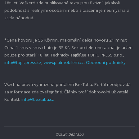
18ti let. Veškeré zde publikované texty jsou fiktivní, jakákoli
podobnost s reálnými osobami nebo situacemi je neúmyslná a
zcela náhodná.
*Cena hovoru je 55 Kč/min, maximální délka hovoru 21 minut.
Cena 1 sms v sms chatu je 35 Kč. Sex po telefonu a chat je určen
pouze pro starší 18 let. Technicky zajišťuje TOPIC PRESS s.r.o.,
info@topicpress.cz
,
www.platmobilem.cz
.
Obchodní podmínky
Všechna práva vyhrazena portálem BezTabu. Portál neodpovídá
za informace zde zveřejněné. Články tvoří dobrovolní uživatelé.
Kontakt:
info@beztabu.cz
©2024 BezTabu