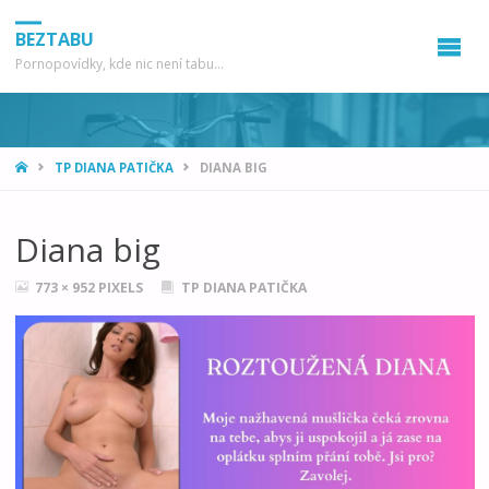
BEZTABU
Pornopovídky, kde nic není tabu...
HOME
TP DIANA PATIČKA
DIANA BIG
Diana big
FULL
773 × 952
PIXELS
TP DIANA PATIČKA
SIZE