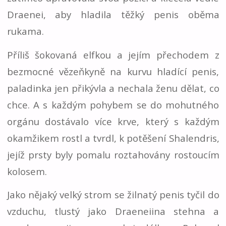
Draenei, aby hladila těžký penis oběma
rukama.
Příliš šokovaná elfkou a jejím přechodem z
bezmocné vězeňkyně na kurvu hladící penis,
paladinka jen přikývla a nechala ženu dělat, co
chce. A s každým pohybem se do mohutného
orgánu dostávalo více krve, který s každým
okamžikem rostl a tvrdl, k potěšení Shalendris,
jejíž prsty byly pomalu roztahovány rostoucím
kolosem.
Jako nějaký velký strom se žilnatý penis tyčil do
vzduchu, tlustý jako Draeneiina stehna a