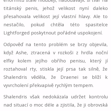
titánský penis, jehož velikost nyní daleko
přesahovala velikost její vlastní hlavy. Ale to
nestačilo, pokud chtěla této spasitelce
Lightforged poskytnout pořádné uspokojení.
Odpověď na tento problém se brzy objevila,
když Ashe, ztracená v rozkoši z hrdla noční
elfky kolem jejího obřího penisu, který jí
roztahoval rty, stiskla její prsa tak silně, že
Shalendris věděla, že Draenei se blíží k
vyvrcholení překvapivě rychlým tempem.
Shalendris však nedokázala udržet kontrolu
nad situací o moc déle a zjistila, že ji obrovská