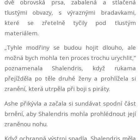
dvě obrovská prsa, zabalená a stlačená
tlustými obvazy, s výraznými bradavkami,
které se zřetelně tyčily pod tlustým
materiálem.
„Tyhle modřiny se budou hojit dlouho, ale
možná bych mohla ten proces trochu urychlit,“
poznamenala Shalendris, když rukama
přejížděla po těle druhé ženy a prohlížela si
zranění, která utrpěla při boji s piráty.
Ashe přikývla a začala si sundávat spodní část
brnění, aby Shalendris mohla prohlédnout její
zraněnou nohu.
Když ochranná výstroj spadla, Shalendris měla