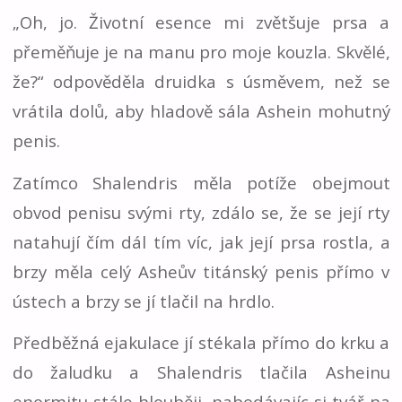
„Oh, jo. Životní esence mi zvětšuje prsa a
přeměňuje je na manu pro moje kouzla. Skvělé,
že?“ odpověděla druidka s úsměvem, než se
vrátila dolů, aby hladově sála Ashein mohutný
penis.
Zatímco Shalendris měla potíže obejmout
obvod penisu svými rty, zdálo se, že se její rty
natahují čím dál tím víc, jak její prsa rostla, a
brzy měla celý Asheův titánský penis přímo v
ústech a brzy se jí tlačil na hrdlo.
Předběžná ejakulace jí stékala přímo do krku a
do žaludku a Shalendris tlačila Asheinu
enormitu stále hlouběji, nabodávajíc si tvář na