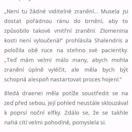
„Není tu žádné viditelné zranění… Musela jsi
dostat pořádnou ránu do brnění, aby to
způsobilo takové vnitřní zranění. Zlomenina
kosti není vyloučená!“ prohlásila Shalendris a
položila obě ruce na stehno své pacientky.
„Teď mám velmi málo many, abych mohla
zranění úplně vyléčit, ale měla bych být
schopná alespoň nastartovat proces hojení.“
Bledá draenei měla potíže soustředit se na
zeď před sebou, její pohled neustále sklouzával
k poprsí noční elfky. Zdálo se, že se takhle
nahá cítí velmi pohodlně, pomyslela si.