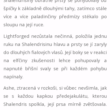
Shalendrisiny obratné prsty se pohybovaly od
špičky k základně dlouhými tahy, zatímco stále
více a více paladinčiny předmízy stékalo po
sloupu na její ruce.
Lightforged nezůstala nečinná, položila jednu
ruku na Shalendrisinu hlavu a prsty se jí zaryly
do dlouhých fialových vlasů. Její boky se v reakci
na elfčiny zkušenosti lehce pohupovaly a
napnuté břišní svaly se při každém pohybu
napínaly.
Ashe, ztracená v rozkoši, si vůbec nevšimla, jak
se s každou kapkou předejakulátu, kterou
Shalendris spolkla, její prsa mírně zvětšovala.