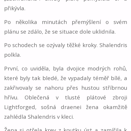
přikývla.
Po několika minutách přemýšlení o svém
plánu se zdálo, že se situace dole uklidnila.
Po schodech se ozývaly těžké kroky. Shalendris
polkla.
První, co uviděla, byla dvojice modrých rohů,
které byly tak bledé, že vypadaly téměř bílé, a
zakřivovaly se nahoru přes hustou stříbrnou
hřívu. Oblečená v tlusté plátové zbroji
Lightforged, sošná draenei žena okamžitě
zahlédla Shalendris v kleci.
Žena si otřela krev z koutku úst a zamířila k