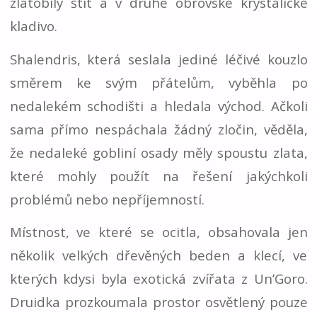
zlatobílý štít a v druhé obrovské krystalické
kladivo.
Shalendris, která seslala jediné léčivé kouzlo
směrem ke svým přátelům, vyběhla po
nedalekém schodišti a hledala východ. Ačkoli
sama přímo nespáchala žádný zločin, věděla,
že nedaleké gobliní osady měly spoustu zlata,
které mohly použít na řešení jakýchkoli
problémů nebo nepříjemností.
Místnost, ve které se ocitla, obsahovala jen
několik velkých dřevěných beden a klecí, ve
kterých kdysi byla exotická zvířata z Un’Goro.
Druidka prozkoumala prostor osvětlený pouze