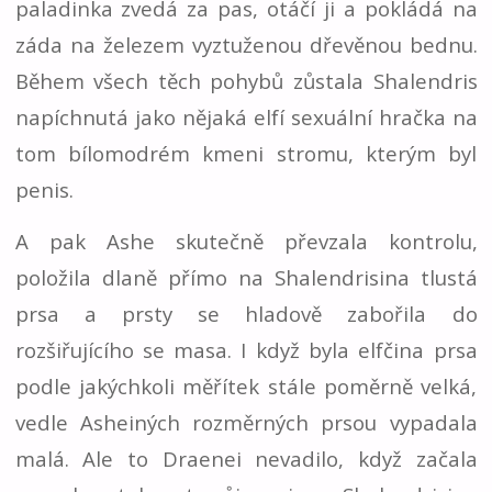
paladinka zvedá za pas, otáčí ji a pokládá na
záda na železem vyztuženou dřevěnou bednu.
Během všech těch pohybů zůstala Shalendris
napíchnutá jako nějaká elfí sexuální hračka na
tom bílomodrém kmeni stromu, kterým byl
penis.
A pak Ashe skutečně převzala kontrolu,
položila dlaně přímo na Shalendrisina tlustá
prsa a prsty se hladově zabořila do
rozšiřujícího se masa. I když byla elfčina prsa
podle jakýchkoli měřítek stále poměrně velká,
vedle Asheiných rozměrných prsou vypadala
malá. Ale to Draenei nevadilo, když začala