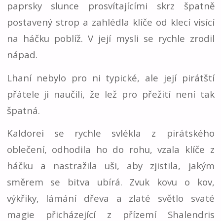
paprsky slunce prosvítajícími skrz špatně
postavený strop a zahlédla klíče od klecí visící
na háčku poblíž. V její mysli se rychle zrodil
nápad.
Lhaní nebylo pro ni typické, ale její pirátští
přátele ji naučili, že lež pro přežití není tak
špatná.
Kaldorei se rychle svlékla z pirátského
oblečení, odhodila ho do rohu, vzala klíče z
háčku a nastražila uši, aby zjistila, jakým
směrem se bitva ubírá. Zvuk kovu o kov,
výkřiky, lámání dřeva a zlaté světlo svaté
magie přicházející z přízemí Shalendris