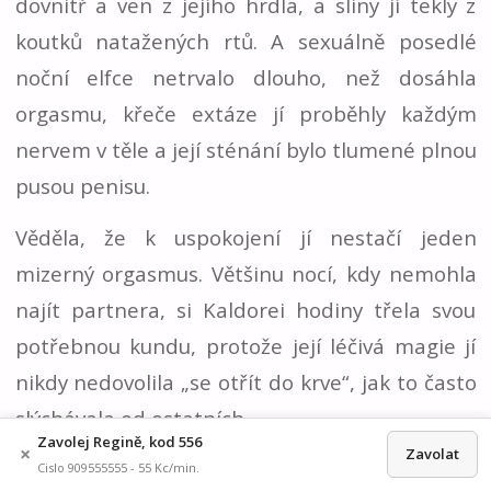
dovnitř a ven z jejího hrdla, a sliny jí tekly z
koutků natažených rtů. A sexuálně posedlé
noční elfce netrvalo dlouho, než dosáhla
orgasmu, křeče extáze jí proběhly každým
nervem v těle a její sténání bylo tlumené plnou
pusou penisu.
Věděla, že k uspokojení jí nestačí jeden
mizerný orgasmus. Většinu nocí, kdy nemohla
najít partnera, si Kaldorei hodiny třela svou
potřebnou kundu, protože její léčivá magie jí
nikdy nedovolila „se otřít do krve“, jak to často
slýchávala od ostatních.
Zavolej Regině, kod 556
×
Zavolat
Najednou a bez varování Ashe stáhla ruce z
Cislo 909555555 - 55 Kc/min.