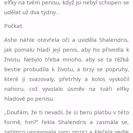
elfky na tvém penisu, když jsi nebyl schopen se
udělat už dva týdny…
Počkat.
Ashe náhle otevřela oči a uviděla Shalendris,
jak pomalu hladí její penis, aby ho přivedla k
životu. Nebylo třeba mnoho, aby se ta těžká
bestie probudila k životu, a brzy se popruhy,
které ji svazovaly, přetrhly a kolos vyskočil
nahoru, což vyvolalo úsměv na tváři elfky
hladové po penisu.
„Doufám, že ti nevadí, že si beru platbu v této
formě, hm?“ řekla Shalendris a zasmála se,
zatímco upravovala svou pozici a klečela vedle