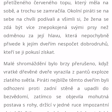
přetíženého červeného topu, který měla na
sobě, a trochu se zamračila. Okolní piráti se na
sebe na chvíli podívali a všimli si, že žena se
zdá být více znepokojená svými prsy než
odměnou za její hlavu, která nepochybně
přivede k jejím dveřím nespočet dobrodruhů,
kteří se ji pokusí získat.
Malé shromáždění bylo brzy přerušeno, když
vratké dřevěné dveře vyrazila z pantů exploze
zlatého světla. Piráti nejblíže těmto dveřím byli
odhozeni proti zadní stěně a upadli do
bezvědomí, zatímco se objevila mohutná
postava s rohy, držící v jedné ruce impozantní