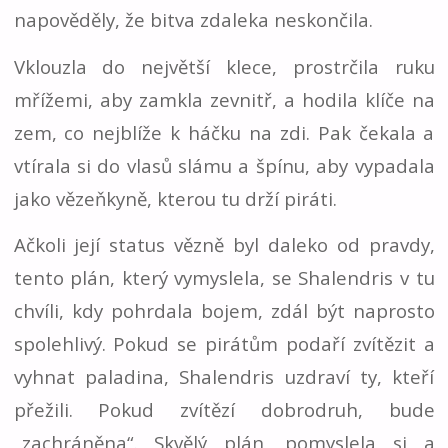
napověděly, že bitva zdaleka neskončila.
Vklouzla do největší klece, prostrčila ruku
mřížemi, aby zamkla zevnitř, a hodila klíče na
zem, co nejblíže k háčku na zdi. Pak čekala a
vtírala si do vlasů slámu a špínu, aby vypadala
jako vězeňkyně, kterou tu drží piráti.
Ačkoli její status vězně byl daleko od pravdy,
tento plán, který vymyslela, se Shalendris v tu
chvíli, kdy pohrdala bojem, zdál být naprosto
spolehlivý. Pokud se pirátům podaří zvítězit a
vyhnat paladina, Shalendris uzdraví ty, kteří
přežili. Pokud zvítězí dobrodruh, bude
„zachráněna“. Skvělý plán, pomyslela si a