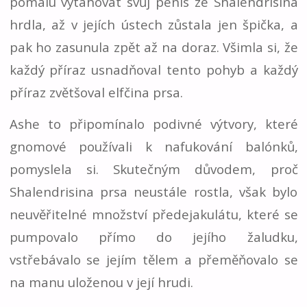
pomalu vytahovat svůj penis ze Shalendrisina
hrdla, až v jejích ústech zůstala jen špička, a
pak ho zasunula zpět až na doraz. Všimla si, že
každý příraz usnadňoval tento pohyb a každý
příraz zvětšoval elfčina prsa.
Ashe to připomínalo podivné výtvory, které
gnomové používali k nafukování balónků,
pomyslela si. Skutečným důvodem, proč
Shalendrisina prsa neustále rostla, však bylo
neuvěřitelné množství předejakulátu, které se
pumpovalo přímo do jejího žaludku,
vstřebávalo se jejím tělem a přeměňovalo se
na manu uloženou v její hrudi.