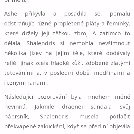
Ashe přikývla a posadila se, pomalu
odstraňujíc různé propletené pláty a řemínky,
které držely její těžkou zbroj. A zatímco to
dělala, Shalendris si nemohla nevšimnout
několika jizev na jejím těle, které dodávaly
reliéf jinak zcela hladké kůži, zdobené zlatými
tetováními a, v poslední době, modřinami a
řeznými ranami.
Následující pozorování byla mnohem méně
nevinná. Jakmile draenei sundala svůj
náprsník, Shalendris musela potlačit
překvapené zakuckání, když se před ní objevila