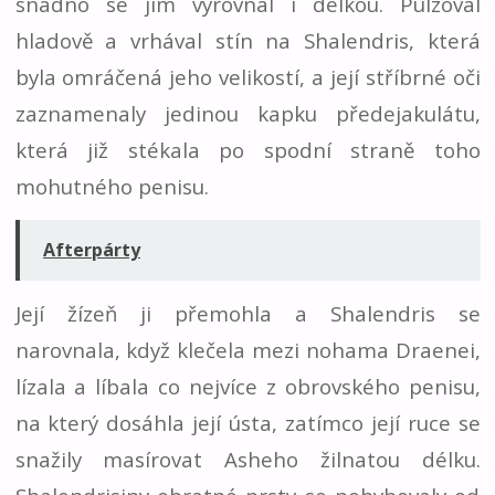
snadno se jim vyrovnal i délkou. Pulzoval
hladově a vrhával stín na Shalendris, která
byla omráčená jeho velikostí, a její stříbrné oči
zaznamenaly jedinou kapku předejakulátu,
která již stékala po spodní straně toho
mohutného penisu.
Afterpárty
Její žízeň ji přemohla a Shalendris se
narovnala, když klečela mezi nohama Draenei,
lízala a líbala co nejvíce z obrovského penisu,
na který dosáhla její ústa, zatímco její ruce se
snažily masírovat Asheho žilnatou délku.