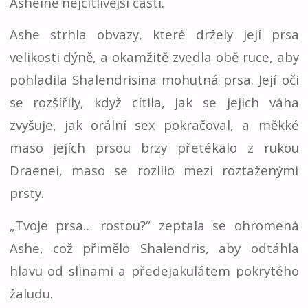
Asheině nejcitlivější části.
Ashe strhla obvazy, které držely její prsa
velikosti dýně, a okamžitě zvedla obě ruce, aby
pohladila Shalendrisina mohutná prsa. Její oči
se rozšířily, když cítila, jak se jejich váha
zvyšuje, jak orální sex pokračoval, a měkké
maso jejích prsou brzy přetékalo z rukou
Draenei, maso se rozlilo mezi roztaženými
prsty.
„Tvoje prsa… rostou?“ zeptala se ohromená
Ashe, což přimělo Shalendris, aby odtáhla
hlavu od slinami a předejakulátem pokrytého
žaludu.