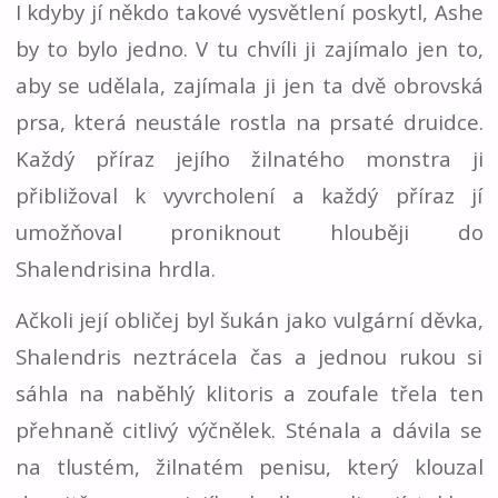
I kdyby jí někdo takové vysvětlení poskytl, Ashe
by to bylo jedno. V tu chvíli ji zajímalo jen to,
aby se udělala, zajímala ji jen ta dvě obrovská
prsa, která neustále rostla na prsaté druidce.
Každý příraz jejího žilnatého monstra ji
přibližoval k vyvrcholení a každý příraz jí
umožňoval proniknout hlouběji do
Shalendrisina hrdla.
Ačkoli její obličej byl šukán jako vulgární děvka,
Shalendris neztrácela čas a jednou rukou si
sáhla na naběhlý klitoris a zoufale třela ten
přehnaně citlivý výčnělek. Sténala a dávila se
na tlustém, žilnatém penisu, který klouzal