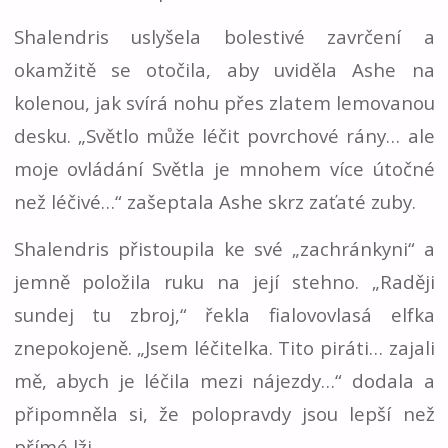
Shalendris uslyšela bolestivé zavrčení a
okamžitě se otočila, aby uviděla Ashe na
kolenou, jak svírá nohu přes zlatem lemovanou
desku. „Světlo může léčit povrchové rány… ale
moje ovládání Světla je mnohem více útočné
než léčivé…“ zašeptala Ashe skrz zaťaté zuby.
Shalendris přistoupila ke své „zachránkyni“ a
jemně položila ruku na její stehno. „Raději
sundej tu zbroj,“ řekla fialovovlasá elfka
znepokojeně. „Jsem léčitelka. Tito piráti… zajali
mě, abych je léčila mezi nájezdy…“ dodala a
připomněla si, že polopravdy jsou lepší než
přímé lži.