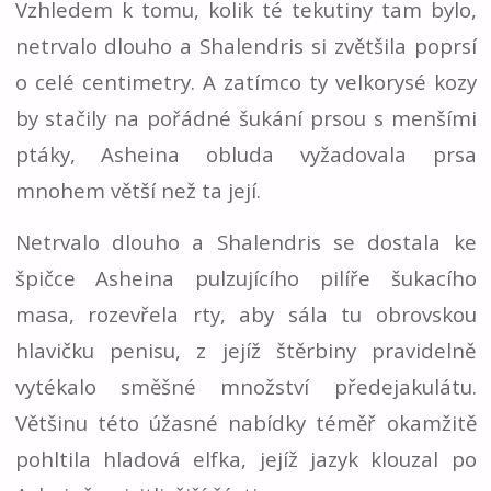
Vzhledem k tomu, kolik té tekutiny tam bylo,
netrvalo dlouho a Shalendris si zvětšila poprsí
o celé centimetry. A zatímco ty velkorysé kozy
by stačily na pořádné šukání prsou s menšími
ptáky, Asheina obluda vyžadovala prsa
mnohem větší než ta její.
Netrvalo dlouho a Shalendris se dostala ke
špičce Asheina pulzujícího pilíře šukacího
masa, rozevřela rty, aby sála tu obrovskou
hlavičku penisu, z jejíž štěrbiny pravidelně
vytékalo směšné množství předejakulátu.
Většinu této úžasné nabídky téměř okamžitě
pohltila hladová elfka, jejíž jazyk klouzal po