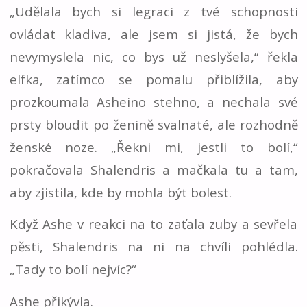
„Udělala bych si legraci z tvé schopnosti
ovládat kladiva, ale jsem si jistá, že bych
nevymyslela nic, co bys už neslyšela,“ řekla
elfka, zatímco se pomalu přiblížila, aby
prozkoumala Asheino stehno, a nechala své
prsty bloudit po ženině svalnaté, ale rozhodně
ženské noze. „Řekni mi, jestli to bolí,“
pokračovala Shalendris a mačkala tu a tam,
aby zjistila, kde by mohla být bolest.
Když Ashe v reakci na to zaťala zuby a sevřela
pěsti, Shalendris na ni na chvíli pohlédla.
„Tady to bolí nejvíc?“
Ashe přikývla.