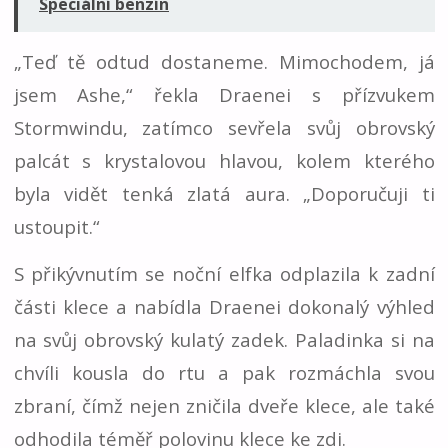
Speciální benzín
„Teď tě odtud dostaneme. Mimochodem, já
jsem Ashe,“ řekla Draenei s přízvukem
Stormwindu, zatímco sevřela svůj obrovský
palcát s krystalovou hlavou, kolem kterého
byla vidět tenká zlatá aura. „Doporučuji ti
ustoupit.“
S přikývnutím se noční elfka odplazila k zadní
části klece a nabídla Draenei dokonalý výhled
na svůj obrovský kulatý zadek. Paladinka si na
chvíli kousla do rtu a pak rozmáchla svou
zbraní, čímž nejen zničila dveře klece, ale také
odhodila téměř polovinu klece ke zdi.