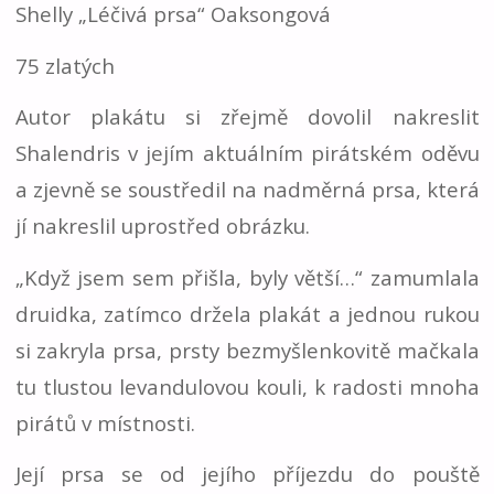
Shelly „Léčivá prsa“ Oaksongová
75 zlatých
Autor plakátu si zřejmě dovolil nakreslit
Shalendris v jejím aktuálním pirátském oděvu
a zjevně se soustředil na nadměrná prsa, která
jí nakreslil uprostřed obrázku.
„Když jsem sem přišla, byly větší…“ zamumlala
druidka, zatímco držela plakát a jednou rukou
si zakryla prsa, prsty bezmyšlenkovitě mačkala
tu tlustou levandulovou kouli, k radosti mnoha
pirátů v místnosti.
Její prsa se od jejího příjezdu do pouště