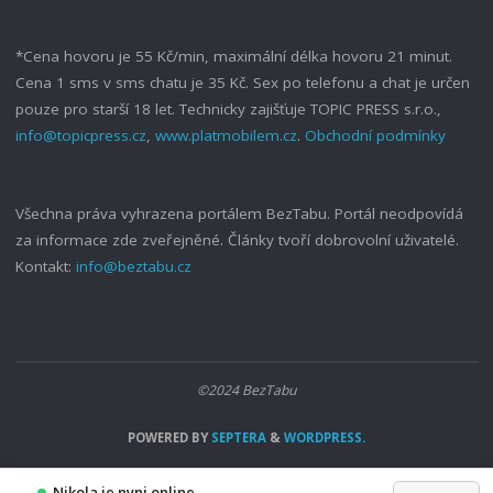
*Cena hovoru je 55 Kč/min, maximální délka hovoru 21 minut.
Cena 1 sms v sms chatu je 35 Kč. Sex po telefonu a chat je určen
pouze pro starší 18 let. Technicky zajišťuje TOPIC PRESS s.r.o.,
info@topicpress.cz
,
www.platmobilem.cz
.
Obchodní podmínky
Všechna práva vyhrazena portálem BezTabu. Portál neodpovídá
za informace zde zveřejněné. Články tvoří dobrovolní uživatelé.
Kontakt:
info@beztabu.cz
©2024 BezTabu
POWERED BY
SEPTERA
&
WORDPRESS.
Nikola je nyni online