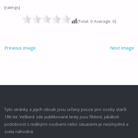
[ratings]
[Total:
0
Average:
0
]
Previous image
Next image
Tyto stránky a jejich obsah jsou určeny pouze pro osoby starší
18ti let. Veškeré zde publikované texty jsou fiktivní, jakákoli
podobnost s reálnými osobami nebo situacemi je neúmyslná a
zcela náhodná.