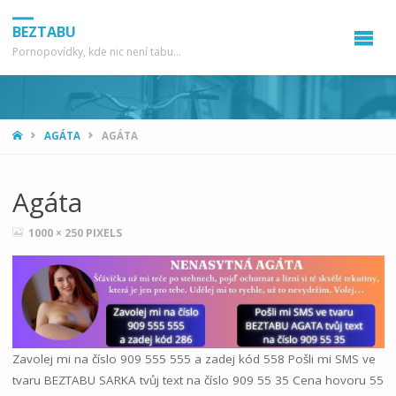
BEZTABU
Pornopovídky, kde nic není tabu...
HOME
AGÁTA
AGÁTA
Agáta
FULL
1000 × 250
PIXELS
SIZE
Zavolej mi na číslo 909 555 555 a zadej kód 558 Pošli mi SMS ve
tvaru BEZTABU SARKA tvůj text na číslo 909 55 35 Cena hovoru 55