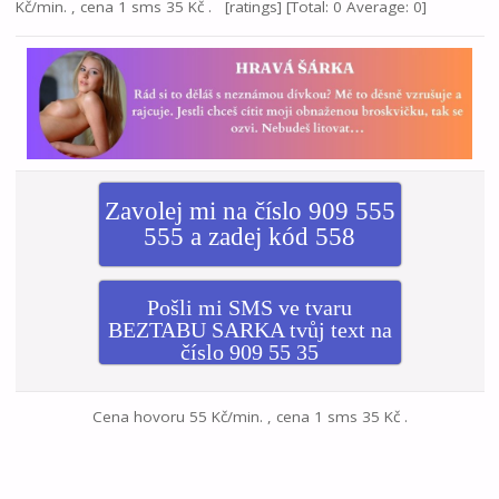
Kč/min. , cena 1 sms 35 Kč . [ratings] [Total: 0 Average: 0]
Zavolej mi na číslo 909 555
555 a zadej kód 558
Pošli mi SMS ve tvaru
BEZTABU SARKA tvůj text na
číslo 909 55 35
Cena hovoru 55 Kč/min. , cena 1 sms 35 Kč .