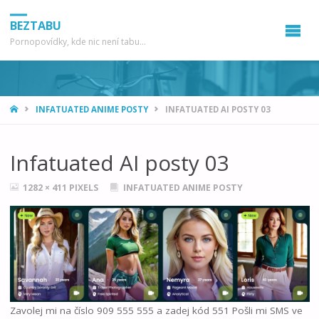
BEZTABU
Pornopovídky, kde nic není tabu...
HOME
INFATUATED ANIME POSTY
INFATUATED AI POSTY 03
Infatuated AI posty 03
FULL
1282 × 411
PIXELS
INFATUATED ANIME POSTY
SIZE
Zavolej mi na číslo 909 555 555 a zadej kód 551 Pošli mi SMS ve