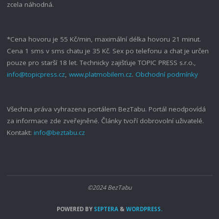
zcela náhodná.
*Cena hovoru je 55 Kč/min, maximální délka hovoru 21 minut.
Cena 1 sms v sms chatu je 35 Kč. Sex po telefonu a chat je určen
pouze pro starší 18 let. Technicky zajišťuje TOPIC PRESS s.r.o.,
info@topicpress.cz
,
www.platmobilem.cz
.
Obchodní podmínky
Všechna práva vyhrazena portálem BezTabu. Portál neodpovídá
za informace zde zveřejněné. Články tvoří dobrovolní uživatelé.
Kontakt:
info@beztabu.cz
©2024 BezTabu
POWERED BY
SEPTERA
&
WORDPRESS.