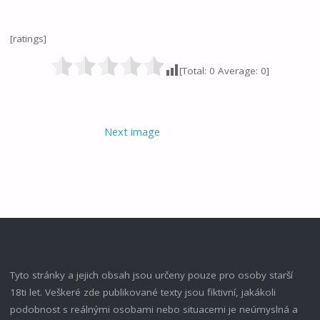
[ratings]
[Total:
0
Average:
0
]
Next image
Tyto stránky a jejich obsah jsou určeny pouze pro osoby starší
18ti let. Veškeré zde publikované texty jsou fiktivní, jakákoli
podobnost s reálnými osobami nebo situacemi je neúmyslná a