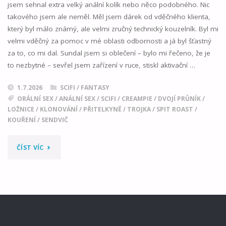
jsem sehnal extra velký anální kolík nebo něco podobného. Nic
takového jsem ale neměl. Měl jsem dárek od vděčného klienta,
který byl málo známý, ale velmi zručný technický kouzelník. Byl mi
velmi vděčný za pomoc v mé oblasti odbornosti a já byl šťastný
za to, co mi dal. Sundal jsem si oblečení – bylo mi řečeno, že je
to nezbytné – sevřel jsem zařízení v ruce, stiskl aktivační …
1.7.2026
SCIFI / FANTASY
ORÁLNÍ SEX
/
ANÁLNÍ SEX
/
SCIFI
/
CREAMPIE
/
DVOJÍ PRŮNÍK
/
LOŽNICE
/
KLONOVÁNÍ
/
PŘITELKYNĚ
/
TROJKA
/
SPIT ROAST
/
KOUŘENÍ
/
SENDVIČ
"DVOJITÁ
ČÍST VÍC
POTÍŽ"