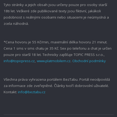
Tyto stránky a jejich obsah jsou určeny pouze pro osoby starší
18ti let. Veškeré zde publikované texty jsou fiktivní, jakákoli
podobnost s reálnými osobami nebo situacemi je neúmyslná a
zcela náhodná.
*Cena hovoru je 55 Kč/min, maximální délka hovoru 21 minut.
Cena 1 sms v sms chatu je 35 Kč. Sex po telefonu a chat je určen
pouze pro starší 18 let. Technicky zajišťuje TOPIC PRESS s.r.o.,
info@topicpress.cz
,
www.platmobilem.cz
.
Obchodní podmínky
Všechna práva vyhrazena portálem BezTabu. Portál neodpovídá
za informace zde zveřejněné. Články tvoří dobrovolní uživatelé.
Kontakt:
info@beztabu.cz