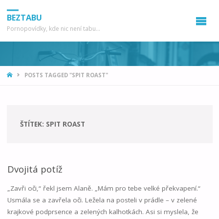
BEZTABU
Pornopovídky, kde nic není tabu...
HOME
POSTS TAGGED "SPIT ROAST"
ŠTÍTEK:
SPIT ROAST
Dvojitá potíž
„Zavři oči,“ řekl jsem Alaně. „Mám pro tebe velké překvapení.“
Usmála se a zavřela oči. Ležela na posteli v prádle – v zelené
krajkové podprsence a zelených kalhotkách. Asi si myslela, že