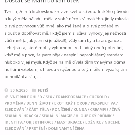
Tvrdila, že má královskou krev ze svého středoafrického původu,
a když měla náladu, měla v sobě něco královského. Jindy mluvila
o své povinnosti vůči mně jako mé ženě a o své potřebě mi
sloužit a doplňovat mě. I když jsem si užíval výhody její něžnosti
vůči mně (a jak jsem si je užíval!), vždy tam byla ta arogance a
sebejistota, které mohly vybuchnout v chladný oheň pohrdání,
když měla pocit, že jsem nějak nesplnil neprohlášený standard
hluboko v její mysli. Když se na mě dívala těmi tmavýma očima
hořícími vztekem, s hlavou vztyčenou a celým tělem vyzařujícím
odhodlání a sílu, …
30.6.2026
FETIŠ
VNITŘNÍ POHLED
/
SEX
/
TRANSFORMACE
/
CUCKOLD
/
PROMĚNA
/
DENNÍ ŽIVOT
/
EROTICKÝ HOROR
/
PERSPEKTIVA
/
SLEDOVÁNÍ
/
ČÁST TĚLA
/
PONÍŽENÍ
/
KUNDA
/
CREAMPIE
/
ŽIVÁ
SEXUÁLNÍ HRAČKA
/
SEXUÁLNÍ MAGIE
/
HLOUBOKÝ PRŮNIK
/
IDENTITA
/
OBJEKTIFIKACE
/
MASTURBACE
/
LOŽNICE
/
NUCENÉ
SLEDOVÁNÍ
/
PRSTĚNÍ
/
DOMINANTNÍ ŽENA