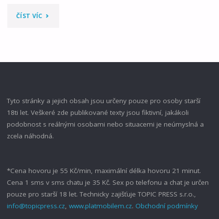
"DOSTAT
ČÍST VÍC
SE
MARII
DO
KALHOTEK"
Tyto stránky a jejich obsah jsou určeny pouze pro osoby starší
18ti let. Veškeré zde publikované texty jsou fiktivní, jakákoli
podobnost s reálnými osobami nebo situacemi je neúmyslná a
zcela náhodná.
*Cena hovoru je 55 Kč/min, maximální délka hovoru 21 minut.
Cena 1 sms v sms chatu je 35 Kč. Sex po telefonu a chat je určen
pouze pro starší 18 let. Technicky zajišťuje TOPIC PRESS s.r.o.,
info@topicpress.cz
,
www.platmobilem.cz
.
Obchodní podmínky