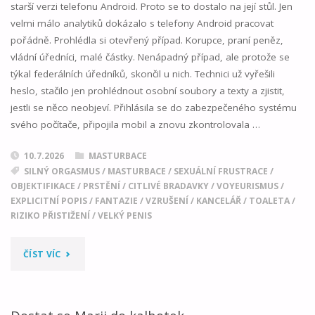
starší verzi telefonu Android. Proto se to dostalo na její stůl. Jen
velmi málo analytiků dokázalo s telefony Android pracovat
pořádně. Prohlédla si otevřený případ. Korupce, praní peněz,
vládní úředníci, malé částky. Nenápadný případ, ale protože se
týkal federálních úředníků, skončil u nich. Technici už vyřešili
heslo, stačilo jen prohlédnout osobní soubory a texty a zjistit,
jestli se něco neobjeví. Přihlásila se do zabezpečeného systému
svého počítače, připojila mobil a znovu zkontrolovala …
10.7.2026
MASTURBACE
SILNÝ ORGASMUS
/
MASTURBACE
/
SEXUÁLNÍ FRUSTRACE
/
OBJEKTIFIKACE
/
PRSTĚNÍ
/
CITLIVÉ BRADAVKY
/
VOYEURISMUS
/
EXPLICITNÍ POPIS
/
FANTAZIE
/
VZRUŠENÍ
/
KANCELÁŘ
/
TOALETA
/
RIZIKO PŘISTIŽENÍ
/
VELKÝ PENIS
"VYŠETŘOVÁNÍ"
ČÍST VÍC
Dostat se Marii do kalhotek