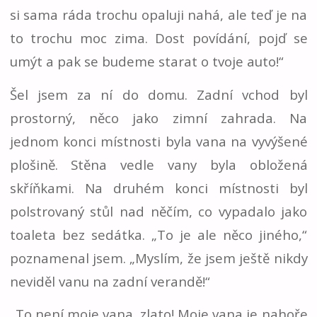
si sama ráda trochu opaluji nahá, ale teď je na
to trochu moc zima. Dost povídání, pojď se
umýt a pak se budeme starat o tvoje auto!“
Šel jsem za ní do domu. Zadní vchod byl
prostorný, něco jako zimní zahrada. Na
jednom konci místnosti byla vana na vyvýšené
plošině. Stěna vedle vany byla obložená
skříňkami. Na druhém konci místnosti byl
polstrovaný stůl nad něčím, co vypadalo jako
toaleta bez sedátka. „To je ale něco jiného,“
poznamenal jsem. „Myslím, že jsem ještě nikdy
neviděl vanu na zadní verandě!“
„To není moje vana, zlato! Moje vana je nahoře