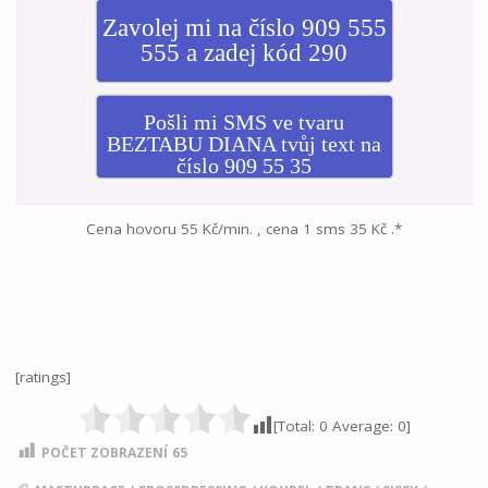
Zavolej mi na číslo 909 555
555 a zadej kód 290
Pošli mi SMS ve tvaru
BEZTABU DIANA tvůj text na
číslo 909 55 35
Cena hovoru 55 Kč/min. , cena 1 sms 35 Kč .*
[ratings]
[Total:
0
Average:
0
]
POČET ZOBRAZENÍ
65