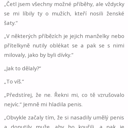
„Četl jsem všechny možné příběhy, ale vždycky
se mi líbily ty o mužích, kteří nosili ženské
šaty.“
„V některých příbězích je jejich manželky nebo
přítelkyně nutily oblékat se a pak se s nimi
milovaly, jako by byli dívky.“
„Jak to dělaly?“
„To víš.“
„Předstírej, že ne. Řekni mi, co tě vzrušovalo
nejvíc.“ Jemně mi hladila penis.
„Obvykle začaly tím, že si nasadily umělý penis
a donutily muže, aby ho kouřili, a pak je