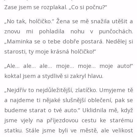
Zase jsem se rozplakal. „Co si počnu?“
„No tak, holčičko.“ Žena se mě snažila utěšit a
znovu mi pohladila nohu v punčochách.
„Maminka se o tebe dobře postará. Nedělej si
starosti, ty moje krásná holčičko!“
„Ale… ale… ale… moje… moje… moje auto!“
koktal jsem a stydlivě si zakryl hlavu.
„Nejdřív to nejdůležitější, zlatíčko. Umyjeme tě
a najdeme ti nějaké slušnější oblečení, pak se
budeme starat o tvé auto.“ Uklidnila mě, když
jsme vjely na příjezdovou cestu ke starému
statku. Stále jsme byli ve městě, ale velikost