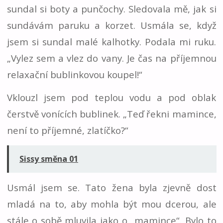
sundal si boty a punčochy. Sledovala mě, jak si
sundávám paruku a korzet. Usmála se, když
jsem si sundal malé kalhotky. Podala mi ruku.
„Vylez sem a vlez do vany. Je čas na příjemnou
relaxační bublinkovou koupel!“
Vklouzl jsem pod teplou vodu a pod oblak
čerstvě vonících bublinek. „Teď řekni mamince,
není to příjemné, zlatíčko?“
Sissy směna 01
Usmál jsem se. Tato žena byla zjevně dost
mladá na to, aby mohla být mou dcerou, ale
stále o sobě mluvila jako o „mamince“. Bylo to