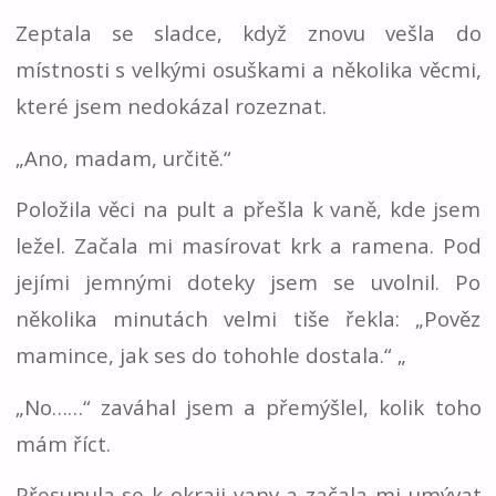
Zeptala se sladce, když znovu vešla do
místnosti s velkými osuškami a několika věcmi,
které jsem nedokázal rozeznat.
„Ano, madam, určitě.“
Položila věci na pult a přešla k vaně, kde jsem
ležel. Začala mi masírovat krk a ramena. Pod
jejími jemnými doteky jsem se uvolnil. Po
několika minutách velmi tiše řekla: „Pověz
mamince, jak ses do tohohle dostala.“ „
„No……“ zaváhal jsem a přemýšlel, kolik toho
mám říct.
Přesunula se k okraji vany a začala mi umývat