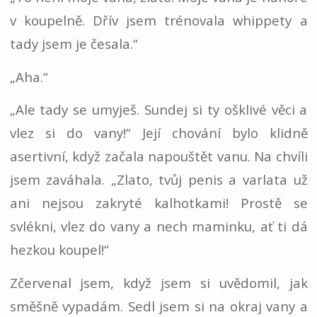
v koupelně. Dřív jsem trénovala whippety a
tady jsem je česala.“
„Aha.“
„Ale tady se umyješ. Sundej si ty ošklivé věci a
vlez si do vany!“ Její chování bylo klidně
asertivní, když začala napouštět vanu. Na chvíli
jsem zaváhala. „Zlato, tvůj penis a varlata už
ani nejsou zakryté kalhotkami! Prostě se
svlékni, vlez do vany a nech maminku, ať ti dá
hezkou koupel!“
Zčervenal jsem, když jsem si uvědomil, jak
směšně vypadám. Sedl jsem si na okraj vany a