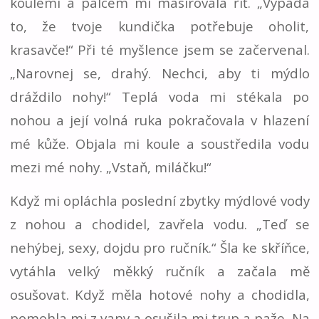
koulemi a palcem mi masírovala řiť. „Vypadá
to, že tvoje kundička potřebuje oholit,
krasavče!“ Při té myšlence jsem se začervenal.
„Narovnej se, drahý. Nechci, aby ti mýdlo
dráždilo nohy!“ Teplá voda mi stékala po
nohou a její volná ruka pokračovala v hlazení
mé kůže. Objala mi koule a soustředila vodu
mezi mé nohy. „Vstaň, miláčku!“
Když mi opláchla poslední zbytky mýdlové vody
z nohou a chodidel, zavřela vodu. „Teď se
nehýbej, sexy, dojdu pro ručník.“ Šla ke skříňce,
vytáhla velký měkký ručník a začala mě
osušovat. Když měla hotové nohy a chodidla,
pomohla mi z vany a osušila mi trup a paže. Na