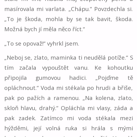
masírovala mi varlata. „Chápu.“ Povzdechla si.
„To je škoda, mohla by se tak bavit, škoda.
Možná bych jí měla něco říct.“
„To se opovaž!“ vyhrkl jsem.
„Neboj se, zlato, maminka ti neudělá potíže.“ S
tím začala vypouštět vanu. Ke kohoutku
připojila gumovou hadici. „Pojďme tě
opláchnout.“ Voda mi stékala po hrudi a břiše,
pak po pažích a ramenou. „Na kolena, zlato,
skloň hlavu, drahý.“ Opláchla mi vlasy, záda a
pak zadek. Zatímco mi voda stékala mezi
hýžděmi, její volná ruka si hrála s mými