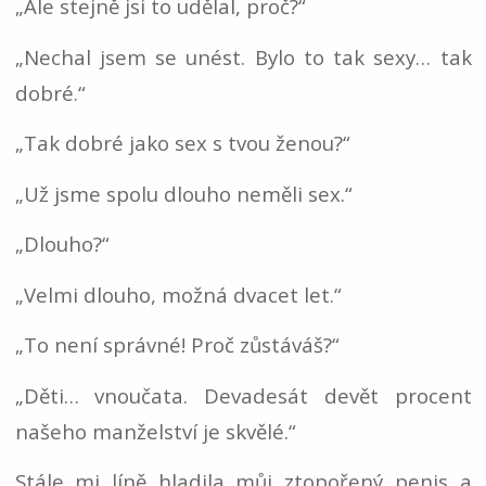
„Ale stejně jsi to udělal, proč?“
„Nechal jsem se unést. Bylo to tak sexy… tak
dobré.“
„Tak dobré jako sex s tvou ženou?“
„Už jsme spolu dlouho neměli sex.“
„Dlouho?“
„Velmi dlouho, možná dvacet let.“
„To není správné! Proč zůstáváš?“
„Děti… vnoučata. Devadesát devět procent
našeho manželství je skvělé.“
Stále mi líně hladila můj ztopořený penis a