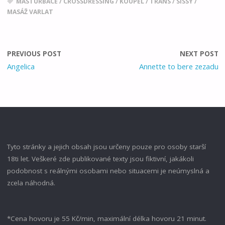
MASTURBACE
/
CROSSDRESSING
/
KOUPEL
/
TRANS
/
SISSY
/
MASÁŽ VARLAT
PREVIOUS POST
NEXT POST
Angelica
Annette to bere zezadu
Tyto stránky a jejich obsah jsou určeny pouze pro osoby starší
18ti let. Veškeré zde publikované texty jsou fiktivní, jakákoli
podobnost s reálnými osobami nebo situacemi je neúmyslná a
zcela náhodná.
*Cena hovoru je 55 Kč/min, maximální délka hovoru 21 minut.