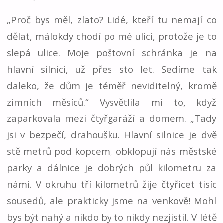
„Proč bys měl, zlato? Lidé, kteří tu nemají co
dělat, málokdy chodí po mé ulici, protože je to
slepá ulice. Moje poštovní schránka je na
hlavní silnici, už přes sto let. Sedíme tak
daleko, že dům je téměř neviditelný, kromě
zimních měsíců.“ Vysvětlila mi to, když
zaparkovala mezi čtyřgaráží a domem. „Tady
jsi v bezpečí, drahoušku. Hlavní silnice je dvě
stě metrů pod kopcem, obklopují nás městské
parky a dálnice je dobrých půl kilometru za
námi. V okruhu tří kilometrů žije čtyřicet tisíc
sousedů, ale prakticky jsme na venkově! Mohl
bys být nahý a nikdo by to nikdy nezjistil. V létě