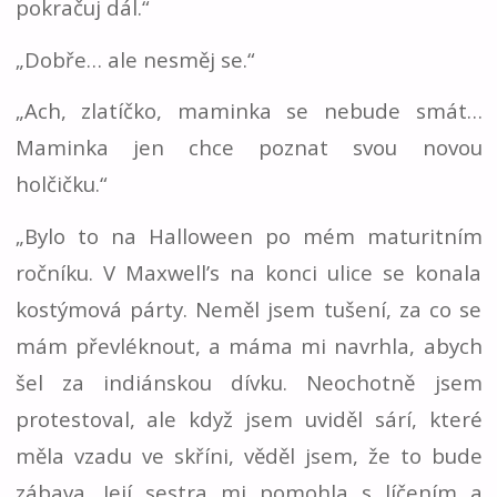
pokračuj dál.“
„Dobře… ale nesměj se.“
„Ach, zlatíčko, maminka se nebude smát…
Maminka jen chce poznat svou novou
holčičku.“
„Bylo to na Halloween po mém maturitním
ročníku. V Maxwell’s na konci ulice se konala
kostýmová párty. Neměl jsem tušení, za co se
mám převléknout, a máma mi navrhla, abych
šel za indiánskou dívku. Neochotně jsem
protestoval, ale když jsem uviděl sárí, které
měla vzadu ve skříni, věděl jsem, že to bude
zábava. Její sestra mi pomohla s líčením a