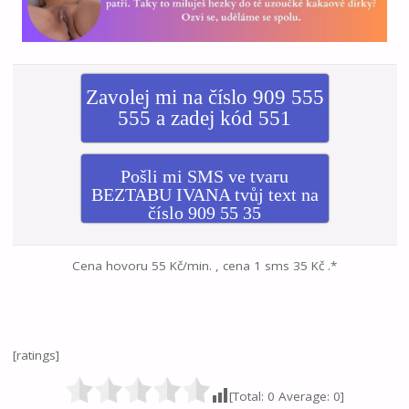
Zavolej mi na číslo 909 555
555 a zadej kód 551
Pošli mi SMS ve tvaru
BEZTABU IVANA tvůj text na
číslo 909 55 35
Cena hovoru 55 Kč/min. , cena 1 sms 35 Kč .*
[ratings]
[Total:
0
Average:
0
]