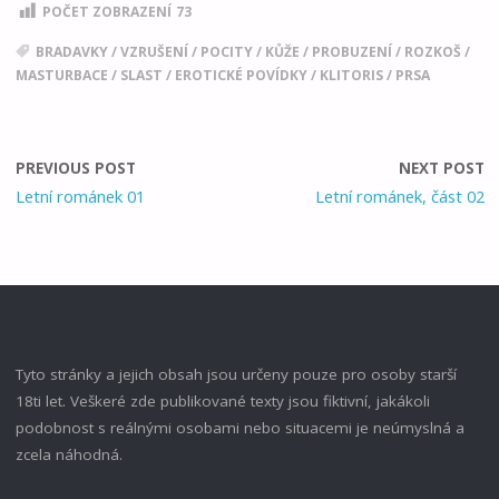
POČET ZOBRAZENÍ
73
BRADAVKY
/
VZRUŠENÍ
/
POCITY
/
KŮŽE
/
PROBUZENÍ
/
ROZKOŠ
/
MASTURBACE
/
SLAST
/
EROTICKÉ POVÍDKY
/
KLITORIS
/
PRSA
PREVIOUS POST
NEXT POST
Letní románek 01
Letní románek, část 02
Tyto stránky a jejich obsah jsou určeny pouze pro osoby starší
18ti let. Veškeré zde publikované texty jsou fiktivní, jakákoli
podobnost s reálnými osobami nebo situacemi je neúmyslná a
zcela náhodná.