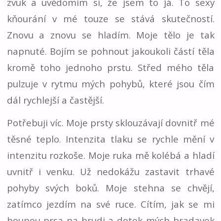
zvuk a uvědomím si, že jsem to já. To sexy
kňourání v mé touze se stává skutečností.
Znovu a znovu se hladím. Moje tělo je tak
napnuté. Bojím se pohnout jakoukoli částí těla
kromě toho jednoho prstu. Střed mého těla
pulzuje v rytmu mých pohybů, které jsou čím
dál rychlejší a častější.
Potřebuji víc. Moje prsty sklouzávají dovnitř mé
těsné teplo. Intenzita tlaku se rychle mění v
intenzitu rozkoše. Moje ruka mě kolébá a hladí
uvnitř i venku. Už nedokážu zastavit trhavé
pohyby svých boků. Moje stehna se chvějí,
zatímco jezdím na své ruce. Cítím, jak se mi
houpou prsa na hrudi a dotek mých bradavek