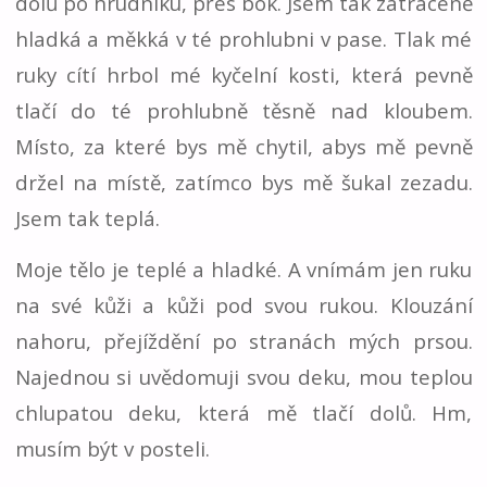
dolů po hrudníku, přes bok. Jsem tak zatraceně
hladká a měkká v té prohlubni v pase. Tlak mé
ruky cítí hrbol mé kyčelní kosti, která pevně
tlačí do té prohlubně těsně nad kloubem.
Místo, za které bys mě chytil, abys mě pevně
držel na místě, zatímco bys mě šukal zezadu.
Jsem tak teplá.
Moje tělo je teplé a hladké. A vnímám jen ruku
na své kůži a kůži pod svou rukou. Klouzání
nahoru, přejíždění po stranách mých prsou.
Najednou si uvědomuji svou deku, mou teplou
chlupatou deku, která mě tlačí dolů. Hm,
musím být v posteli.