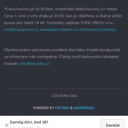
*Cena hovoru je 55 Kč/min, maximální délka hovoru 21 minut.
Cena 1 sms v sms chatu je 35 Kč. Sex po telefonu a chat je určen
pouze pro starší 18 let. Technicky zajišťuje TOPIC PRESS s.r.o.,
info@topicpress.cz
,
www.platmobilem.cz
.
Obchodní podmínky
Všechna práva vyhrazena portálem BezTabu. Portál neodpovídá
za informace zde zveřejněné. Články tvoří dobrovolní uživatelé.
Kontakt:
info@beztabu.cz
©2024 BezTabu
POWERED BY
SEPTERA
&
WORDPRESS.
Zavolej Alici, kod 287
×
Zavolat