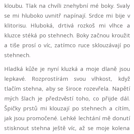
kloubu. Tlak na chvíli znehybní mé boky. Svaly
se mi hluboko uvnitř napínají. Srdce mi bije v
klitorisu. Hluboká, drtivá rozkoš mi vlhce a
kluzce stéká po stehnech. Boky začnou kroužit
a tiše prosí o víc, zatímco ruce sklouzávají po
stehnech.
Hladká kůže je nyní kluzká a moje dlaně jsou
lepkavé. Rozprostírám svou vlhkost, když
tlačím stehna, aby se široce rozevřela. Napětí
mých šlach je předzvěstí toho, co přijde dál.
Špičky prstů mi klouzají po stehnech a cítím,
jak jsou promočené. Lehké lechtání mě donutí
stisknout stehna ještě víc, až se moje kolena