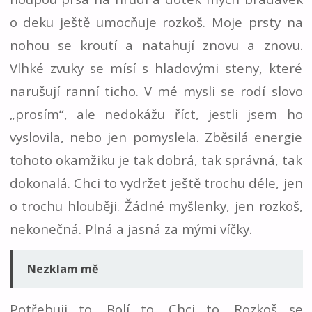
o deku ještě umocňuje rozkoš. Moje prsty na
nohou se kroutí a natahují znovu a znovu.
Vlhké zvuky se mísí s hladovými steny, které
narušují ranní ticho. V mé mysli se rodí slovo
„prosím“, ale nedokážu říct, jestli jsem ho
vyslovila, nebo jen pomyslela. Zběsilá energie
tohoto okamžiku je tak dobrá, tak správná, tak
dokonalá. Chci to vydržet ještě trochu déle, jen
o trochu hlouběji. Žádné myšlenky, jen rozkoš,
nekonečná. Plná a jasná za mými víčky.
Nezklam mě
Potřebuji to. Bolí to. Chci to. Rozkoš se