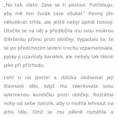
„No tak, zlato. Zase se ti postaví. Potřebuju,
aby mě ten čurák zase ošukal.“ Penny jím
několikrát trhla, ale ještě nebyl úplně hotový.
Otočila se na něj a předložila mu svou mokrou
štěrbinku přímo proti obličeji. Vypadalo to, že
se po předchozím sezení trochu vzpamatovala,
pysky jí uzavíraly kanálek, ale nebyly tak těsné
jako při příchodu.
Lehl si na postel a zblízka obdivoval její
šťavnaté tělo, když mu twerkovala svou
vykrmenou kundičku proti obličeji. Roztáhla
nohy od sebe natolik, aby si mohla lehnout na
jeho tělo, čímž se mu pěkně roztáhla a