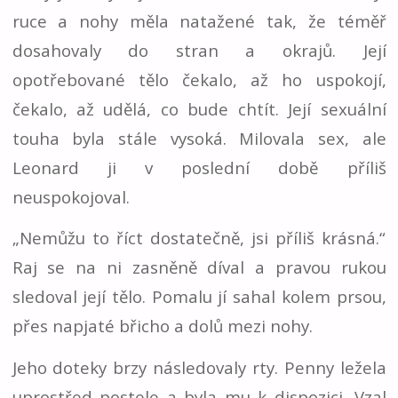
ruce a nohy měla natažené tak, že téměř
dosahovaly do stran a okrajů. Její
opotřebované tělo čekalo, až ho uspokojí,
čekalo, až udělá, co bude chtít. Její sexuální
touha byla stále vysoká. Milovala sex, ale
Leonard ji v poslední době příliš
neuspokojoval.
„Nemůžu to říct dostatečně, jsi příliš krásná.“
Raj se na ni zasněně díval a pravou rukou
sledoval její tělo. Pomalu jí sahal kolem prsou,
přes napjaté břicho a dolů mezi nohy.
Jeho doteky brzy následovaly rty. Penny ležela
uprostřed postele a byla mu k dispozici. Vzal