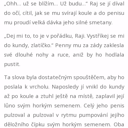
„Ohh… už se blížím… Už budu…“ Raj se jí díval
do očí, cítil, jak se mu svírají koule a do penisu
mu proudí velká dávka jeho silné smetany.
„Dej mi to, to je v pořádku, Raji. Vystříkej se mi
do kundy, zlatíčko.“ Penny mu za zády zaklesla
své dlouhé nohy a ruce, aniž by ho hodlala
pustit.
Ta slova byla dostatečným spouštěčem, aby ho
poslala k vrcholu. Naposledy jí vnikl do kundy
až po koule a ztuhl ještě na místě, zaplavil její
lůno svým horkým semenem. Celý jeho penis
pulzoval a pulzoval v rytmu pumpování jejího
děložního čípku svým horkým semenem. Oba