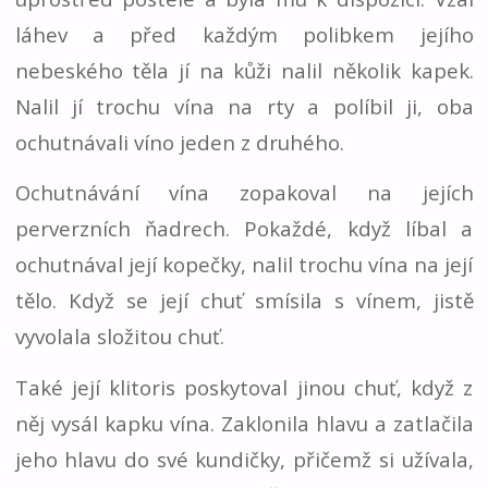
láhev a před každým polibkem jejího
nebeského těla jí na kůži nalil několik kapek.
Nalil jí trochu vína na rty a políbil ji, oba
ochutnávali víno jeden z druhého.
Ochutnávání vína zopakoval na jejích
perverzních ňadrech. Pokaždé, když líbal a
ochutnával její kopečky, nalil trochu vína na její
tělo. Když se její chuť smísila s vínem, jistě
vyvolala složitou chuť.
Také její klitoris poskytoval jinou chuť, když z
něj vysál kapku vína. Zaklonila hlavu a zatlačila
jeho hlavu do své kundičky, přičemž si užívala,