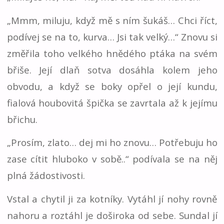
„Mmm, miluju, když mě s ním šukáš… Chci říct,
podívej se na to, kurva… Jsi tak velký…“ Znovu si
změřila toho velkého hnědého ptáka na svém
břiše. Její dlaň sotva dosáhla kolem jeho
obvodu, a když se boky opřel o její kundu,
fialová houbovitá špička se zavrtala až k jejímu
břichu.
„Prosím, zlato… dej mi ho znovu… Potřebuju ho
zase cítit hluboko v sobě..“ podívala se na něj
plná žádostivosti.
Vstal a chytil ji za kotníky. Vytáhl jí nohy rovně
nahoru a roztáhl je doširoka od sebe. Sundal jí