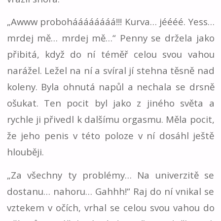
„Awww proboháááááááá!!! Kurva… jéééé. Yess…
mrdej mě… mrdej mě…“ Penny se držela jako
přibitá, když do ní téměř celou svou vahou
narážel. Ležel na ní a svíral jí stehna těsně nad
koleny. Byla ohnutá napůl a nechala se drsně
ošukat. Ten pocit byl jako z jiného světa a
rychle ji přivedl k dalšímu orgasmu. Měla pocit,
že jeho penis v této poloze v ní dosáhl ještě
hlouběji.
„Za všechny ty problémy… Na univerzitě se
dostanu… nahoru… Gahhh!“ Raj do ní vnikal se
vztekem v očích, vrhal se celou svou vahou do