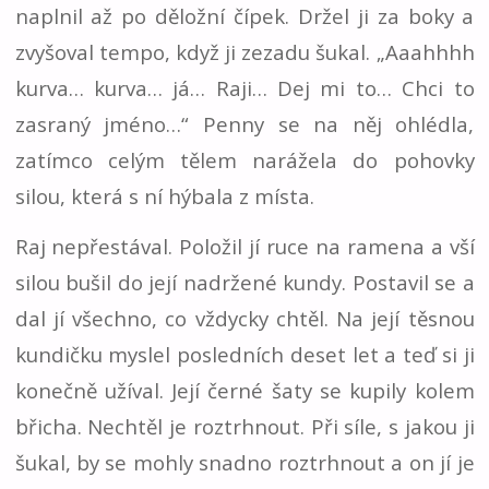
naplnil až po děložní čípek. Držel ji za boky a
zvyšoval tempo, když ji zezadu šukal. „Aaahhhh
kurva… kurva… já… Raji… Dej mi to… Chci to
zasraný jméno…“ Penny se na něj ohlédla,
zatímco celým tělem narážela do pohovky
silou, která s ní hýbala z místa.
Raj nepřestával. Položil jí ruce na ramena a vší
silou bušil do její nadržené kundy. Postavil se a
dal jí všechno, co vždycky chtěl. Na její těsnou
kundičku myslel posledních deset let a teď si ji
konečně užíval. Její černé šaty se kupily kolem
břicha. Nechtěl je roztrhnout. Při síle, s jakou ji
šukal, by se mohly snadno roztrhnout a on jí je