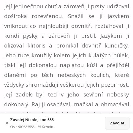
její jedinečnou chuť a zároveň ji prsty udržoval
doširoka rozevřenou. Snažil se jí jazykem
vniknout co nejhlouběji dovnitř, roztahoval jí
kundí pysky a zároveň ji prstil. Jazykem jí
olizoval klitoris a pronikal dovnitř kundičky.
Jeho ruce kroužily kolem jejích kulatých půlek,
tiskl její dokonalou napjatou kůži a přejížděl
dlaněmi po těch nebeských koulích, které
vždycky shromažďují veškerou jejich pozornost.
Její zadek byl teď v jeho sevření nebesky
dokonalý. Raj ji osahával, mačkal a ohmatával
ten nádherný zadeček, který byl středem
Zavolej Nikole, kod 555
×
tolika vlhkých snů a zírání.
Zavolat
Cislo 909555555 - 55 Kc/min.