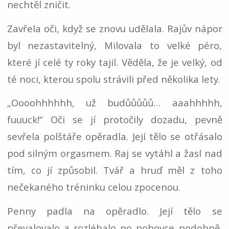
nechtěl zničit.
Zavřela oči, když se znovu udělala. Rajův nápor
byl nezastavitelný, Milovala to velké péro,
které jí celé ty roky tajil. Věděla, že je velký, od
té noci, kterou spolu strávili před několika lety.
„Oooohhhhhh, už budůůůůů… aaahhhhh,
fuuuck!“ Oči se jí protočily dozadu, pevně
sevřela polštáře opěradla. Její tělo se otřásalo
pod silným orgasmem. Raj se vytáhl a žasl nad
tím, co jí způsobil. Tvář a hruď měl z toho
nečekaného tréninku celou zpocenou.
Penny padla na opěradlo. Její tělo se
převalovalo a rozléhalo po pohovce podobně,