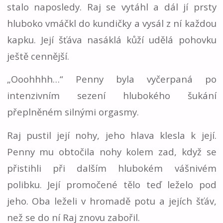
stalo naposledy. Raj se vytáhl a dál jí prsty
hluboko vmáčkl do kundičky a vysál z ní každou
kapku. Její šťáva nasáklá kůží udělá pohovku
ještě cennější.
„Ooohhhh…“ Penny byla vyčerpaná po
intenzivním sezení hlubokého šukání
přeplněném silnými orgasmy.
Raj pustil její nohy, jeho hlava klesla k její.
Penny mu obtočila nohy kolem zad, když se
přistihli při dalším hlubokém vášnivém
polibku. Její promočené tělo teď leželo pod
jeho. Oba leželi v hromadě potu a jejích šťáv,
než se do ní Raj znovu zabořil.