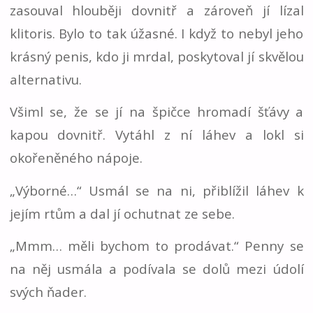
zasouval hlouběji dovnitř a zároveň jí lízal
klitoris. Bylo to tak úžasné. I když to nebyl jeho
krásný penis, kdo ji mrdal, poskytoval jí skvělou
alternativu.
Všiml se, že se jí na špičce hromadí šťávy a
kapou dovnitř. Vytáhl z ní láhev a lokl si
okořeněného nápoje.
„Výborné…“ Usmál se na ni, přiblížil láhev k
jejím rtům a dal jí ochutnat ze sebe.
„Mmm… měli bychom to prodávat.“ Penny se
na něj usmála a podívala se dolů mezi údolí
svých ňader.