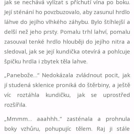
jak se nechává vylízat s příchutí vína po boku.
Její sténání ho povzbuzovalo, aby zasunul hrdlo
láhve do jejího vlhkého záhybu. Bylo štíhlejší a
delší než jeho prsty. Pomalu trhl lahví, pomalu
zasouval tenké hrdlo hlouběji do jejího nitra a
sledoval, jak se její kundička otevírá a pohlcuje
špičku hrdla i zbytek těla lahve.
„Panebože…“ Nedokázala zvládnout pocit, jak
jí studená sklenice proniká do štěrbiny, a ještě
víc roztáhla kundičku, jak se uprostřed
rozšířila.
„Mmmm… aaahhh..“ zasténala a prohnula
boky vzhůru, pohupujíc tělem. Raj ji stále