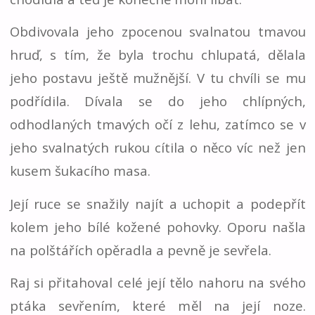
Obdivovala jeho zpocenou svalnatou tmavou
hruď, s tím, že byla trochu chlupatá, dělala
jeho postavu ještě mužnější. V tu chvíli se mu
podřídila. Dívala se do jeho chlípných,
odhodlaných tmavých očí z lehu, zatímco se v
jeho svalnatých rukou cítila o něco víc než jen
kusem šukacího masa.
Její ruce se snažily najít a uchopit a podepřít
kolem jeho bílé kožené pohovky. Oporu našla
na polštářích opěradla a pevně je sevřela.
Raj si přitahoval celé její tělo nahoru na svého
ptáka sevřením, které měl na její noze.