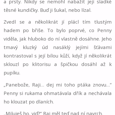
a prsty. Nikdy se nemohl nabažit její sladké
těsné kundičky. Buď ji šukal, nebo lízal.
Zvedl se a několikrát jí plácl tím tlustým
hadem po břiše. To bylo poprvé, co Penny
viděla, jak hluboko do ní vlastně dosáhne. Jeho
tmavý kluzký úd nasáklý jejími šťávami
kontrastoval s její bílou kůží, když jí několikrát
sklouzl po klitorisu a špičkou dosáhl až k
pupíku.
„Panebože, Raji… dej mi toho ptáka znovu…“
Penny si rukama ohmatávala dřík a nechávala
ho klouzat po dlaních.
„Miluješ ho, viď?“ Raj měl teď nad ní navrch.