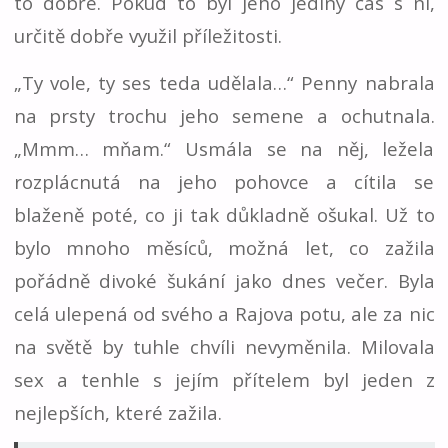
to dobře. Pokud to byl jeho jediný čas s ní,
určitě dobře využil příležitosti.
„Ty vole, ty ses teda udělala…“ Penny nabrala
na prsty trochu jeho semene a ochutnala.
„Mmm… mňam.“ Usmála se na něj, ležela
rozplácnutá na jeho pohovce a cítila se
blaženě poté, co ji tak důkladně ošukal. Už to
bylo mnoho měsíců, možná let, co zažila
pořádně divoké šukání jako dnes večer. Byla
celá ulepená od svého a Rajova potu, ale za nic
na světě by tuhle chvíli nevyměnila. Milovala
sex a tenhle s jejím přítelem byl jeden z
nejlepších, které zažila.