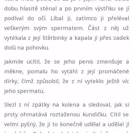
dobu hlasitě sténal a po prvním výstřiku se jí
podíval do očí. Líbal ji, zatímco ji přeléval
veškerým svým spermatem. Část z něj už
vytékala z její štěrbinky a kapala jí přes zadek
dolů na pohovku.
Jakmile ucítil, že se jeho penis zmenšuje a
měkne, pomalu ho vytáhl z její promáčené
dírky, čímž způsobil, že z ní vyteklo ještě víc
jeho spermatu.
Slezl z ní zpátky na kolena a sledoval, jak si
prsty ohmatává roztaženou kundičku. Cítil se
velmi pyšný, že jí to konečně udělal a udělal jí