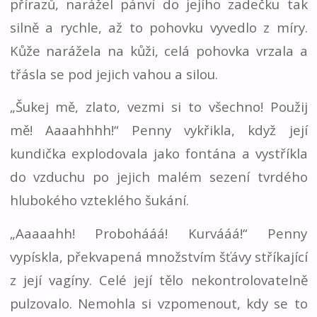
přírazů, narážel pánví do jejího zadečku tak
silně a rychle, až to pohovku vyvedlo z míry.
Kůže narážela na kůži, celá pohovka vrzala a
třásla se pod jejich vahou a silou.
„Šukej mě, zlato, vezmi si to všechno! Použij
mě! Aaaahhhh!“ Penny vykřikla, když její
kundička explodovala jako fontána a vystříkla
do vzduchu po jejich malém sezení tvrdého
hlubokého vzteklého šukání.
„Aaaaahh! Probohááá! Kurvááá!“ Penny
vypískla, překvapená množstvím šťávy stříkající
z její vagíny. Celé její tělo nekontrolovatelně
pulzovalo. Nemohla si vzpomenout, kdy se to