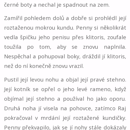
černé boty a nechal je spadnout na zem.
Zamířil pohledem dolů a dobře si prohlédl její
roztaženou mokrou kundu. Penny si několikrát
vedla špičku jeho penisu přes klitoris, zoufale
toužila po tom, aby se znovu naplnila.
Nespěchal a pohupoval boky, dráždil jí klitoris,
než do ní konečně znovu vrazil.
Pustil její levou nohu a objal její pravé stehno.
Její kotník se opřel o jeho levé rameno, když
objímal její stehno a používal ho jako oporu.
Druhá noha jí visela na pohovce, zatímco Raj
pokračoval v mrdání její roztažené kundičky.
Penny překvapilo, jak se jí nohy stále dokázaly