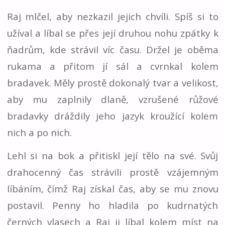
Raj mlčel, aby nezkazil jejich chvíli. Spíš si to
užíval a líbal se přes její druhou nohu zpátky k
ňadrům, kde strávil víc času. Držel je oběma
rukama a přitom jí sál a cvrnkal kolem
bradavek. Měly prostě dokonalý tvar a velikost,
aby mu zaplnily dlaně, vzrušené růžové
bradavky dráždily jeho jazyk kroužící kolem
nich a po nich.
Lehl si na bok a přitiskl její tělo na své. Svůj
drahocenný čas strávili prostě vzájemným
líbáním, čímž Raj získal čas, aby se mu znovu
postavil. Penny ho hladila po kudrnatých
černých vlasech a Raj ji líbal kolem míst na