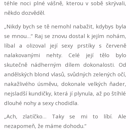
téhle noci plné vášně, kterou v sobě skrývali,
někdo dozvěděl.
„Nikdy bych se tě nemohl nabažit, kdybys byla
se mnou…“ Raj se znovu dostal k jejím nohám,
líbal a olizoval její sexy prstíky s červeně
nalakovanými nehty. Celé její tělo bylo
skutečně nádherným dílem dokonalosti. Od
andělských blond vlasů, svůdných zelených očí,
nakažlivého úsměvu, dokonale velkých ňader,
nejsladší kundičky, která jí plynula, až po štíhlé
dlouhé nohy a sexy chodidla.
„Ach, zlatíčko… Taky se mi to líbí. Ale
nezapomeň, že máme dohodu.“