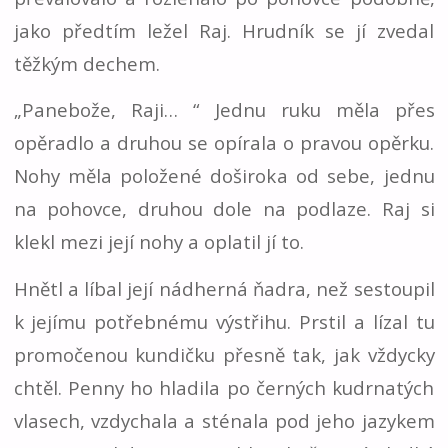
jako předtím ležel Raj. Hrudník se jí zvedal
těžkým dechem.
„Panebože, Raji… “ Jednu ruku měla přes
opěradlo a druhou se opírala o pravou opěrku.
Nohy měla položené doširoka od sebe, jednu
na pohovce, druhou dole na podlaze. Raj si
klekl mezi její nohy a oplatil jí to.
Hnětl a líbal její nádherná ňadra, než sestoupil
k jejímu potřebnému výstřihu. Prstil a lízal tu
promočenou kundičku přesně tak, jak vždycky
chtěl. Penny ho hladila po černých kudrnatých
vlasech, vzdychala a sténala pod jeho jazykem