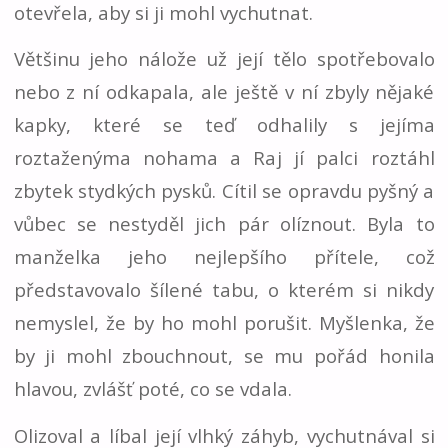
otevřela, aby si ji mohl vychutnat.
Většinu jeho nálože už její tělo spotřebovalo
nebo z ní odkapala, ale ještě v ní zbyly nějaké
kapky, které se teď odhalily s jejíma
roztaženýma nohama a Raj jí palci roztáhl
zbytek stydkých pysků. Cítil se opravdu pyšný a
vůbec se nestyděl jich pár olíznout. Byla to
manželka jeho nejlepšího přítele, což
představovalo šílené tabu, o kterém si nikdy
nemyslel, že by ho mohl porušit. Myšlenka, že
by ji mohl zbouchnout, se mu pořád honila
hlavou, zvlášť poté, co se vdala.
Olizoval a líbal její vlhký záhyb, vychutnával si