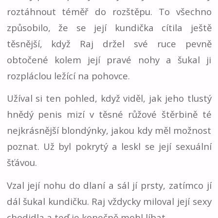
roztáhnout téměř do rozštěpu. To všechno
způsobilo, že se její kundička cítila ještě
těsnější, když Raj držel své ruce pevně
obtočené kolem její pravé nohy a šukal ji
rozpláclou ležící na pohovce.
Užíval si ten pohled, když viděl, jak jeho tlustý
hnědý penis mizí v těsné růžové štěrbině té
nejkrásnější blondýnky, jakou kdy měl možnost
poznat. Už byl pokrytý a leskl se její sexuální
šťávou.
Vzal její nohu do dlaní a sál jí prsty, zatímco jí
dál šukal kundičku. Raj vždycky miloval její sexy
chodidla a teď je konečně mohl líbat.