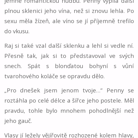
jemně romantickou hudbu. Penny vypila další
plnou sklenici jeho vína, než si znovu lehla. Po
sexu měla žízeň, ale víno se jí příjemně trefilo
do vkusu.
Raj si také vzal další sklenku a lehl si vedle ní.
Přesně tak, jak si to představoval ve svých
snech. Spát s blonďatou bohyní s vůní
tvarohového koláče se opravdu dělo.
„Pro dnešek jsem jenom tvoje…“ Penny se
roztáhla po celé délce a šířce jeho postele. Měl
pravdu, tohle bylo mnohem pohodlnější než
jeho gauč.
Vlasy jí ležely vějířovitě rozhozené kolem hlavy,