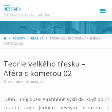
BEZTABU
Pornopovídky, kde nic není tabu...
HOME
POVÍDKY
KLASIKA
TEORIE VELKÉHO TŘESKU – AFÉRA S
KOMETOU 02
Teorie velkého třesku –
Aféra s kometou 02
25.9.2024
KLASIKA
„Ohh… můj bože! Aaahhhh!“ vykřikla, když do ní
zezadu zajel. Jedním pevným přírazem ji