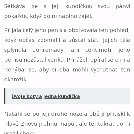
Setkával se s její kundičkou svou pánví
pokaždé, když do ní naplno zajel.
Přijala celý jeho penis a obdivovala ten pohled,
když občas zpomalil a zůstal stát, jejich těla
splynula dohromady, ani centimetr jeho
penisu nezůstal venku. Přirážel, opíral se o ni a
nehýbal se, aby si oba mohli vychutnat ten
okamžik.
Dvoje boty a jedna kundička
Natáhl se po její druhé noze a obě jí přitiskl k
hlavě. Znovu ji ohnul napůl, ale tentokrát do ní
vrazil shora.