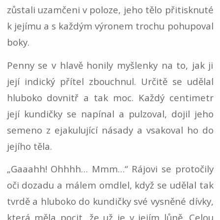
zůstali uzamčeni v poloze, jeho tělo přitisknuté
k jejímu a s každým výronem trochu pohupoval
boky.
Penny se v hlavě honily myšlenky na to, jak ji
její indický přítel zbouchnul. Určitě se udělal
hluboko dovnitř a tak moc. Každý centimetr
její kundičky se napínal a pulzoval, dojil jeho
semeno z ejakulující násady a vsakoval ho do
jejího těla.
„Gaaahh! Ohhhh… Mmm…“ Rájovi se protočily
oči dozadu a málem omdlel, když se udělal tak
tvrdě a hluboko do kundičky své vysněné dívky,
která měla pocit, že už je v jejím lůně. Celou