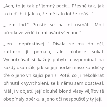
„Ach, to je tak příjemný pocit… Přesně tak, jak
to teď chci. Jak to, že mě tak dobře znáš…“
„Jsem Ind.“ Prostě se na ni usmál. „Moji
předkové věděli o milování všechno.“
„Jen… nepřestávej…“ Dívala se mu do očí,
zatímco ji pomalu, ale hluboce šukal.
Vychutnával si každý pohyb a vzpomínal na
každý okamžik, jak se její horké maso kundičky
tře o jeho vnikající penis. Poté, co ji několikrát
přinutil k vyvrcholení, se k němu sám dostával.
Měl ji v objetí, její dlouhé blond vlasy vějířovitě
obepínaly opěrku a jeho oči nespouštěly ty její.