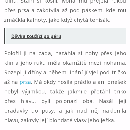
klínu. Stáhl si košili, Ivona mu přejela rukou
přes prsa a zakotvila až pod páskem, kde mu
zmáčkla kalhoty, jako když chytá tenisák.
Děvka toužící po péru
Položil ji na záda, natáhla si nohy přes jeho
klín a jeho ruku měla okamžitě mezi nohama.
Rozepl jí džíny a během líbání jí vjel pod tričko
až na
prsa
. Málokdy nosila prádlo a ani dnešek
nebyl výjimkou, takže jakmile přetáhl triko
přes hlavu, byli polonazí oba. Nasál její
bradavky do pusy, a jak nad něj naklonila
hlavu, zakryly její blonďaté vlasy jeho ježka.