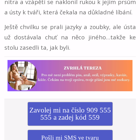
nitra a vzápětí se naklonil rukou k jejím prsům
a ústy k tváři, která čekala na důkladné líbání.
Ještě chvilku se prali jazyky a zoubky, ale ústa
už dostávala chuť na něco jiného…takže ke
stolu zasedli ta, jak byli.
Zavolej mi na číslo 909 555
555 a zadej kód 559
Pošli mi SMS ve tvaru