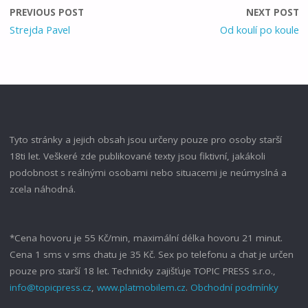
PREVIOUS POST
NEXT POST
Strejda Pavel
Od koulí po koule
Tyto stránky a jejich obsah jsou určeny pouze pro osoby starší
18ti let. Veškeré zde publikované texty jsou fiktivní, jakákoli
podobnost s reálnými osobami nebo situacemi je neúmyslná a
zcela náhodná.
*Cena hovoru je 55 Kč/min, maximální délka hovoru 21 minut.
Cena 1 sms v sms chatu je 35 Kč. Sex po telefonu a chat je určen
pouze pro starší 18 let. Technicky zajišťuje TOPIC PRESS s.r.o.,
info@topicpress.cz
,
www.platmobilem.cz
.
Obchodní podmínky