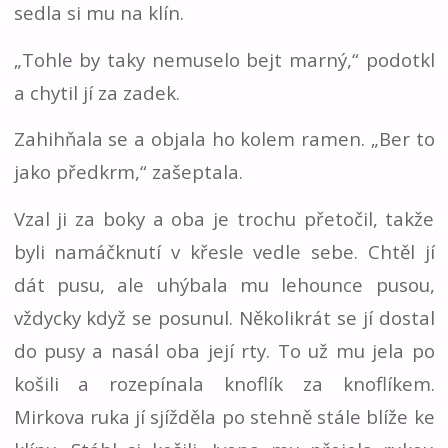
sedla si mu na klín.
„Tohle by taky nemuselo bejt marný,“ podotkl
a chytil jí za zadek.
Zahihňala se a objala ho kolem ramen. „Ber to
jako předkrm,“ zašeptala.
Vzal ji za boky a oba je trochu přetočil, takže
byli namáčknutí v křesle vedle sebe. Chtěl jí
dát pusu, ale uhýbala mu lehounce pusou,
vždycky když se posunul. Několikrát se jí dostal
do pusy a nasál oba její rty. To už mu jela po
košili a rozepínala knoflík za knoflíkem.
Mirkova ruka jí sjížděla po stehně stále blíže ke