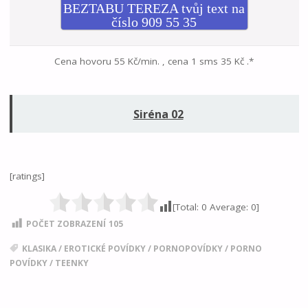
BEZTABU TEREZA tvůj text na
číslo 909 55 35
Cena hovoru 55 Kč/min. , cena 1 sms 35 Kč .*
Siréna 02
[ratings]
[Total:
0
Average:
0
]
POČET ZOBRAZENÍ
105
KLASIKA
/
EROTICKÉ POVÍDKY
/
PORNOPOVÍDKY
/
PORNO
POVÍDKY
/
TEENKY