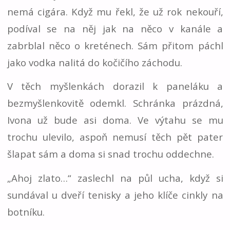
nemá cigára. Když mu řekl, že už rok nekouří,
podíval se na něj jak na něco v kanále a
zabrblal něco o kreténech. Sám přitom páchl
jako vodka nalitá do kočičího záchodu.
V těch myšlenkách dorazil k paneláku a
bezmyšlenkovitě odemkl. Schránka prázdná,
Ivona už bude asi doma. Ve výtahu se mu
trochu ulevilo, aspoň nemusí těch pět pater
šlapat sám a doma si snad trochu oddechne.
„Ahoj zlato…“ zaslechl na půl ucha, když si
sundával u dveří tenisky a jeho klíče cinkly na
botníku.