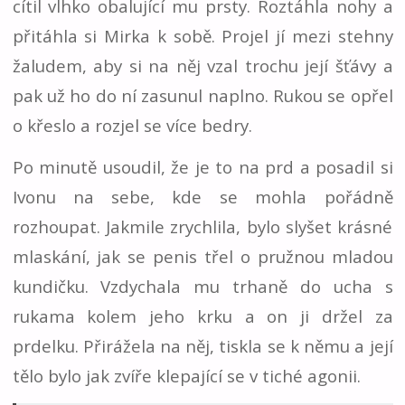
cítil vlhko obalující mu prsty. Roztáhla nohy a
přitáhla si Mirka k sobě. Projel jí mezi stehny
žaludem, aby si na něj vzal trochu její šťávy a
pak už ho do ní zasunul naplno. Rukou se opřel
o křeslo a rozjel se více bedry.
Po minutě usoudil, že je to na prd a posadil si
Ivonu na sebe, kde se mohla pořádně
rozhoupat. Jakmile zrychlila, bylo slyšet krásné
mlaskání, jak se penis třel o pružnou mladou
kundičku. Vzdychala mu trhaně do ucha s
rukama kolem jeho krku a on ji držel za
prdelku. Přirážela na něj, tiskla se k němu a její
tělo bylo jak zvíře klepající se v tiché agonii.