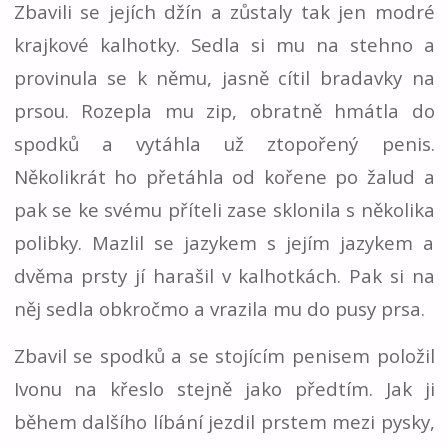
Zbavili se jejích džín a zůstaly tak jen modré
krajkové kalhotky. Sedla si mu na stehno a
provinula se k němu, jasně cítil bradavky na
prsou. Rozepla mu zip, obratně hmátla do
spodků a vytáhla už ztopořený penis.
Několikrát ho přetáhla od kořene po žalud a
pak se ke svému příteli zase sklonila s několika
polibky. Mazlil se jazykem s jejím jazykem a
dvěma prsty jí harašil v kalhotkách. Pak si na
něj sedla obkročmo a vrazila mu do pusy prsa.
Zbavil se spodků a se stojícím penisem položil
Ivonu na křeslo stejně jako předtím. Jak ji
během dalšího líbání jezdil prstem mezi pysky,